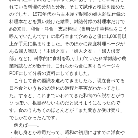
れている料理の分類と分析、そして試作と検証を始めた
のでした。1970年代から古本屋で昭和の婦人雑誌付録の
料理本などを買い続けた結果、雑誌付録の料理本だけで
約200冊、和食・洋食・支那料理（当時は中華料理をこう
呼んでいたんです）の単行本まで含めると優に1,000冊以
上が手元に集まりました。そのほかに家庭料理ページが
ある婦人雑誌（「主婦之友」「婦人之友」「婦人倶楽
部」など)、科学的に食料を取り上げていた科学雑誌や農
業雑誌などが数千冊。これらから食に関するページを
PDFにして分析の資料にしてきました。
こうして食の鑑識を進めてきましたら、現在食べてる
日本食というものの進化の過程と事実がわかってきし
た。すると、これまでいわれてきた和食の伝説などがウ
ソっぽい、根拠がないものだと思うようになったので
す。食のうんちくのほとんどが「また聞きか受け売り」
でしかなかったんです。
例えば――。
・刺し身とか寿司だって、昭和の初期にはすでに洋食や