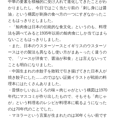
中華の要素を積極的に受け入れて進化してきたことがわ
かりましたし、今日ではごく当たり前の「刺し身には醤
油」という構図が刺身の食べ方の一つにすぎなかったこ
ともはっきりとしました。
・「鯨肉食は日本の伝統的な食文化」というのも、料理
法を調べてみると1935年以前の鯨肉食にしか当てはまら
ないこともはっきりしました。
・また、日本のウスターソースとイギリスのウスターソ
ースはその製法も異なるし使い方がまあ～ったく違うの
で、「ソースが洋食で、醤油が和食」とは言えないって
ことも明白になりました。
・中国生まれの水餃子を敗戦で引き揚げてきた日本人が
焼き餃子にした……のではない証拠イラストが戦前の料
理本にはたくさんありました。
・昔懐かしいおふくろの味＝肉じゃがという構図は1970
年代にマスコミが作り出したもので、そもそも「肉じゃ
が」という料理名のレシピが料理本に載るようになった
のは70年代のことでした。
・マヨラーという言葉が生まれたのは30年くらい前です