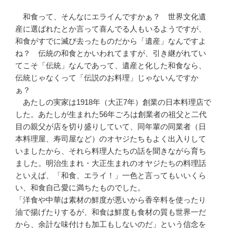
和食って、そんなにエライんですかぁ？ 世界文化遺
産に選ばれたとか言って喜んでる人もいるようですが、
和食がすでに滅び去ったものだから「遺産」なんですよ
ね？ 伝統の和食とかいわれてますが、引き継がれてい
てこそ「伝統」なんであって、遺産と化した和食なら、
伝統じゃなくって「伝説のお料理」じゃないんですか
ぁ？
あたしの実家は1918年（大正7年）創業の日本料理店で
した。あたしが生まれた56年ごろは創業者の祖父と二代
目の親父が店を切り盛りしていて、同年輩の同業者（日
本料理屋、寿司屋など）のオヤジたちもよく出入りして
いましたから、それら料理人たちの話を聞きながら育ち
ました。明治生まれ・大正生まれのオヤジたちの料理話
といえば、「和食、エライ！」一色と言ってもいいくら
い、和食自己愛に満ちたものでした。
「洋食や中華は素材の鮮度が悪いから香辛料を使ったり
油で揚げたりするが、和食は鮮度も食材の質も世界一だ
から、余計な味付けも加工もしないのだ」という信念を