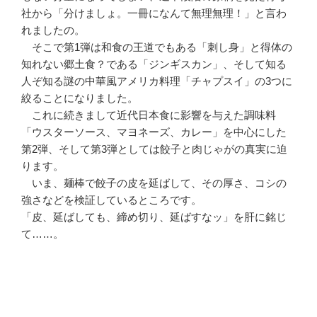
社から「分けましょ。一冊になんて無理無理！」と言わ
れましたの。
そこで第1弾は和食の王道でもある「刺し身」と得体の
知れない郷土食？である「ジンギスカン」、そして知る
人ぞ知る謎の中華風アメリカ料理「チャプスイ」の3つに
絞ることになりました。
これに続きまして近代日本食に影響を与えた調味料
「ウスターソース、マヨネーズ、カレー」を中心にした
第2弾、そして第3弾としては餃子と肉じゃがの真実に迫
ります。
いま、麺棒で餃子の皮を延ばして、その厚さ、コシの
強さなどを検証しているところです。
「皮、延ばしても、締め切り、延ばすなッ」を肝に銘じ
て……。