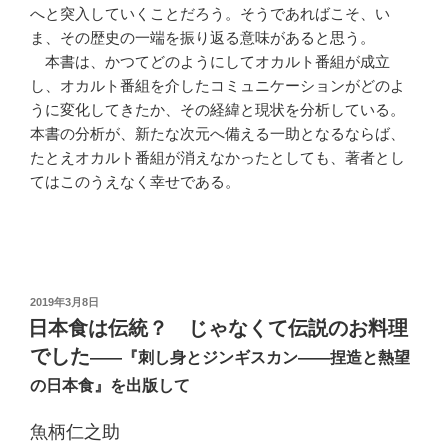
へと突入していくことだろう。そうであればこそ、い
ま、その歴史の一端を振り返る意味があると思う。
本書は、かつてどのようにしてオカルト番組が成立
し、オカルト番組を介したコミュニケーションがどのよ
うに変化してきたか、その経緯と現状を分析している。
本書の分析が、新たな次元へ備える一助となるならば、
たとえオカルト番組が消えなかったとしても、著者とし
てはこのうえなく幸せである。
投
2019年3月8日
稿
日本食は伝統？ じゃなくて伝説のお料理
日:
でした
――『刺し身とジンギスカン――捏造と熱望
の日本食』を出版して
魚柄仁之助