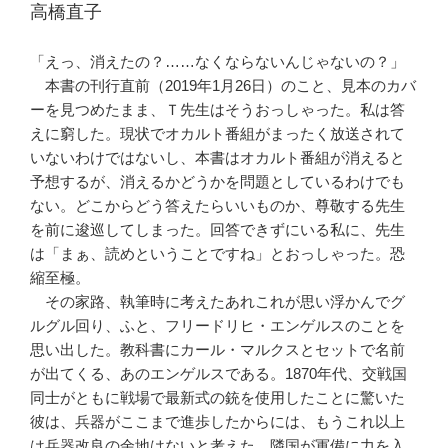
高橋直子
「えっ、消えたの？……なくならないんじゃないの？」
本書の刊行直前（2019年1月26日）のこと、見本のカバ
ーを見つめたまま、Ｔ先生はそうおっしゃった。私は答
えに窮した。現状でオカルト番組がまったく放送されて
いないわけではないし、本書はオカルト番組が消えると
予想するが、消えるかどうかを問題としているわけでも
ない。どこからどう答えたらいいものか、尊敬する先生
を前に逡巡してしまった。回答できずにいる私に、先生
は「まぁ、読めということですね」とおっしゃった。恐
縮至極。
その家路、執筆時に考えたあれこれが思い浮かんでグ
ルグル回り、ふと、フリードリヒ・エンゲルスのことを
思い出した。教科書にカール・マルクスとセットで名前
が出てくる、あのエンゲルスである。1870年代、交戦国
同士がともに戦場で最新式の銃を使用したことに驚いた
彼は、兵器がここまで進歩したからには、もうこれ以上
は兵器改良の余地はないと考えた。隣国が軍備に力を入