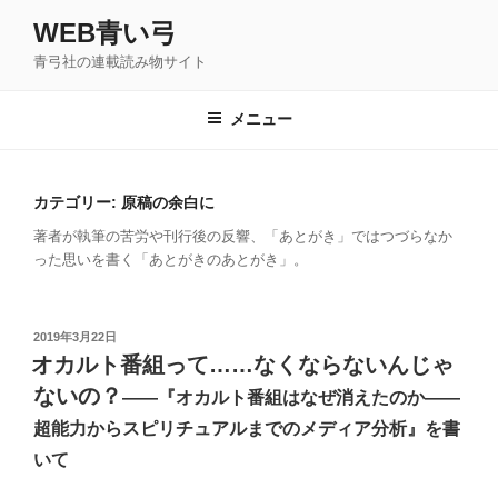
コ
WEB青い弓
ン
青弓社の連載読み物サイト
テ
ン
ツ
メニュー
へ
ス
キ
カテゴリー: 原稿の余白に
ッ
著者が執筆の苦労や刊行後の反響、「あとがき」ではつづらなか
プ
った思いを書く「あとがきのあとがき」。
投
2019年3月22日
稿
オカルト番組って……なくならないんじゃ
日:
ないの？
――『オカルト番組はなぜ消えたのか――
超能力からスピリチュアルまでのメディア分析』を書
いて