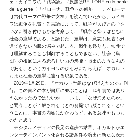
ェ・カイヨワの『戦争論』（原題はBELLONE ou la pente
de la guerre〔「ベローナ、戦争への傾斜」〕。ベローナ
は古代ローマの戦争の女神）を読んでいたから。カイヨ
ワは戦争を礼賛する言論によって、戦争が人びとの心を
いかに引き付けるかを考察して、「戦争と祭りはともに
社会の痙攣である」と論じた。痙攣は、意志も反省も到
達できない内臓の深みで起こる。戦争も祭りも、知性で
は理解することも制御することもできない、社会（集
団）の根底にある恐ろしい力の沸騰・噴出のようなもの
である、というカイヨワのひそみにならえば、オカルト
もまた社会の痙攣に連なる現象である。
2019年1月29日、『オカルト番組はなぜ消えたのか』刊
行。この書名の本が書店に並ぶことは、10年前ではあり
えなかったのではないか――いま、「なぜ消えたのか」
と問うことが了解される（との前提で出版される）とい
うことは、本書の内容にかかわらず、ある意味をもつも
のだと思う。
デジタルメディアの長足の進歩の結果、オカルトがエ
ンターテインメント化される諸条件や演出は新たな次元