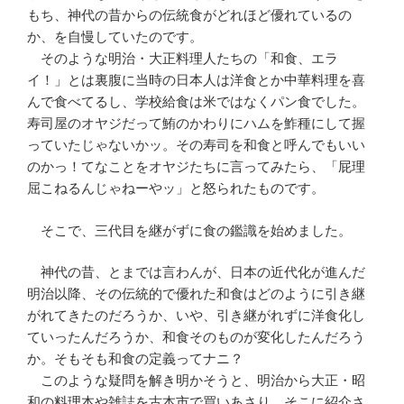
もち、神代の昔からの伝統食がどれほど優れているの
か、を自慢していたのです。
そのような明治・大正料理人たちの「和食、エラ
イ！」とは裏腹に当時の日本人は洋食とか中華料理を喜
んで食べてるし、学校給食は米ではなくパン食でした。
寿司屋のオヤジだって鮪のかわりにハムを鮓種にして握
っていたじゃないかッ。その寿司を和食と呼んでもいい
のかっ！てなことをオヤジたちに言ってみたら、「屁理
屈こねるんじゃねーやッ」と怒られたものです。
そこで、三代目を継がずに食の鑑識を始めました。
神代の昔、とまでは言わんが、日本の近代化が進んだ
明治以降、その伝統的で優れた和食はどのように引き継
がれてきたのだろうか、いや、引き継がれずに洋食化し
ていったんだろうか、和食そのものが変化したんだろう
か。そもそも和食の定義ってナニ？
このような疑問を解き明かそうと、明治から大正・昭
和の料理本や雑誌を古本市で買いあさり、そこに紹介さ