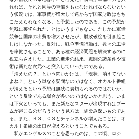
れれば、それと同等の軍備をもたなければならないとい
う状況では、軍事費が増大して遠からず国家財政はもち
こたえられなくなる、と予想したのである。この予想が
無残に裏切られたことはいうまでもない。たしかに軍備
競争は国家の出費を増大させたが、財政破綻を引き起こ
しはしなかった。反対に、戦争準備行動は、数々の工場
を稼働させることで、ある種の経済問題を解決するのに
役立ちさえした。工業の進歩の結果、戦闘の諸条件や技
術は新たな次元へと突入していったのである。
「消えたの？」という問いかけは、「現状、消えてない
よね？」という単なる疑問なのではなく、オカルト番組
が消えるという予想は無残に裏切られるのではないか、
という反論である場合が多いのではないかと思う。いま
は下火といっても、また新たなスターが出現すればブー
ムが起こるのだろうという見方は、馴染み深いものであ
る。また、ＢＳ、ＣＳとチャンネルが増えたことは、オ
カルト番組の出口が増えるということでもある。
私がエンゲルスのことを思ったのは、この頃、ロジ