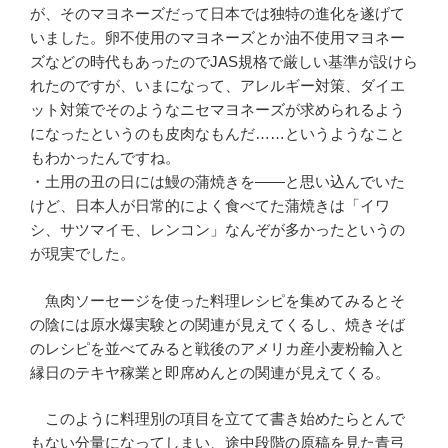
が、そのマヨネーズだって日本では独特の進化を遂げて
いました。卵不使用のマヨネーズとか油不使用マヨネー
ズなどの時代もあったのでJAS規格で厳しい基準が設けら
れたのですが、いまになって、アレルギー対策、ダイエ
ット対策でそのようなニセマヨネーズが求められるよう
になったというのも皮肉なもんだ……というようなこと
もわかったんですね。
・土用の丑の日には鰻の蒲焼きを――と思い込んでいた
けど、日本人が日常的によく食べてた蒲焼きは「イワ
シ、サツマイモ、レンコン」なんぞが多かったというの
が現実でした。
魚肉ソーセージを使った料理レシピを集めてみるとそ
の陰には原水爆実験との関連が見えてくるし、焼きそば
のレシピを並べてみると戦後のアメリカ産小麦粉輸入と
縁日のテキヤ稼業と即席めんとの関連が見えてくる。
このように料理別の項目を立てて書き始めたらとんで
もない分量になってしまい、途中段階の原稿を見た青弓