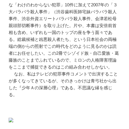
な「わけのわからない犯罪」10件に加えて2007年の「３
大バラバラ殺人事件」（渋谷歯科医師宅妹バラバラ殺人
事件、渋谷外資エリートバラバラ殺人事件、会津若松母
親頭部切断事件）を取り上げた。片や、本書は安倍前首
相も含め、いずれも一国のトップの座を争う面々であ
る。総裁候補と凶悪殺人者たち、という日本社会の両極
端の側からの照射でこの時代をどのように見るのかは読
者にお任せしたい。この2冊でシゾイド族・自己愛族・葛
藤族のことまでふれているので、ミロンの人格障害理論
をここまで捕捉できるのはこの組み合わせしかない。
なお、私はテレビの犯罪事件コメントで出演すること
が多くなってきているが、そのきっかけは青弓社から出
した『少年Ａの深層心理』である。不思議な縁を感じ
る。