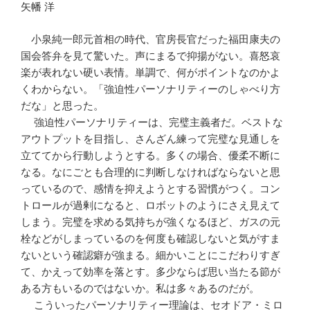
矢幡 洋
小泉純一郎元首相の時代、官房長官だった福田康夫の
国会答弁を見て驚いた。声にまるで抑揚がない。喜怒哀
楽が表れない硬い表情。単調で、何がポイントなのかよ
くわからない。「強迫性パーソナリティーのしゃべり方
だな」と思った。
強迫性パーソナリティーは、完璧主義者だ。ベストな
アウトプットを目指し、さんざん練って完璧な見通しを
立ててから行動しようとする。多くの場合、優柔不断に
なる。なにごとも合理的に判断しなければならないと思
っているので、感情を抑えようとする習慣がつく。コン
トロールが過剰になると、ロボットのようにさえ見えて
しまう。完璧を求める気持ちが強くなるほど、ガスの元
栓などがしまっているのを何度も確認しないと気がすま
ないという確認癖が強まる。細かいことにこだわりすぎ
て、かえって効率を落とす。多少ならば思い当たる節が
ある方もいるのではないか。私は多々あるのだが。
こういったパーソナリティー理論は、セオドア・ミロ