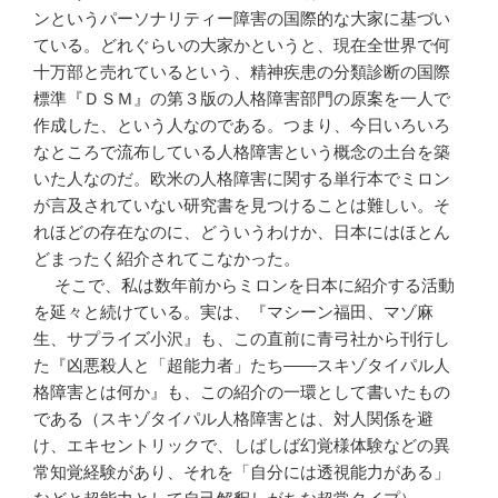
ンというパーソナリティー障害の国際的な大家に基づい
ている。どれぐらいの大家かというと、現在全世界で何
十万部と売れているという、精神疾患の分類診断の国際
標準『ＤＳＭ』の第３版の人格障害部門の原案を一人で
作成した、という人なのである。つまり、今日いろいろ
なところで流布している人格障害という概念の土台を築
いた人なのだ。欧米の人格障害に関する単行本でミロン
が言及されていない研究書を見つけることは難しい。そ
れほどの存在なのに、どういうわけか、日本にはほとん
どまったく紹介されてこなかった。
そこで、私は数年前からミロンを日本に紹介する活動
を延々と続けている。実は、『マシーン福田、マゾ麻
生、サプライズ小沢』も、この直前に青弓社から刊行し
た『凶悪殺人と「超能力者」たち――スキゾタイパル人
格障害とは何か』も、この紹介の一環として書いたもの
である（スキゾタイパル人格障害とは、対人関係を避
け、エキセントリックで、しばしば幻覚様体験などの異
常知覚経験があり、それを「自分には透視能力がある」