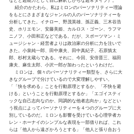
などと超能力として自己解釈しがちな超常タイプ）。
紹介のかたわら、私はミロンのパーソナリティー理論
をもとにさまざまなジャンルの人のパーソナリティーを
分析してきた。イチロー、野茂英雄、孫正義、三木谷浩
史、ホリエモン、安藤美姫、カルロス・ゴーン、ラフマ
ニノフ、小田和正などである。だが、スポーツマン・ミ
ュージシャン・経営者よりは政治家の分析に力を注いで
きた。小泉純一郎、田中康夫、田中真紀子、石原慎太
郎、杉村太蔵らである。それに、今回、安倍晋三、福田
康夫、麻生太郎、小沢一郎が加わったというわけだ。
ミロンは、個々のパーソナリティー類型を、さらに大
きなグループで分けているので大変理解しやすい。
「「快を求める」ことを行動原理とするか、「不快を避
ける」ということを行動原理とするか」「エゴイスティ
ックな自己志向なのか、同調的な他者志向か」などとい
う視点によってパーソナリティーを４つのグループに大
別しているのだ。ミロンも影響を受けている心理学者カ
レン・ホーナイのシンプルな表現を一部借りれば、これ
らは「他人から遠ざかろうとする」「他人と張り合おう