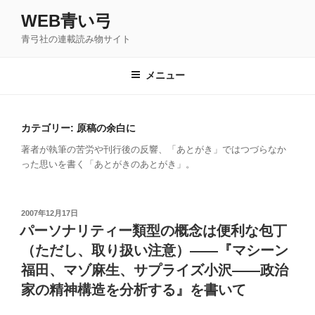
コ
WEB青い弓
ン
青弓社の連載読み物サイト
テ
ン
ツ
メニュー
へ
ス
キ
カテゴリー: 原稿の余白に
ッ
著者が執筆の苦労や刊行後の反響、「あとがき」ではつづらなか
プ
った思いを書く「あとがきのあとがき」。
投
2007年12月17日
稿
パーソナリティー類型の概念は便利な包丁
日:
（ただし、取り扱い注意）――『マシーン
福田、マゾ麻生、サプライズ小沢――政治
家の精神構造を分析する』を書いて