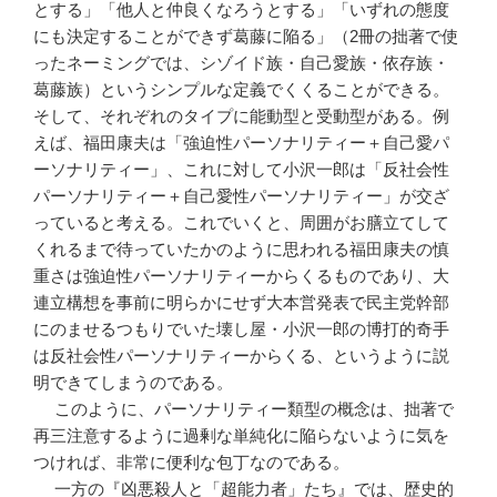
とする」「他人と仲良くなろうとする」「いずれの態度
にも決定することができず葛藤に陥る」（2冊の拙著で使
ったネーミングでは、シゾイド族・自己愛族・依存族・
葛藤族）というシンプルな定義でくくることができる。
そして、それぞれのタイプに能動型と受動型がある。例
えば、福田康夫は「強迫性パーソナリティー＋自己愛パ
ーソナリティー」、これに対して小沢一郎は「反社会性
パーソナリティー＋自己愛性パーソナリティー」が交ざ
っていると考える。これでいくと、周囲がお膳立てして
くれるまで待っていたかのように思われる福田康夫の慎
重さは強迫性パーソナリティーからくるものであり、大
連立構想を事前に明らかにせず大本営発表で民主党幹部
にのませるつもりでいた壊し屋・小沢一郎の博打的奇手
は反社会性パーソナリティーからくる、というように説
明できてしまうのである。
このように、パーソナリティー類型の概念は、拙著で
再三注意するように過剰な単純化に陥らないように気を
つければ、非常に便利な包丁なのである。
一方の『凶悪殺人と「超能力者」たち』では、歴史的