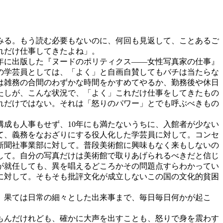
みる。もう読む必要もないのに、何回も見返して、ことあるご
れだけ仕事してきたよね」。
8年に出版した『ヌードのポリティクス――女性写真家の仕事』
の学芸員としては、「よく」と自画自賛してもバチは当たらな
は雑務の合間のわずかな時間をかすめてやるか、勤務後や休日
たしが、こんな状況で、「よく」これだけ仕事をしてきたもの
れだけではない。それは「怒りのパワー」とでも呼ぶべきもの
成も人事もせず、10年にも満たないうちに、入館者が少ない
て、義務をなおざりにする役人化した学芸員に対して。コンセ
新聞社事業部に対して。普段美術館に興味もなく来もしないの
して。自分の写真だけは美術館で取りあげられるべきだと信じ
が就任しても、異を唱えるどころかその問題点すらわかってい
に対して。そもそも批評文化が成立しないこの国の文化的貧困
、果ては日常の細々とした出来事まで、毎日毎日何かが起こ
もんだけれども、確かに大声を出すことも、怒りで身を震わす