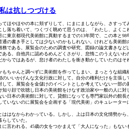
私は抗しつづける
てほやほやの本に頬ずりして、にまにましながら、さすって
こし落ち着いて、つくづく眺めて思うのは、「わたし、よくこ
月に東京都現代美術館に異動するまでの13年間で、この本と9
は普通の書き手としては少ないのかもしれない。けれども美術館
雑務である。展覧会のための調査や研究、図録の論文書きなど
である。自他共に認めるめんどくさがり、怠惰このうえないわ
だからではあるが、怠け者のわたしを衝き動かしていたのはそ
もちゃんと調べずに美術館を作ってしまい、まっとうな組織構
都のいいかげんな文化行政に対して。自分の権利だけを主張し
対して。展覧会を金儲けのイベントとしか考えていない一部の
け知り顔で吹聴し日本の美術館をけなす政治家や一般の人に対
ない日本の美術館に対して。貸館になっても専門家以外の館長
していないのに展覧会を企画する「現代美術」のキュレーター
ははなからわかっている。しかし、上は日本の文化情勢から
暮らしていた。
に言われる。45歳の女をつかまえて「大人になった」もない