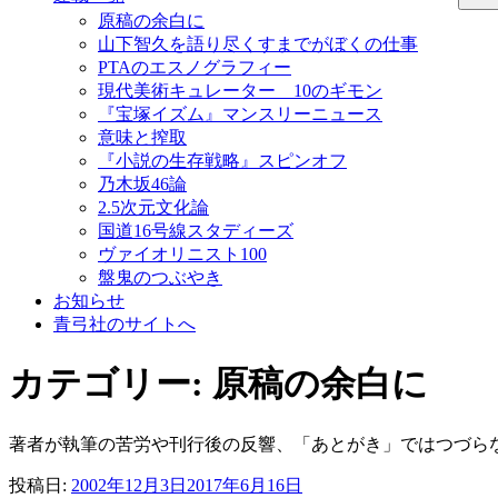
原稿の余白に
山下智久を語り尽くすまでがぼくの仕事
PTAのエスノグラフィー
現代美術キュレーター 10のギモン
『宝塚イズム』マンスリーニュース
意味と搾取
『小説の生存戦略』スピンオフ
乃木坂46論
2.5次元文化論
国道16号線スタディーズ
ヴァイオリニスト100
盤鬼のつぶやき
お知らせ
青弓社のサイトへ
カテゴリー: 原稿の余白に
著者が執筆の苦労や刊行後の反響、「あとがき」ではつづら
投稿日:
2002年12月3日
2017年6月16日