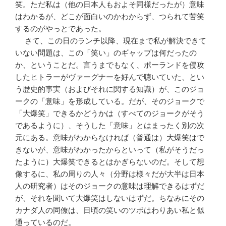
笑。ただ私は（他の日本人もおよそ同様だったが）意味
はわかるが、どこが面白いのかわからず、つられて苦笑
するのがやっとであった。
さて、この日のランチ以降、現在まで私が解決できて
いない問題は、この「笑い」のギャップは何だったの
か、ということだ。言うまでもなく、ポーランドを侵攻
したヒトラーがヴァーグナーを好んで聴いていた、とい
う歴史的事実（およびそれに関する知識）が、このジョ
ークの「意味」を形成している。だが、そのジョークで
「大爆笑」できるかどうかは（すべてのジョークがそう
であるように）、そうした「意味」とはまったく別の次
元にある。意味がわからなければ（普通は）大爆笑はで
きないが、意味がわかったからといって（私がそうだっ
たように）大爆笑できるとはかぎらないのだ。そして想
像するに、私の周りの人々（分野は様々だが大半は日本
人の研究者）はそのジョークの意味は理解できるはずだ
が、それを聞いて大爆笑はしないはずだ。ちなみにその
カナダ人の同僚は、日頃の笑いのツボはわりあい私と似
通っているのだ。