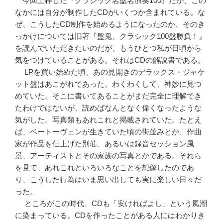
今回上梓した『クラシック名盤名演奏100』だが、この
なかには自分が制作したCDがいくつか含まれている。な
ぜ、こうしたCD制作を始めるようになったのか、そのき
っかけについては旧著『盤鬼、クラシック100盤勝負！』
を読んでいただきたいのだが、もうひとつ私が日頃から
気をつけていることがある。それはCDの解説書である。
LPを買い始めた頃、あの見開きのデラックス・ジャケ
ット盤はあこがれであった。わくわくして、神妙に見つ
めていた。そこに書いてあることがまだ完全に理解でき
たわけではないが、読めばなんとなく偉くなったような
気がした。写真類もあれこれと掲載されていた。たとえ
ば、ベートーヴェンが生きていた頃の街並みとか、作曲
家が作品を仕上げた別荘、あるいは録音セッション風
景、アーティストとその家族の写真とかである。それら
を見て、あれこれといろいろなことを想像したのであ
り、こうした行為はいま思い出しても実に楽しい日々だ
った。
ところがこの時代、CDも「安ければよし」という風潮
に染まっている。CDを作ったことがある人にはわかりき