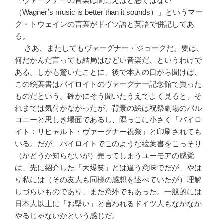
「ヴァーグナーの音楽は聞こえほど悪くはない
（Wagner’s music is better than it sounds）」というマー
ク・トウェインの言葉がドイツ語と英語で併記してあ
る。
さあ、またしてもヴァーグナー・ジョークだ。要は、
何だかんだ言っても結局はひどい音楽だ、というわけで
ある。しかも驚いたことに、後で本人の口から聞けば、
この絵葉書はバイロイトのヴァーグナー記念館で買った
ものだという。確かにそう聞いたうえでよく見ると、そ
れまでは気付かなかったが、背景の絵は祝祭劇場のバル
コニーと思しき場面であるし、隅っこに小さく「バイロ
イト：リヒャルト・ヴァーグナー祝祭」と印刷されても
いる。だが、バイロイトでこのような絵葉書をこっそり
（かどうか知らないが）売ってしまうユーモアの感覚
は、先に紹介した「大爆笑」とは違う意味でだが、やは
り私には（その友人も同様の感想を述べていたが）理解
しづらいものであり、また意外でもあった。一般的には
日本人以上に「お堅い」と言われるドイツ人もなかなか
やるじゃないかという感じだ。