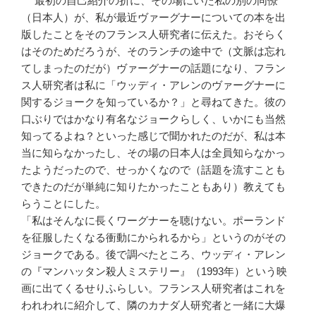
最初の自己紹介の折に、その場にいた私の別の同僚
（日本人）が、私が最近ヴァーグナーについての本を出
版したことをそのフランス人研究者に伝えた。おそらく
はそのためだろうが、そのランチの途中で（文脈は忘れ
てしまったのだが）ヴァーグナーの話題になり、フラン
ス人研究者は私に「ウッディ・アレンのヴァーグナーに
関するジョークを知っているか？」と尋ねてきた。彼の
口ぶりではかなり有名なジョークらしく、いかにも当然
知ってるよね？といった感じで聞かれたのだが、私は本
当に知らなかったし、その場の日本人は全員知らなかっ
たようだったので、せっかくなので（話題を流すことも
できたのだが単純に知りたかったこともあり）教えても
らうことにした。
「私はそんなに長くワーグナーを聴けない。ポーランド
を征服したくなる衝動にかられるから」というのがその
ジョークである。後で調べたところ、ウッディ・アレン
の『マンハッタン殺人ミステリー』（1993年）という映
画に出てくるせりふらしい。フランス人研究者はこれを
われわれに紹介して、隣のカナダ人研究者と一緒に大爆