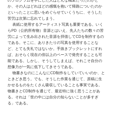
のプログラムを手にした人はどんな職業だったのかと
か、その人はどれほどの感慨を抱いて帰路についたのか
といったことに思いをめぐらせていくうちに、そうした
苦労は次第に忘れてしまう。
表紙に使用するアーティスト写真も重要である。いく
らPD（公的所有物）音源とはいえ、先人たちの数々の苦
労によって生み出された音源を拝借してCDを制作するの
である。そこに、ありきたりの写真を使用することな
ど、とても失礼ではないか。手抜きブックレットにすれ
ば、おそらく現在の倍以上のペースで発売することも可
能である。しかし、そうしてしまえば、それこそ自分の
想像力が一気に低下してきそうである。
物書きなのにこんなにCD制作をしていていいのか、と
ときどき思う。でも、そうした作業を通じて、原稿に生
かせるものをたくさん吸収していることも事実である。
物書きとCD制作を通じて、最近特に強く思うことがあ
る。それは「世の中には自分の知らないことが多すぎ
る」である。