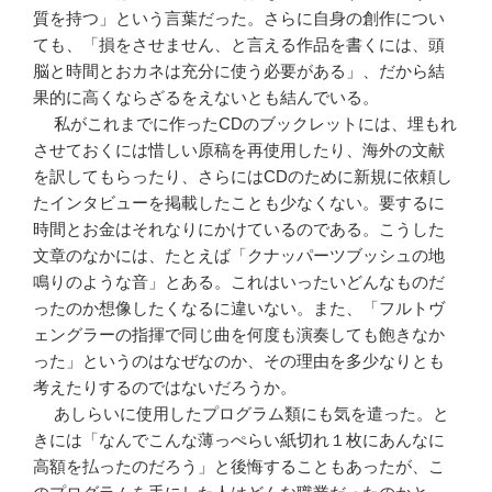
質を持つ」という言葉だった。さらに自身の創作につい
ても、「損をさせません、と言える作品を書くには、頭
脳と時間とおカネは充分に使う必要がある」、だから結
果的に高くならざるをえないとも結んでいる。
私がこれまでに作ったCDのブックレットには、埋もれ
させておくには惜しい原稿を再使用したり、海外の文献
を訳してもらったり、さらにはCDのために新規に依頼し
たインタビューを掲載したことも少なくない。要するに
時間とお金はそれなりにかけているのである。こうした
文章のなかには、たとえば「クナッパーツブッシュの地
鳴りのような音」とある。これはいったいどんなものだ
ったのか想像したくなるに違いない。また、「フルトヴ
ェングラーの指揮で同じ曲を何度も演奏しても飽きなか
った」というのはなぜなのか、その理由を多少なりとも
考えたりするのではないだろうか。
あしらいに使用したプログラム類にも気を遣った。と
きには「なんでこんな薄っぺらい紙切れ１枚にあんなに
高額を払ったのだろう」と後悔することもあったが、こ