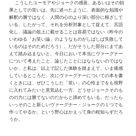
こうしたユーモアやジョークの感覚、あるいはその効
果としての笑いは、先に述べたように、表面的な知識や
解釈の層ではなく、人間の心のより深い部分に根ざして
いる。したがって、それを分析対象として捉えて、言語
化し、議論の俎上に載せることは容易ではない（昨今の
いわゆる「お笑い論」のようなものがしばしば失敗して
いるのはそのためだろう）。だがそうした部分にまであ
えて踏み込まないと、今日において本当にヴァーグナー
について考えたこと、論じたことにはならないのではな
いか、と私は、以上で記した体験を踏まえて、いま痛感
しているところだ。次にヴァーグナーについての本を書
くときには、ぜひこうした「笑い」の心性までをも視野
に入れてみたいと意気込む一方、どうせジョークそのも
のの力には勝てないのだからと諦めてもいる。だったら
いっそのこと新しいヴァーグナー・ジョークの１つでも
作ってやるか、という野心はかえって身の程知らずだろ
うか。