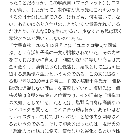
ったことだろうが、この解説書（ブックレット）はコス
トが高い。したがって、制作者が真っ先にこれをカット
するのは十分に理解できる。けれども、何も書いていな
い、あるいはありきたりのことがごく少量書かれている
だけとか、そんなCDを手にすると、少なくとも私は聴く
意欲がさほど湧いてこないのである。
「文藝春秋」2009年12月号には「ユニクロ栄えて国滅
ぶ」という浜矩子氏の一文が掲載されていた。その内容
をごくおおまかに言えば、利益がないに等しい商品は賃
金を低くし、消費はさらに低迷し、結果として生活を圧
迫する悪循環を生むというものである。この文に追従す
る形で同誌2010年１月号に、作家の塩野七生氏が「価格
破壊に追従しない理由」を寄稿していた。塩野氏は「価
格破壊は文明の破壊」と位置づけ、その理由を「想像力
の欠如」としている。たとえば、塩野氏自身は高価なハ
ンドバッグを買うと、これに合う服は何か、あるいはど
ういうスタイルで持てばいいのか、と想像力が刺激され
るというのである。そして印象的だったのは、塩野氏の
「想像力とは筋力に似て、使わないと劣化するという性