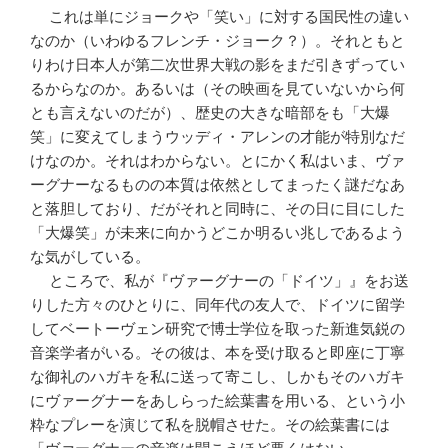
これは単にジョークや「笑い」に対する国民性の違い
なのか（いわゆるフレンチ・ジョーク？）。それともと
りわけ日本人が第二次世界大戦の影をまだ引きずってい
るからなのか。あるいは（その映画を見ていないから何
とも言えないのだが）、歴史の大きな暗部をも「大爆
笑」に変えてしまうウッディ・アレンの才能が特別なだ
けなのか。それはわからない。とにかく私はいま、ヴァ
ーグナーなるものの本質は依然としてまったく謎だなあ
と落胆しており、だがそれと同時に、その日に目にした
「大爆笑」が未来に向かうどこか明るい兆しであるよう
な気がしている。
ところで、私が『ヴァーグナーの「ドイツ」』をお送
りした方々のひとりに、同年代の友人で、ドイツに留学
してベートーヴェン研究で博士学位を取った新進気鋭の
音楽学者がいる。その彼は、本を受け取ると即座に丁寧
な御礼のハガキを私に送って寄こし、しかもそのハガキ
にヴァーグナーをあしらった絵葉書を用いる、という小
粋なプレーを演じて私を脱帽させた。その絵葉書には