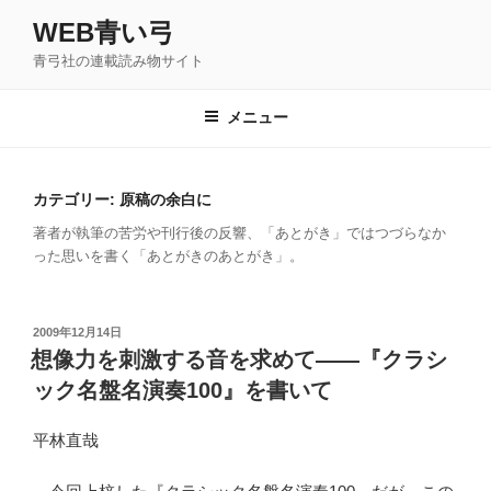
コ
WEB青い弓
ン
青弓社の連載読み物サイト
テ
ン
ツ
メニュー
へ
ス
キ
カテゴリー: 原稿の余白に
ッ
著者が執筆の苦労や刊行後の反響、「あとがき」ではつづらなか
プ
った思いを書く「あとがきのあとがき」。
投
2009年12月14日
稿
想像力を刺激する音を求めて――『クラシ
日:
ック名盤名演奏100』を書いて
平林直哉