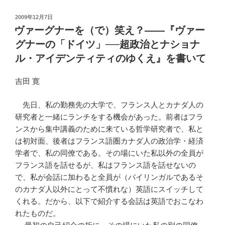
投
2009年12月7日
稿
ヴァーグナーを（で）笑え？――『ヴァー
日:
グナーの「ドイツ」──超政治とナショナ
ル・アイデンティティのゆくえ』を書いて
吉田 寛
先日、私の勤務先の大学で、フランス人とカナダ人の
研究者と一緒にランチをする機会があった。前者はフラ
ンスから集中講義のために来ている哲学研究者で、私と
は初対面、後者はフランス語圏カナダ人の政治学・経済
学者で、私の同僚である。その場にいた私以外の全員が
フランス語を話せるが、私はフランス語を話せないの
で、私が会話に加わると全員が（バイリンガルであるそ
のカナダ人以外にとって不慣れな）英語にスイッチして
くれる。だから、以下で紹介する会話は英語でおこなわ
れたものだ。