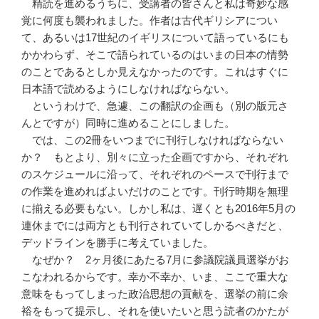
精読を進めるうちに、受講者の皆さんと私は奇妙な感
覚に何度も襲われました。作者は古代ギリシアについ
て、あるいは17世紀のイギリスについて語っているにも
かかわらず、そこで語られているのはいまの日本の情勢
のことであるとしか見えなかったのです。これはすぐに
日本語で読めるようにしなければならない。
というわけで、急遽、この翻訳の企画も（別の版元さ
んとですが）同時に進めることにしました。
では、この2冊をいつまでに刊行しなければならない
か？ もとより、別々に立った企画ですから、それぞれ
のスケジュールに沿って、それぞれのペースで刊行まで
の作業を進めればよいだけのことです。刊行時期を無理
に揃える必要もない。しかし私は、遅くとも2016年5月の
連休までには両方とも刊行されていてしかるべきだと、
デッドラインを勝手に考えていました。
なぜか？ 2ヶ月後にあたる7月に参議院議員選挙がお
こなわれるからです。幸か不幸か、いま、ここで重大な
意味をもってしまった政治思想の貢献を、選挙の前に余
裕をもって提示し、それを使いたいと思う読者のかたが