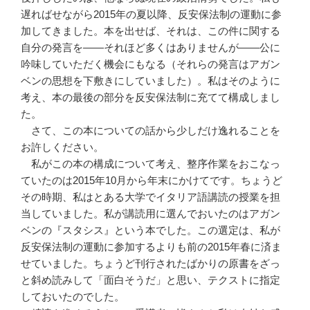
遅ればせながら2015年の夏以降、反安保法制の運動に参
加してきました。本を出せば、それは、この件に関する
自分の発言を――それほど多くはありませんが――公に
吟味していただく機会にもなる（それらの発言はアガン
ベンの思想を下敷きにしていました）。私はそのように
考え、本の最後の部分を反安保法制に充てて構成しまし
た。
さて、この本についての話から少しだけ逸れることを
お許しください。
私がこの本の構成について考え、整序作業をおこなっ
ていたのは2015年10月から年末にかけてです。ちょうど
その時期、私はとある大学でイタリア語講読の授業を担
当していました。私が講読用に選んでおいたのはアガン
ベンの『スタシス』という本でした。この選定は、私が
反安保法制の運動に参加するよりも前の2015年春に済ま
せていました。ちょうど刊行されたばかりの原書をざっ
と斜め読みして「面白そうだ」と思い、テクストに指定
しておいたのでした。