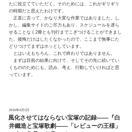
たに役立てていただく。そのためには、これがギリギリ
の時期だと思えたわけです。
正直に言って、かなり大変な作業ではありました。し
かし、編集サイドのご尽力もあり、スケジュールを遅ら
せることなく2冊とも刊行までこぎつけることができまし
た。後悔だけはしたくなかったので、ここまで無事にた
どりつけてまずはホッとしています。
とはいえもちろん、これで終わりではありません。
まずは目前の結果に向けて、そしてその先に続いてい
くもののためにも、読み、考え、行動していければと思
っています。
投
2016年4月1日
稿
風化させてはならない宝塚の記録――『白
日:
井鐵造と宝塚歌劇――「レビューの王様」