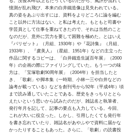
る。没後30年以上もたっているのだから、風評が流れて
憶測が乱れ飛び、本来の白井鐵造像は見失われている。
真の姿をあぶり出すには、資料をよりどころに論を編む
こと以外に方法はない、と私は考えた。もともと司書や
学芸員として仕事を重ねてきたので、それは当然のこと
なのだが、意外に労力を要して困難を極めた。とはいえ
『パリゼット』（月組、1930年）や『花詩集』（月組、
1933年）、『虞美人』（星組、1951年）などの主立った
作品に関するコピーは、「白井鐵造生誕百年展」（2000
年）の企画の際にファイリングしていた。もう一つの味
方は、「宝塚歌劇90周年展」（2004年）を担当したと
き、「歌劇」や脚本集（一時期、小林一三や白井などの
論考が載っている）などを創刊号から92年（平成4年）頃
まで読み通していたことである。歴史をきっちりととら
えたいという思いから試みたのだが、雑誌名と執筆者、
発行年月を記して、記事の要点も入力している。今回、
これが大いに役立った。しかし、引用したくても発行年
を書き忘れていたり、雑誌名があやふやで資料に届かな
かったりすることもあった。さらに、「歌劇」の読書投