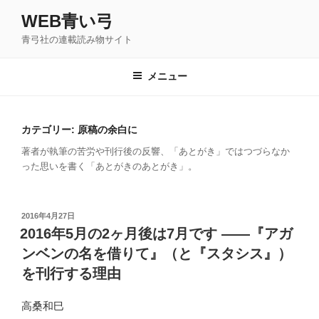
コ
WEB青い弓
ン
青弓社の連載読み物サイト
テ
ン
ツ
メニュー
へ
ス
キ
カテゴリー: 原稿の余白に
ッ
著者が執筆の苦労や刊行後の反響、「あとがき」ではつづらなか
プ
った思いを書く「あとがきのあとがき」。
投
2016年4月27日
稿
2016年5月の2ヶ月後は7月です ――『アガ
日:
ンベンの名を借りて』（と『スタシス』）
を刊行する理由
高桑和巳