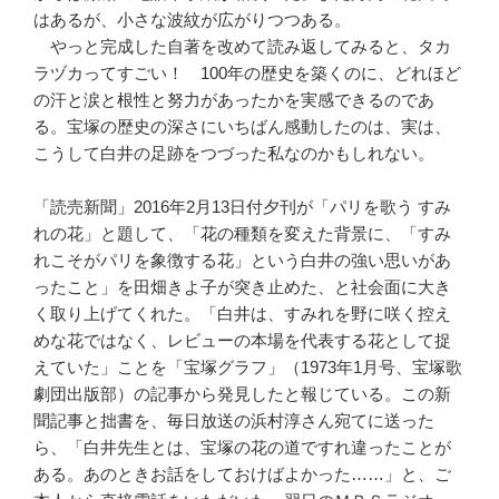
はあるが、小さな波紋が広がりつつある。
やっと完成した自著を改めて読み返してみると、タカ
ラヅカってすごい！ 100年の歴史を築くのに、どれほど
の汗と涙と根性と努力があったかを実感できるのであ
る。宝塚の歴史の深さにいちばん感動したのは、実は、
こうして白井の足跡をつづった私なのかもしれない。
「読売新聞」2016年2月13日付夕刊が「パリを歌う すみ
れの花」と題して、「花の種類を変えた背景に、「すみ
れこそがパリを象徴する花」という白井の強い思いがあ
ったこと」を田畑きよ子が突き止めた、と社会面に大き
く取り上げてくれた。「白井は、すみれを野に咲く控え
めな花ではなく、レビューの本場を代表する花として捉
えていた」ことを「宝塚グラフ」（1973年1月号、宝塚歌
劇団出版部）の記事から発見したと報じている。この新
聞記事と拙書を、毎日放送の浜村淳さん宛てに送った
ら、「白井先生とは、宝塚の花の道ですれ違ったことが
ある。あのときお話をしておけばよかった……」と、ご