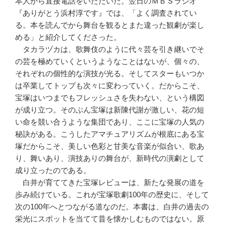
本人から直接電話をいただいた。翌日のＭＢＳラジオ
『ありがとう浜村淳です』では、「よく調査されてい
る。本を読んでから舞台を観るとまた違った観劇が楽し
める」と紹介してくださった。
タカラヅカは、歌舞伎のように代々芸を引き継いでそ
の芸を極めていくというようなことはないが、個々の、
それぞれの個性的な演技が光る。そしてスターもいつか
は卒業してトップも次々に変わっていく。だからこそ、
宝塚はいつまでもフレッシュさを失わない、という構図
が成り立つ。そのぶん宝塚は新陳代謝が激しい、花の短
い命を競い合うような集団であり、ここに宝塚の人気の
秘訣がある。こうしたアマチュアリズムが根底にある宝
塚だからこそ、美しい色彩と甘美な音楽が似合い、歌あ
り、舞いあり、演技ありの舞台が、新時代の演劇として
成り立ったのである。
白井が育ててきた宝塚レビューは、新たな発展の道を
歩み続けている。これが宝塚歌劇100年の歴史に、そして
次の100年へとつながる道なのだ。本書は、白井の過去の
栄光にスポットを当てて昔を懐かしむものではない。原