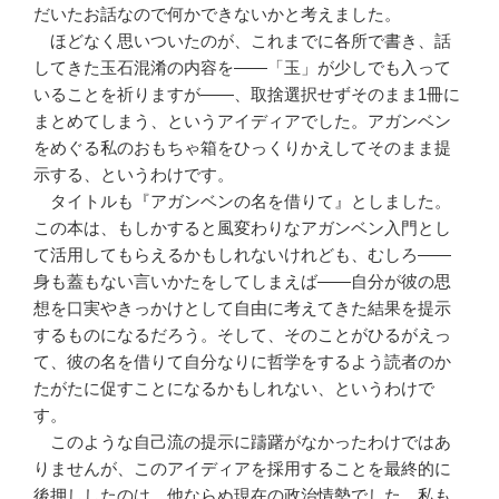
だいたお話なので何かできないかと考えました。
ほどなく思いついたのが、これまでに各所で書き、話
してきた玉石混淆の内容を――「玉」が少しでも入って
いることを祈りますが――、取捨選択せずそのまま1冊に
まとめてしまう、というアイディアでした。アガンベン
をめぐる私のおもちゃ箱をひっくりかえしてそのまま提
示する、というわけです。
タイトルも『アガンベンの名を借りて』としました。
この本は、もしかすると風変わりなアガンベン入門とし
て活用してもらえるかもしれないけれども、むしろ――
身も蓋もない言いかたをしてしまえば――自分が彼の思
想を口実やきっかけとして自由に考えてきた結果を提示
するものになるだろう。そして、そのことがひるがえっ
て、彼の名を借りて自分なりに哲学をするよう読者のか
たがたに促すことになるかもしれない、というわけで
す。
このような自己流の提示に躊躇がなかったわけではあ
りませんが、このアイディアを採用することを最終的に
後押ししたのは、他ならぬ現在の政治情勢でした。私も