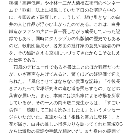
稿欄「高声低声」や小林一三が大菊福左衛門のペンネー
ムで「歌劇」誌上に掲載していた辛口の公演評を中心
に、今回改めて調査した。こうして、駆け引きなしの白
井の人と作品が浮かび上がったのである。これは、白井
鐵造がファンの声に一喜一憂しながら成長していった記
録でもあり、同時にタカラヅカの出版物の歴史でもある
のだ。歌劇団当局が、各方面の批評家の意見や読者の声
を、その酷評さえも克明につづってきたからこそなしえ
た仕事である。
70歳のデビュー作である本書はことのほか難産だった
が、いざ産声をあげてみると、驚くほどの好評価で迎え
られた。「風化させてはならない貴重な記録」「今後長
きにわたって宝塚研究者の進む道を照らすもの」などの
葉書が届いた。また、本書には演出家による称揚を所収
しているが、その一人の岡田敬二先生からは、「すごい
労作！ 感動して二回も読みましたよ」というメッセー
ジをいただいた。友達からは「根性と努力に乾杯！」と
花が届き、白井の厳しい指導ぶりを語ってくれた宝塚OG
からは激励の電話や手紙が相次いだ。まだ身内の範囲で