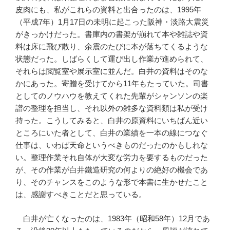
皮肉にも、私がこれらの資料と出合ったのは、1995年
（平成7年）1月17日の未明に起こった阪神・淡路大震災
がきっかけだった。書庫内の書架が崩れて本や雑誌や資
料は床に飛び散り、余震のたびに本が落ちてくるような
状態だった。しばらくして運び出し作業が進められて、
それらは閲覧室や展示室に並んだ。白井の資料はそのな
かにあった。寄贈を受けてから11年もたっていた。司書
としてのノウハウを教えてくれた先輩がシャンソンの楽
譜の整理を担当し、それ以外の雑多な資料類は私が受け
持った。こうしてみると、白井の原資料にいちばん近い
ところにいた者として、白井の業績を一本の線につなぐ
仕事は、いわば天命というべきものだったのかもしれな
い。整理作業それ自体が大変な労力を要するものだった
が、その作業が白井鐵造研究の何よりの絶好の機会であ
り、そのチャンスをこのような形で本書に生かせたこと
は、感謝すべきことだと思っている。
白井が亡くなったのは、1983年（昭和58年）12月であ