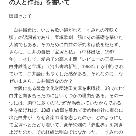
の人と作品』を書いて
田畑きよ子
白井鐵造は、いまも歌い継がれる「すみれの花咲く
頃」の訳詞者であり、宝塚歌劇一筋にその基礎を築いた
人物でもある。そのために白井の研究者は後を絶たず、
さらに、白井の自伝『宝塚と私』（中林出版、1967
年）、そして、愛弟子の高木史朗『レビューの王様――
白井鉄造と宝塚』（河出書房新社、1983年）が刊行され
ていて、白井論は出尽くした感がある。それなのに、な
ぜいまさら、白井鐵造なのか？
大阪にある阪急文化財団池田文庫を退職後、3年かけて
白井と向き合ったのにはいくつかの理由がある。その一
つには、胸中に多くの“なぜ”が渦巻いていたからである。
例を挙げれば、13歳で故郷を離れて染め物会社に奉公に
出た白井が、なぜ音楽の道を志したのか。どのようにし
て宝塚へとたどり着いて、豪華絢爛の「夢世界」を築き
上げたのか、その経緯は明白ではなかった。「すみれの