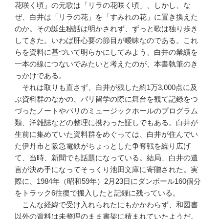
花咲く頃」の元歌は「リラの花咲く頃」、しかし、な
ぜ、白井は「リラの花」を「すみれの花」に置き換えた
のか。その誕生秘話は明かされず、ずっと歌は独り歩き
してきた。いわば肝心要の節目が曖昧なのである。これ
らを資料に基づいて明らかにしてみよう、白井の業績を
一本の線につないでみたいと考えたのが、本書執筆のき
っかけである。
それは取りも直さず、白井が残した約1万3,000点に及
ぶ資料群のなかの、パリ留学の際に舞台を観て記録をつ
づったノートやパリのミュージックホールのプログラム
類、洋雑誌などの整理に携わった証しでもある。白井が
生前に集めていた資料群をめぐっては、白井が住んでい
た伊丹市と阪急電鉄がちょっとした争奪戦を繰り広げ
て、当時、新聞でも話題になっている。結局、白井の遺
言が決め手になってそっくり池田文庫に寄贈された。実
際に、1984年（昭和59年）2月23日にダンボール160個分
をトラック6往復で搬入したと記録に残っている。
こんな経緯で受け入れられたにもかかわらず、和図書
以外の資料は未整理のまま書架に積まれていたようだ。