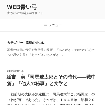
コ
WEB青い弓
ン
青弓社の連載読み物サイト
テ
ン
ツ
メニュー
へ
ス
キ
カテゴリー: 原稿の余白に
ッ
著者が執筆の苦労や刊行後の反響、「あとがき」ではつづらなか
プ
った思いを書く「あとがきのあとがき」。
投
2002年2月15日
稿
延吉 実『司馬遼太郎とその時代――戦中
日:
篇』「他人の秘事」と文学と
戦前期の大阪市浪速区は、司馬遼太郎こと福田定一の
〈わが街〉であった。その街は、１９４５年（昭和２０