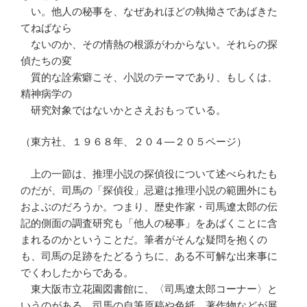
い。他人の秘事を、なぜあれほどの執拗さであばきた
てねばなら
ないのか、その情熱の根源がわからない。それらの探
偵たちの変
質的な詮索癖こそ、小説のテーマであり、もしくは、
精神病学の
研究対象ではないかとさえおもっている。
（東方社、１９６８年、２０４―２０５ページ）
上の一節は、推理小説の探偵役について述べられたも
のだが、司馬の「探偵役」忌避は推理小説の範囲外にも
およぶのだろうか。つまり、歴史作家・司馬遼太郎の伝
記的側面の調査研究も「他人の秘事」をあばくことに含
まれるのかということだ。筆者がそんな疑問を抱くの
も、司馬の足跡をたどるうちに、ある不可解な出来事に
でくわしたからである。
東大阪市立花園図書館に、〈司馬遼太郎コーナー〉と
いうのがある。司馬の自筆原稿や色紙、著作物などが展