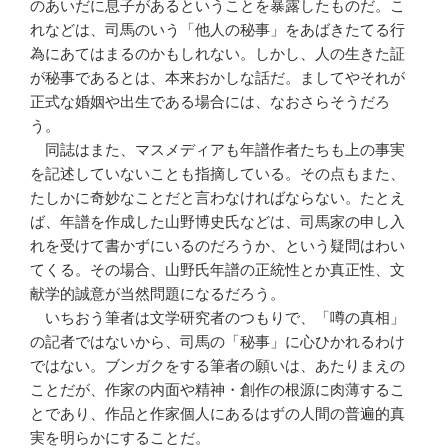
のあいだに息子があるということを暴露したものだ。こ
れなどは、司馬のいう「他人の秘事」をあばきたてる行
為にあてはまるのかもしれない。しかし、人の生きた証
が秘事であるとは、本来おかしな話だ。ましてやそれが
正式な婚姻や出生である場合には、なおさらそうだろ
う。
同誌はまた、マスメディアも年譜作者たちも上の事実
を記述していないことも指摘している。その点もまた、
たしかに奇妙なことだと言わなければならない。たとえ
ば、年譜を作成した山野博史氏などは、司馬家の申し入
れを受けて書かずにいるのだろうか、という疑問はわい
てくる。その場合、山野氏年譜の正統性とか真正性、文
献学的誠意が当然問題になるだろう。
いちおう筆者は文学研究者のつもりで、「噂の真相」
の記者ではないから、司馬の「秘事」に心ひかれるわけ
ではない。ブンガクをする筆者の願いは、あたりまえの
ことだが、作家の内面や精神・創作の根源に肉薄するこ
とであり、作品と作家個人にあるはずの人間の普遍的真
実を明らかにすることだ。