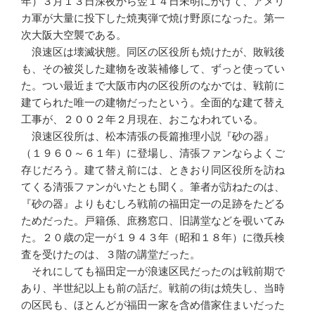
年）３月１３日深夜から翌１４日未明にかけて、アメリ
カ軍が大量に投下した焼夷弾で焼け野原になった。第一
次大阪大空襲である。
浪速区は壊滅状態。同区の区役所も焼けたが、敗戦後
も、その被災した建物を改装補修して、ずっと使ってい
た。つい最近まで大阪市内の区役所のなかでは、戦前に
建てられた唯一の建物だったという。全面的な建て替え
工事が、２００２年２月現在、おこなわれている。
浪速区役所は、松本清張の長篇推理小説『砂の器』
（１９６０～６１年）に登場し、清張ファンならよくご
存じだろう。建て替え前には、ときおり同区役所を訪ね
てくる清張ファンがいたとも聞く。筆者が訪ねたのは、
『砂の器』よりもむしろ戦前の福田定一の足跡をたどる
ためだった。戸籍係、庶務窓口、旧講堂などを覗いてみ
た。２０歳の定一が１９４３年（昭和１８年）に徴兵検
査を受けたのは、３階の講堂だった。
それにしても福田定一が浪速区民だったのは戦前期で
あり、半世紀以上も前の話だ。戦前の街は焼失し、当時
の区民も、ほとんどが福田一家を含め借家住まいだった