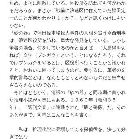
ため、よそに離散している。区役所を訪ねても何がわか
るだろうか。まさか「戦前に浪速区に住んでいた福田定
一のことが何かわかりますか？」などと訊くわけにもい
かない。
『砂の器』で蒲田操車場殺人事件の真相を追う今西刑事
は、浪速区役所を訪ね、重大な発見をしている。しかし
筆者の場合、何をしているのかと言えば、（大見得を切
れば）文学（ブンガク）ということになるだろう。それ
ではブンガクをやるとは、区役所へ行くことかと訊かれ
ると、おおいに困ってしまうのだ。要するに、筆者の文
学的営為などは、なんともとりとめないものだと告白せ
ざるをえないのである。
それはともかく、清張の『砂の器』と同時期に書かれ
た推理小説が司馬にもある。１９６０年（昭和３５
年）、「週刊文春」に連載された『豚と薔薇』だ。その
あとがきで、司馬はこんなことを書く。
私は、推理小説に登場してくる探偵役を、決して好
きではな