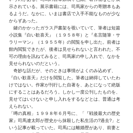
示されている。展示書籍には、司馬家からの寄贈本もあ
るようだ。なかに、いまは書店で入手不能なものが少な
からずあった。
鍵のかかったガラス戸書架を覗いていて、筆者は短篇
小説集『白い歓喜天』（１９５８年）と『名言随筆・サ
ラリーマン』（１９５５年）の閲覧を申し出た。前者は
館内閲覧できたが、後者は見せられないと言われた。不
可の理由を訊ねてみると、司馬家の申し入れで、なかを
見せられないのだという。
奇妙な話だが、そのときは事情がよくのみ込めず、
『白い歓喜天』だけを閲覧した。筆者は納得していたわ
けではない。作家が刊行した自著を、あとになって絶版
にすることはあるだろう。しかし一度公刊したものを、
見せてはいけないと申し入れをするなどとは、普通は考
えられない。
「噂の真相」１９９８年６月号に、「『戦後最大の歴史
家』司馬遼太郎が歴史から抹殺した私生活の?過去?」と
いう記事が載っていた。司馬には離婚歴があり、前妻と