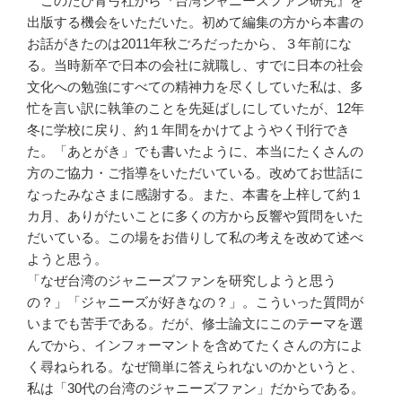
このたび青弓社から『台湾ジャニーズファン研究』を
出版する機会をいただいた。初めて編集の方から本書の
お話がきたのは2011年秋ごろだったから、３年前にな
る。当時新卒で日本の会社に就職し、すでに日本の社会
文化への勉強にすべての精神力を尽くしていた私は、多
忙を言い訳に執筆のことを先延ばしにしていたが、12年
冬に学校に戻り、約１年間をかけてようやく刊行でき
た。「あとがき」でも書いたように、本当にたくさんの
方のご協力・ご指導をいただいている。改めてお世話に
なったみなさまに感謝する。また、本書を上梓して約１
カ月、ありがたいことに多くの方から反響や質問をいた
だいている。この場をお借りして私の考えを改めて述べ
ようと思う。
「なぜ台湾のジャニーズファンを研究しようと思う
の？」「ジャニーズが好きなの？」。こういった質問が
いまでも苦手である。だが、修士論文にこのテーマを選
んでから、インフォーマントを含めてたくさんの方によ
く尋ねられる。なぜ簡単に答えられないのかというと、
私は「30代の台湾のジャニーズファン」だからである。