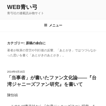
コ
WEB青い弓
ン
青弓社の連載読み物サイト
テ
ン
ツ
メニュー
へ
ス
キ
カテゴリー: 原稿の余白に
ッ
著者が執筆の苦労や刊行後の反響、「あとがき」ではつづらなか
プ
った思いを書く「あとがきのあとがき」。
投
2014年4月16日
稿
「当事者」が書いたファン文化論――『台
日:
湾ジャニーズファン研究』を書いて
陳怡禎