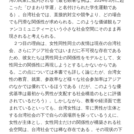
湾の民衆に批判される（最も顕著な例は、2014年3月に起
こった「ひまわり学運」と名付けられた学生運動であ
る）。台湾社会では、直接的対立や競争より、どの場合
でも円滑な関係性が求められる。このような価値観もフ
ァンコミュニティーという小さな社会空間にそのまま再
現されると考えられる。
２つ目の理由は、女性同性同士の友情は現在の台湾社
会、さらにアジア社会ではいまだに不可視な存在である
ため、彼女たちは男性同士の関係性をモデルとして、女
性同士の関係性に再現しようとするしかないからであ
る。この点については本書でも詳しく論じたが、台湾女
性の教育、就業、参政率など様々な社会参加率はアジア
のなかでは優れているほうである（だが、このような優
劣基準は最初から男性が支配する社会構造のもとに評価
されているだろう）。しかしながら、教養や経済面で恵
まれているといっても、台湾女性は、常に男性が主体と
する台湾社会の下で自らの居場所を探っているうえに、
女性が主体とし、女性同士だけの関係性が構築される社
会空間は、台湾社会では稀な存在である 。その現状の下