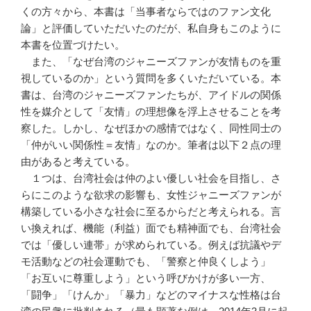
くの方々から、本書は「当事者ならではのファン文化
論」と評価していただいたのだが、私自身もこのように
本書を位置づけたい。
また、「なぜ台湾のジャニーズファンが友情ものを重
視しているのか」という質問を多くいただいている。本
書は、台湾のジャニーズファンたちが、アイドルの関係
性を媒介として「友情」の理想像を浮上させることを考
察した。しかし、なぜほかの感情ではなく、同性同士の
「仲がいい関係性＝友情」なのか。筆者は以下２点の理
由があると考えている。
１つは、台湾社会は仲のよい優しい社会を目指し、さ
らにこのような欲求の影響も、女性ジャニーズファンが
構築している小さな社会に至るからだと考えられる。言
い換えれば、機能（利益）面でも精神面でも、台湾社会
では「優しい連帯」が求められている。例えば抗議やデ
モ活動などの社会運動でも、「警察と仲良くしよう」
「お互いに尊重しよう」という呼びかけが多い一方、
「闘争」「けんか」「暴力」などのマイナスな性格は台