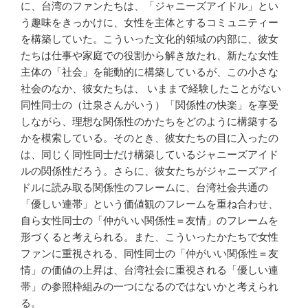
に、台湾のファンたちは、「ジャニーズアイドル」とい
う趣味をきっかけに、女性を主体とするコミュニティー
を構築していた。こういった文化的領域の内部に、彼女
たちは仕事や家庭での役割から解き放たれ、新たな女性
主体の「社会」を能動的に構築しているが、この小さな
社会のなか、彼女たちは、 いままで経験したことがない
同性同士の（辻泉さんがいう）「関係性の快楽」を享受
しながら、理想な関係性のかたちをどのように構築する
かを模索している。そのとき、彼女たちの目に入ったの
は、同じく同性同士だけ構築しているジャニーズアイド
ルの関係性だろう。さらに、彼女たちがジャニーズアイ
ドルに読み取る関係性のフレームに、台湾社会共通の
「優しい連帯」という価値観のフレームを重ね合わせ、
自ら女性同士の「仲がいい関係性＝友情」のフレームを
形づくると考えられる。また、こういったかたちで女性
ファンに重視される、同性同士の「仲がいい関係性＝友
情」の価値の上昇は、台湾社会に重視される「優しい連
帯」の参照枠組みの一つになるのではないかと考えられ
る。