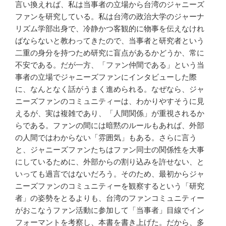
言い換えれば、私は当事者の立場から台湾のジャニーズ
ファンを研究している。私は台湾の政治大学のジャーナ
リズム学部出身で、冷静かつ客観的に物事を伝えなけれ
ばならないと教わってきたので、当事者と研究者という
二重の身分を持つため研究に盲点があるかどうか、常に
不安である。だが一方、「ファン仲間である」という当
事者の立場でジャニーズファンにインタビューした際
に、なんとなく話がうまく進められる。なぜなら、ジャ
ニーズファンのコミュニティーは、わかりやすそうに見
えるが、実は複雑であり、「人間関係」が重視されるか
らである。ファンの間には暗黙のルールもあれば、外部
の人間ではわからない「雰囲気」もある。さらに言う
と、ジャニーズファンたちはファン同士の関係性を大事
にしているために、外部からの割り込みを許せない、と
いっても過言ではないだろう。そのため、最初からジャ
ニーズファンのコミュニティーを観察するという「研究
者」の姿勢をとるよりも、台湾のファンコミュニティー
がおこなうファン活動に参加して「当事者」目線でイン
フォーマントを考察し、本書を書き上げた。だから、多