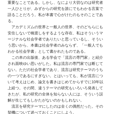
重要なことである。しかし、なにより大切なのは研究者
一人ひとりが、みずからの研究を誰にでもわかる言葉で
語ることだろう。私が本書で心がけたのもそのことであ
る。
アカデミズムの世界と一般人の世界、そのどちらにも
安住しないで橋渡しをするような存在、私はそういうマ
ージナルな社会学者でありたいと思っているし、そうい
う思いから、本書は社会学者のみならず、「一般人でも
わかる社会学書」として書かれたものである。
この本の出版後、ある学会で「流言の専門家」と紹介
され面映ゆい思いがした。私は流言の専門家では断じて
ない。ただの社会学者であり、流言は研究テーマのうち
の一つであるにすぎない。とはいっても、私が流言につ
いて考えはじめ、論文を書きはじめてからすでに10年以
上経つ。その間、違うテーマの研究もいろいろ発表して
きたが、私の研究の全体を知らない人には、そういう誤
解が生じてもしかたがないのかもしれない。
流言を研究テーマにしたのは全くの偶然だった。その
契機について述べておくことにしよう。