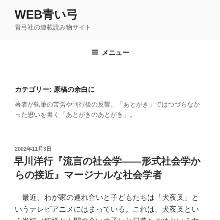
コ
WEB青い弓
ン
青弓社の連載読み物サイト
テ
ン
ツ
メニュー
へ
ス
キ
カテゴリー: 原稿の余白に
ッ
著者が執筆の苦労や刊行後の反響、「あとがき」ではつづらなか
プ
った思いを書く「あとがきのあとがき」。
投
2002年11月3日
稿
早川洋行『流言の社会学――形式社会学か
日:
らの接近』マージナルな社会学者
最近、わが家の連れ合いと子どもたちは「犬夜叉」と
いうテレビアニメにはまっている。これは、犬夜叉とい