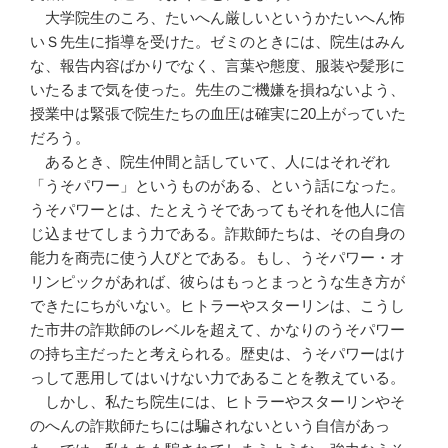
大学院生のころ、たいへん厳しいというかたいへん怖
いＳ先生に指導を受けた。ゼミのときには、院生はみん
な、報告内容ばかりでなく、言葉や態度、服装や髪形に
いたるまで気を使った。先生のご機嫌を損ねないよう、
授業中は緊張で院生たちの血圧は確実に20上がっていた
だろう。
あるとき、院生仲間と話していて、人にはそれぞれ
「うそパワー」というものがある、という話になった。
うそパワーとは、たとえうそであってもそれを他人に信
じ込ませてしまう力である。詐欺師たちは、その自身の
能力を商売に使う人びとである。もし、うそパワー・オ
リンピックがあれば、彼らはもっとまっとうな生き方が
できたにちがいない。ヒトラーやスターリンは、こうし
た市井の詐欺師のレベルを超えて、かなりのうそパワー
の持ち主だったと考えられる。歴史は、うそパワーはけ
っして悪用してはいけない力であることを教えている。
しかし、私たち院生には、ヒトラーやスターリンやそ
のへんの詐欺師たちには騙されないという自信があっ