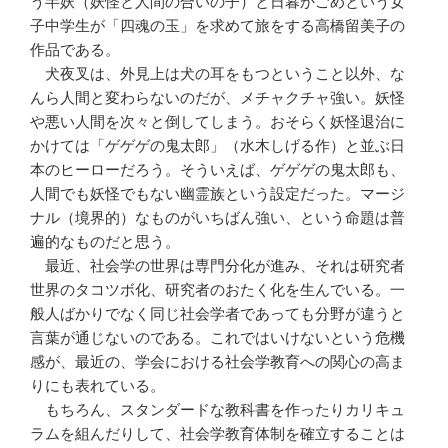
う半妖（妖怪と人間の合いの子）と日暮かごめという女
子中学生が「四魂の玉」を求めて旅をする高橋留美子の
作品である。
犬夜叉は、外見上は犬の耳をもつということ以外、な
んら人間と変わらないのだが、メチャクチャ強い。妖怪
や悪い人間を次々と倒してしまう。おそらく妖怪退治に
かけては「ゲゲゲの鬼太郎」（水木しげる作）と並ぶ日
本のヒーローだろう。そういえば、ゲゲゲの鬼太郎も、
人間でも妖怪でもない幽霊族という設定だった。マージ
ナル（境界的）なものがいちばん強い、という命題は普
遍的なものだと思う。
最近、社会学の世界は専門分化が進み、それは研究者
世界のタコツボ化、研究者のおたく化を生んでいる。一
般人ばかりでなく同じ社会学者であっても分野が違うと
言葉が通じないのである。これではいけないという危機
感が、最近の、学会における社会学教育への関心の高ま
りにも表れている。
もちろん、スタンダードな教科書を作ったりカリキュ
ラムを組んだりして、社会学教育体制を確立することは