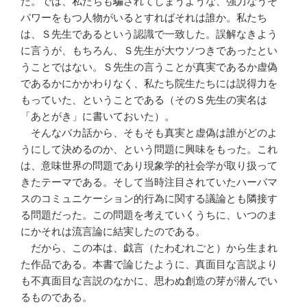
た。では、私たちも騙されてしまうような、強力なうそ
パワーをもつ人物がいるとすればそれは誰か。私たち
は、Ｓ先生であるという認識で一致した。誤解なきよう
に言うが、もちろん、Ｓ先生が大ウソつきであったとい
うことではない。Ｓ先生の言うことが真実であるか虚偽
であるかにかかわりなく、私たち院生たちには説得力を
もっていた、ということである（そのＳ先生の実名は
「あとがき」に書いておいた）。
そんなバカ話から、そもそも真実と虚偽は誰がどのよ
うにして決めるのか、という問題に興味をもった。これ
は、意味世界の問題であり現象学的社会学が取り扱って
きたテーマである。そして当時注目されていたハーバマ
スのコミュニケーション的行為に関する議論とも隣接す
る問題だった。この問題を考えていくうちに、いつのま
にかそれは流言論に結実したのである。
だから、この本は、戯言（たわむれごと）から生まれ
た作品である。本書で論じたように、真面目な言説より
も不真面目な言説のなかに、思わぬ創造の芽が潜んでい
るものである。