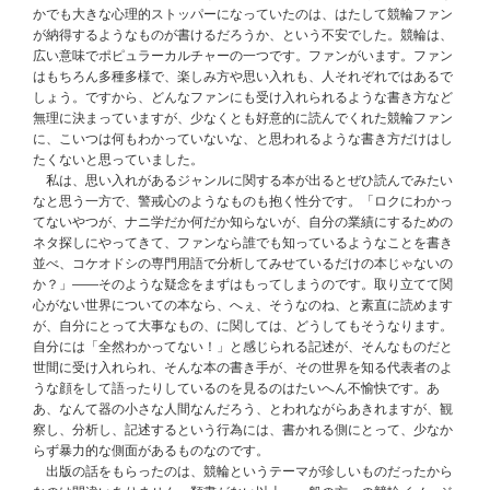
かでも大きな心理的ストッパーになっていたのは、はたして競輪ファン
が納得するようなものが書けるだろうか、という不安でした。競輪は、
広い意味でポピュラーカルチャーの一つです。ファンがいます。ファン
はもちろん多種多様で、楽しみ方や思い入れも、人それぞれではあるで
しょう。ですから、どんなファンにも受け入れられるような書き方など
無理に決まっていますが、少なくとも好意的に読んでくれた競輪ファン
に、こいつは何もわかっていないな、と思われるような書き方だけはし
たくないと思っていました。
私は、思い入れがあるジャンルに関する本が出るとぜひ読んでみたい
なと思う一方で、警戒心のようなものも抱く性分です。「ロクにわかっ
てないやつが、ナニ学だか何だか知らないが、自分の業績にするための
ネタ探しにやってきて、ファンなら誰でも知っているようなことを書き
並べ、コケオドシの専門用語で分析してみせているだけの本じゃないの
か？」――そのような疑念をまずはもってしまうのです。取り立てて関
心がない世界についての本なら、へぇ、そうなのね、と素直に読めます
が、自分にとって大事なもの、に関しては、どうしてもそうなります。
自分には「全然わかってない！」と感じられる記述が、そんなものだと
世間に受け入れられ、そんな本の書き手が、その世界を知る代表者のよ
うな顔をして語ったりしているのを見るのはたいへん不愉快です。あ
あ、なんて器の小さな人間なんだろう、とわれながらあきれますが、観
察し、分析し、記述するという行為には、書かれる側にとって、少なか
らず暴力的な側面があるものなのです。
出版の話をもらったのは、競輪というテーマが珍しいものだったから