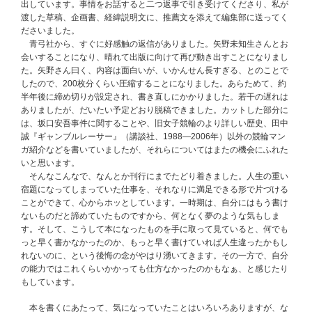
出しています。事情をお話すると二つ返事で引き受けてくださり、私が
渡した草稿、企画書、経緯説明文に、推薦文を添えて編集部に送ってく
ださいました。
青弓社から、すぐに好感触の返信がありました。矢野未知生さんとお
会いすることになり、晴れて出版に向けて再び動き出すことになりまし
た。矢野さん曰く、内容は面白いが、いかんせん長すぎる、とのことで
したので、200枚分くらい圧縮することになりました。あらためて、約
半年後に締め切りが設定され、書き直しにかかりました。若干の遅れは
ありましたが、だいたい予定どおり脱稿できました。カットした部分に
は、坂口安吾事件に関することや、旧女子競輪のより詳しい歴史、田中
誠『ギャンブルレーサー』（講談社、1988―2006年）以外の競輪マン
ガ紹介などを書いていましたが、それらについてはまたの機会にふれた
いと思います。
そんなこんなで、なんとか刊行にまでたどり着きました。人生の重い
宿題になってしまっていた仕事を、それなりに満足できる形で片づける
ことができて、心からホッとしています。一時期は、自分にはもう書け
ないものだと諦めていたものですから、何となく夢のような気もしま
す。そして、こうして本になったものを手に取って見ていると、何でも
っと早く書かなかったのか、もっと早く書けていれば人生違ったかもし
れないのに、という後悔の念がやはり湧いてきます。その一方で、自分
の能力ではこれくらいかかっても仕方なかったのかもなぁ、と感じたり
もしています。
本を書くにあたって、気になっていたことはいろいろありますが、な