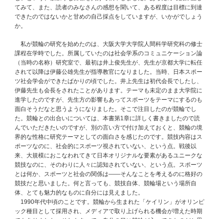
てみて、また、読者のみなさんの感想を聞いて、ある程度は目標に到達
できたのではないかと甘めの自己採点をしていますが、いかがでしょう
か。
私が競輪の研究を始めたのは、大阪大学大学院人間科学研究科の修士
課程在学時でした。所属していたのは社会学系のコミュニケーション論
（当時の名称）研究室で、最初は井上俊先生が、先生が京都大学に転任
されて以降は伊藤公雄先生が指導教官になりました。当時、日本スポー
ツ社会学会ができたばかりの頃でした。井上先生は初代会長でしたし、
伊藤先生も会長をされたことがあります。テーマも未定のまま大学院に
進学したのですが、先生方の影響もあってスポーツをテーマにするのも
面白そうだなと思うようになりました。そこで注目したのが競輪でし
た。競輪との出合いについては、本書第1章に詳しく書きましたので読
んでいただきたいのですが、別の言い方で付け加えておくと、競輪の境
界的な性格に研究テーマとしての面白さを感じたのです。競技内容はス
ポーツなのに、社会的にスポーツ視されていない、という点。戦後以
来、大規模におこなわれてきて日本オリジナルな要素があるユニークな
競技なのに、そのわりに人々に認知されていない、という点。スポーツ
とは何か、スポーツと社会の関係は――そんなことを考えるのに格好の
競技だと思いました。何と言っても、競技自体、競輪場という場所自
体、とても魅力的なものに自分には見えました。
1990年代中頃のことです。競輪から生まれた「ケイリン」がオリンピ
ック種目として採用され、メディアで取り上げられる機会が増えた時期