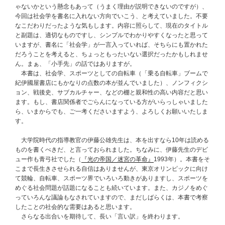
ゃないかという懸念もあって（うまく理由が説明できないのですが）、
今回は社会学を書名に入れない方向でいこう、と考えていました。不要
なこだわりだったような気もします。内容に照らして、現在のタイトル
と副題は、適切なものですし、シンプルでわかりやすくなったと思って
いますが、書名に「社会学」が一言入っていれば、そちらにも置かれた
だろうことを考えると、ちょっともったいない選択だったかもしれませ
ん。まぁ、「小手先」の話ではありますが。
本書は、社会学、スポーツとしての自転車（「乗る自転車」ブームで
紀伊國屋書店にもかなりの点数の本が並んでいました）、ノンフィクシ
ョン、戦後史、サブカルチャー、などの棚と親和性の高い内容だと思い
ます。もし、書店関係者でごらんになっている方がいらっしゃいました
ら、いまからでも、ご一考くださいますよう、よろしくお願いいたしま
す。
大学院時代の指導教官の伊藤公雄先生は、本を出すなら10年は読める
ものを書くべきだ、と言っておられました。ちなみに、伊藤先生のデビ
ュー作も青弓社でした（
『光の帝国／迷宮の革命』
1993年）。本書をそ
こまで長生きさせられる自信はありませんが、東京オリンピックに向け
て競輪、自転車、スポーツ界でいろいろ動きがありますし、スポーツを
めぐる社会問題が話題になることも続いています。また、カジノをめぐ
っていろんな議論もなされていますので、まだしばらくは、本書で考察
したことの社会的な需要はあると思います。
さらなる出合いを期待して、長い「言い訳」を終わります。