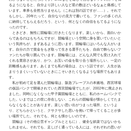
るようになると、自分より詳しい人など星の数ほどいるなぁと痛感して
います。車券も全然当りませんし（これは別の話ですが……）。それで
もしかし、20年たって、自分なりの見方で書いても、ファンの多くの人
に納得してもらえるだろう、という、何となくの自信をもてるようにな
ったのです。
ときどき、無性に競輪場に行きたくなります。楽しいから、面白いか
らであるのはもちろんですが、競輪場という空間に身を置いていたいと
いう気持ちが、まずあるように思います。競輪場にはいろんな人がいま
す。自分の力で賞金をもぎ取って生きる選手たちを、自由で飾らないフ
ァンたちが取り囲んでいます。競輪場には、どんな人間でも受け入れて
くれる寛容さがあり、かつ、お互いの金を取り合う場所らしい、一定の
距離感もあります。あくまでも私の場合は、という話ですが、人生があ
まりうまくいっていないときにこそいきたくなるような場所でもありま
す。
私が初めて足を運んだ競輪場は、阪急ブレーブスの本拠地、西宮球場
の仮設バンクで開催されていた西宮競輪場でしたが、2002年に廃止され
ました。同時になくなった甲子園競輪場とともに、私のホームバンクで
した。いまではこの世に存在しない、これらの競輪場が懐かしくてたま
らなくなることがあります。楽しい思い出がつまった場所、というよ
り、どちらかというと、クサクサした思いを抱いて帰ってくることが多
い場所でした。それでも、何とも懐かしいのです。
競輪は（その他公営ギャンブルとともに）、健全な娯楽ではないかも
しれません。それでも、足しげく通っている人には、それぞれの思いが