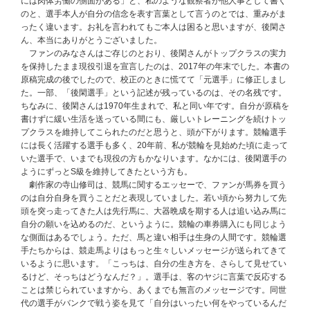
には肉体労働の側面がある」と、私のような観察者が他人事として書く
のと、選手本人が自分の信念を表す言葉として言うのとでは、重みがま
ったく違います。お礼を言われてもご本人は困ると思いますが、後閑さ
ん、本当にありがとうございました。
ファンのみなさんはご存じのとおり、後閑さんがトップクラスの実力
を保持したまま現役引退を宣言したのは、2017年の年末でした。本書の
原稿完成の後でしたので、校正のときに慌てて「元選手」に修正しまし
た。一部、「後閑選手」という記述が残っているのは、その名残です。
ちなみに、後閑さんは1970年生まれで、私と同い年です。自分が原稿を
書けずに緩い生活を送っている間にも、厳しいトレーニングを続けトッ
プクラスを維持してこられたのだと思うと、頭が下がります。競輪選手
には長く活躍する選手も多く、20年前、私が競輪を見始めた頃に走って
いた選手で、いまでも現役の方もかなりいます。なかには、後閑選手の
ようにずっとS級を維持してきたという方も。
劇作家の寺山修司は、競馬に関するエッセーで、ファンが馬券を買う
のは自分自身を買うことだと表現していました。若い頃から努力して先
頭を突っ走ってきた人は先行馬に、大器晩成を期する人は追い込み馬に
自分の願いを込めるのだ、というように。競輪の車券購入にも同じよう
な側面はあるでしょう。ただ、馬と違い相手は生身の人間です。競輪選
手たちからは、競走馬よりはもっと生々しいメッセージが送られてきて
いるように思います。「こっちは、自分の生き方を、さらして見せてい
るけど、そっちはどうなんだ？」。選手は、客のヤジに言葉で反応する
ことは禁じられていますから、あくまでも無言のメッセージです。同世
代の選手がバンクで戦う姿を見て「自分はいったい何をやっているんだ