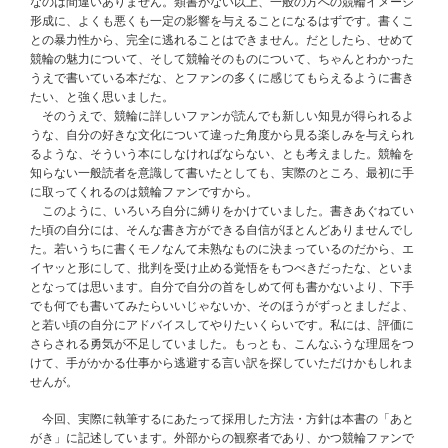
なのは間違いありません。類書がない以上、一般の方への競輪イメージ
形成に、よくも悪くも一定の影響を与えることになるはずです。書くこ
との暴力性から、完全に逃れることはできません。だとしたら、せめて
競輪の魅力について、そして競輪そのものについて、ちゃんとわかった
うえで書いている本だな、とファンの多くに感じてもらえるように書き
たい、と強く思いました。
そのうえで、競輪に詳しいファンが読んでも新しい知見が得られるよ
うな、自分の好きな文化について違った角度から見る楽しみを与えられ
るような、そういう本にしなければならない、とも考えました。競輪を
知らない一般読者を意識して書いたとしても、実際のところ、最初に手
に取ってくれるのは競輪ファンですから。
このように、いろいろ自分に縛りをかけていました。書きあぐねてい
た頃の自分には、そんな書き方ができる自信がほとんどありませんでし
た。若いうちに書くモノなんて未熟なものに決まっているのだから、エ
イヤッと形にして、批判を受け止める覚悟をもつべきだったな、といま
となっては思います。自分で自分の首をしめて何も書かないより、下手
でも何でも書いてみたらいいじゃないか、そのほうがずっとましだよ、
と若い頃の自分にアドバイスしてやりたいくらいです。私には、評価に
さらされる勇気が不足していました。もっとも、こんなふうな理屈をつ
けて、手がかかる仕事から逃避する言い訳を探していただけかもしれま
せんが。
今回、実際に執筆するにあたって採用した方法・方針は本書の「あと
がき」に記述しています。外部からの観察者であり、かつ競輪ファンで