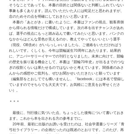
そうなことであっても、本書の目的とは関係ないと判断しふれていない
事象も多くあります。読んでいただいた人には蛇足だと思われますが、
念のためその点を明確にしておきたいと思います。
本書の「あとがき」に書いたように、本書はファンの視点、観客席側
から得られる情報だけで構成しています。次の本を出すチャンスがあれ
ば、選手の視点にもっと踏み込んで書いてみたいと思います。バンクの
なかからはどんな景色が見えるのか。教えてやってもいいという選手
（現役、OB含め）がいらっしゃいましたら、ご連絡をいただければう
れしいです。くしくも、今年は競輪誕生70周年にあたります。結果的
に、アニバーサリーイヤーでの刊行となりました。未来に向けて、競輪
の歴史を振り返る機会として、本書は『競輪70年史』が出るまでのつな
ぎの役割くらいは果たせるのではないかと考えています。関係者のみさ
んからの感想やご批判も、ぜひお聞かせいただきたいと願っています
（編集部をとおしてでも構いませんし、「facebook」には本名で登録し
ていますのでそちらでも大丈夫です。お気軽にご意見をお寄せくださ
い）。
＊＊＊
最後に、刊行後に気づいた点、ちょっとした後悔について書いておき
ます。これから本を出される方の参考までに。
20年前、最初に出版のお誘いを受けたのは、社会学選書シリーズ「青
弓社ライブラリー」の企画だったのは既述のとおりです。このたび、再