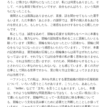
ろう」と情けない気持ちになったことが、私には何度もありました。そ
して、ベタな表現で恥ずかしいですが、自分もがんばろう、という気持
ちになったことも。
後閑さんとは面識はありませんが、直接、話を聞かせてもらった選手
もいます。ただ本書の「あとがき」の謝辞では、選手の個人名をあげる
のを控えました。もしかしたら、ご迷惑をおかけするかもと心配したか
らです。
私としては、誠意を込めて、競輪を応援する気持ちをベースに本書を
書きました。微力ながら、競輪の認知度を高めることに貢献したいとも
願っています（実際に、競輪を知らなかったという読者から、競輪に関
心をもつようになったという感想もいただいています）。ですが、本書
の記述内容は、運営組織が広報したい競輪像からは若干はずれたものに
なってはいます。それでなくては社会学者の私が書く意味がありません
から、それは当然だと思いますが、そのため、関係者からするとちょっ
とさわりにくい本なのかもしれないな、とも感じています。多くの方が
仕事として関わる世界ですから、受け取り方は立場によってさまざまな
のは当然です。
一ファンとしての私は、JKAを代表とする運営組織の現状や広報戦術
について、いろいろ思うところがあります。こうしたら、ああしたら、
と、「twitter」などで「文句」を言うこともあります。しかし、本書
は、そのような短期的な問題意識からではなく、もっと広い視点に立っ
て書いたものです。競輪PRにとって一見否定的に映る事例について
も、競輪という文化を読み解くために必要だと判断したことしか扱って
いません。ジャーナリズム的な視点からは読者を引き付ける要素になり