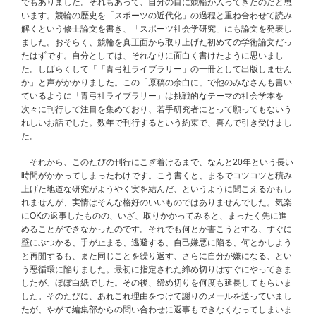
でもありました。それもあって、自分の目に競輪が入ってきたのだと思
います。競輪の歴史を「スポーツの近代化」の過程と重ね合わせて読み
解くという修士論文を書き、「スポーツ社会学研究」にも論文を発表し
ました。おそらく、競輪を真正面から取り上げた初めての学術論文だっ
たはずです。自分としては、それなりに面白く書けたように思いまし
た。しばらくして「「青弓社ライブラリー」の一冊として出版しません
か」と声がかかりました。この「原稿の余白に」で他のみなさんも書い
ているように「青弓社ライブラリー」は挑戦的なテーマの社会学本を
次々に刊行して注目を集めており、若手研究者にとって願ってもないう
れしいお話でした。数年で刊行するという約束で、喜んで引き受けまし
た。
それから、このたびの刊行にこぎ着けるまで、なんと20年という長い
時間がかかってしまったわけです。こう書くと、まるでコツコツと積み
上げた地道な研究がようやく実を結んだ、というように聞こえるかもし
れませんが、実情はそんな格好のいいものではありませんでした。気楽
にOKの返事したものの、いざ、取りかかってみると、まったく先に進
めることができなかったのです。それでも何とか書こうとする、すぐに
壁にぶつかる、手が止まる、逃避する、自己嫌悪に陥る、何とかしよう
と再開するも、また同じことを繰り返す、さらに自分が嫌になる、とい
う悪循環に陥りました。最初に指定された締め切りはすぐにやってきま
したが、ほぼ白紙でした。その後、締め切りを何度も延長してもらいま
した。そのたびに、あれこれ理由をつけて謝りのメールを送っていまし
たが、やがて編集部からの問い合わせに返事もできなくなってしまいま