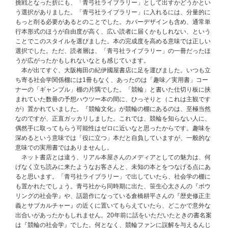
挑戦となった折にも、「青弓社ライブラリー」として出すかどうかとい
う選択がありました。「青弓社ライブラリー」に入れるには、分量的に
もっと削る必要があるとのことでした。カバーデザインも含め、通常単
行本形式のほうが自由度が高く、広い読者に届くかもしれない、という
ことでこのスタイルを選びました。本の完成度を高める意味では正しい
選択でした。ただ、読者層は、「青弓社ライブラリー」の一冊だったほ
うが広がったかもしれないなとも感じています。
本が出てすぐ、大阪梅田の紀伊國屋書店に足を運びました。いつも立
ち寄る社会学関係棚には1冊もなく、あったのは「趣味／実用書」コー
ナーの「ギャンブル」棚の片隅でした。「競輪」と書いた仕切り板に挟
まれていた数冊の予想ハウツー本の間に、ひっそりと（これは主観です
が）置かれていました。『競輪文化』が競輪の棚にあるのは、至極当然
なのですが、正直ガッカリしました。これでは、競輪を知らない人に、
偶然手に取ってもらう可能性はゼロに近いなと思ったからです。趣味を
深めるという意味では「役に立つ」本だと自負していますが、一般的な
意味での実用書ではありませんし。
ネット書店とは違う、リアル本屋さんのメディアとしての魅力は、何
げなく立ち読みに来たようなお客さんと、未知の本とをつなげる点にあ
ると思います。「青弓社ライブラリー」で出していたら、社会学の棚に
も置かれたでしょう。青弓社から同時期に出た、笹生心太さんの『ボウ
リングの社会学』や、話題作になっている倉橋耕平さんの『歴史修正主
義とサブカルチャー』の近くに置いてもらえていたら、どこかで意外な
出合いがあったかもしれません。20年前に話をいただいたときの書名案
は『競輪の社会学』でした。何となく、競輪ファンに誤解を与えるんじ