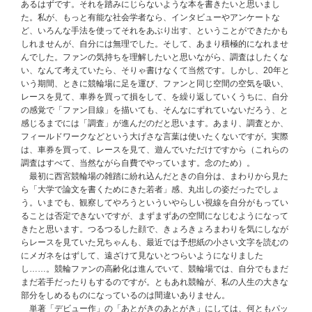
あるはずです。それを踏みにじらないような本を書きたいと思いまし
た。私が、もっと有能な社会学者なら、インタビューやアンケートな
ど、いろんな手法を使ってそれをあぶり出す、ということができたかも
しれませんが、自分には無理でした。そして、あまり積極的になれませ
んでした。ファンの気持ちを理解したいと思いながら、調査はしたくな
い、なんて考えていたら、そりゃ書けなくて当然です。しかし、20年と
いう期間、ときに競輪場に足を運び、ファンと同じ空間の空気を吸い、
レースを見て、車券を買って損をして、を繰り返していくうちに、自分
の感覚で「ファン目線」を描いても、そんなにずれていないだろう、と
感じるまでには「調査」が進んだのだと思います。あまり、調査とか、
フィールドワークなどという大げさな言葉は使いたくないですが。実際
は、車券を買って、レースを見て、遊んでいただけですから（これらの
調査はすべて、当然ながら自費でやっています。念のため）。
最初に西宮競輪場の雑踏に紛れ込んだときの自分は、まわりから見た
ら「大学で論文を書くためにきた若者」感、丸出しの姿だったでしょ
う。いまでも、観察してやろうといういやらしい視線を自分がもってい
ることは否定できないですが、まずまずあの空間になじむようになって
きたと思います。つるつるした顔で、きょろきょろまわりを気にしなが
らレースを見ていた兄ちゃんも、最近では予想紙の小さい文字を読むの
にメガネをはずして、遠ざけて見ないとつらいようになりました
し……。競輪ファンの高齢化は進んでいて、競輪場では、自分でもまだ
まだ若手だったりもするのですが。ともあれ競輪が、私の人生の大きな
部分をしめるものになっているのは間違いありません。
単著「デビュー作」の「あとがきのあとがき」にしては、何ともパッ