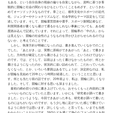
もある、という自分自身の視線の偏りを自覚しながら、資料に基づき客
観的に競輪と社会の関わりをひもといていくことをめざす、というきわ
めてオーソドックスなものです。章ごとに、都市文化やスポーツの近代
化、ジェンダーやナショナリズムなど、社会学的なテーマ設定をして記
述しています。そして、競輪運営団体や選手、スポーツ新聞記者など、
利害関係者が書くなら避けて通るかもしれない事象についても、ある程
度踏み込んで記述しています。それによって、競輪界の「中の人」から
は見えない、競輪の社会性のようなものを浮かび上がらせられるのでは
ないか、と考えてのことです。
しかし、執筆方針が明確になったのは、書き進んでいくなかでのこと
でした。「あとがき」は、実際に原稿ができあがった「あと」で書きま
した。方向性が確定したから書けるようになった、というわけではない
のです。では、どうして、以前はまったく書けなかったものが、何とか
書けるようになったのか。状況的に追い詰められて、こだわっていられ
なくなった、とか、いろいろ要因はあるでしょうが、決定的なのは、私
が競輪を見始めて20年という時間が経過した、ということだと思いま
す。何とも当たり前の話ですが、20年前より、私は、競輪に詳しくなり
ました。そして、競輪に対する思いも深まりました。
最初の締め切りの頃に書き上げていたら、おそらくもっと内容的に薄
っぺらいものになっていたと思います。いかにも「研究者が調べて書き
ました」というような。今回できあがった本も、研究者が調べて書いた
ものにはちがいないのですが、もう少し地に足がついた感じで書けてい
るように自分では思います。詳しくなった、と言っても、いまでも当然
わからないことだらけです。SNSなどを通じて熱心なファンの方々を知