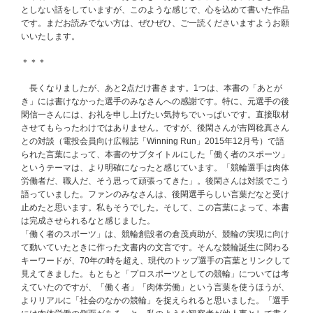
としない話をしていますが、このような感じで、心を込めて書いた作品
です。まだお読みでない方は、ぜひぜひ、ご一読くださいますようお願
いいたします。
＊＊＊
長くなりましたが、あと2点だけ書きます。1つは、本書の「あとが
き」には書けなかった選手のみなさんへの感謝です。特に、元選手の後
閑信一さんには、お礼を申し上げたい気持ちでいっぱいです。直接取材
させてもらったわけではありません。ですが、後閑さんが吉岡稔真さん
との対談（電投会員向け広報誌「Winning Run」2015年12月号）で語
られた言葉によって、本書のサブタイトルにした「働く者のスポーツ」
というテーマは、より明確になったと感じています。「競輪選手は肉体
労働者だ、職人だ、そう思って頑張ってきた」。後閑さんは対談でこう
語っていました。ファンのみなさんは、後閑選手らしい言葉だなと受け
止めたと思います。私もそうでした。そして、この言葉によって、本書
は完成させられるなと感じました。
「働く者のスポーツ」は、競輪創設者の倉茂貞助が、競輪の実現に向け
て動いていたときに作った文書内の文言です。そんな競輪誕生に関わる
キーワードが、70年の時を超え、現代のトップ選手の言葉とリンクして
見えてきました。もともと「プロスポーツとしての競輪」については考
えていたのですが、「働く者」「肉体労働」という言葉を使うほうが、
よりリアルに「社会のなかの競輪」を捉えられると思いました。「選手