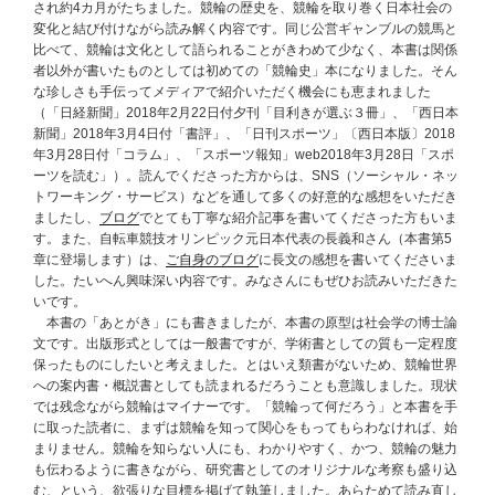
され約4カ月がたちました。競輪の歴史を、競輪を取り巻く日本社会の
変化と結び付けながら読み解く内容です。同じ公営ギャンブルの競馬と
比べて、競輪は文化として語られることがきわめて少なく、本書は関係
者以外が書いたものとしては初めての「競輪史」本になりました。そん
な珍しさも手伝ってメディアで紹介いただく機会にも恵まれました
（「日経新聞」2018年2月22日付夕刊「目利きが選ぶ３冊」、「西日本
新聞」2018年3月4日付「書評」、「日刊スポーツ」〔西日本版〕2018
年3月28日付「コラム」、「スポーツ報知」web2018年3月28日「スポ
ーツを読む」）。読んでくださった方からは、SNS（ソーシャル・ネッ
トワーキング・サービス）などを通して多くの好意的な感想をいただき
ましたし、
ブログ
でとても丁寧な紹介記事を書いてくださった方もいま
す。また、自転車競技オリンピック元日本代表の長義和さん（本書第5
章に登場します）は、
ご自身のブログ
に長文の感想を書いてくださいま
した。たいへん興味深い内容です。みなさんにもぜひお読みいただきた
いです。
本書の「あとがき」にも書きましたが、本書の原型は社会学の博士論
文です。出版形式としては一般書ですが、学術書としての質も一定程度
保ったものにしたいと考えました。とはいえ類書がないため、競輪世界
への案内書・概説書としても読まれるだろうことも意識しました。現状
では残念ながら競輪はマイナーです。「競輪って何だろう」と本書を手
に取った読者に、まずは競輪を知って関心をもってもらわなければ、始
まりません。競輪を知らない人にも、わかりやすく、かつ、競輪の魅力
も伝わるように書きながら、研究書としてのオリジナルな考察も盛り込
む、という、欲張りな目標を掲げて執筆しました。あらためて読み直し