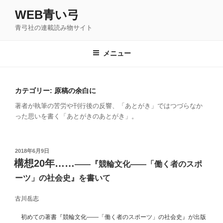
コ
WEB青い弓
ン
青弓社の連載読み物サイト
テ
ン
ツ
メニュー
へ
ス
キ
カテゴリー: 原稿の余白に
ッ
著者が執筆の苦労や刊行後の反響、「あとがき」ではつづらなか
プ
った思いを書く「あとがきのあとがき」。
投
2018年6月9日
稿
構想20年……
――『競輪文化――「働く者のスポ
日:
ーツ」の社会史』を書いて
古川岳志
初めての著書『競輪文化――「働く者のスポーツ」の社会史』が出版