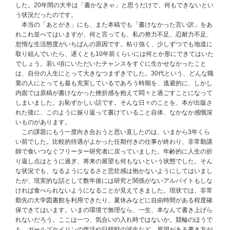
した。20年間の大半は「書かなきゃ」と思うだけで、何もできないとい
う状況だったのです。
本当の「あとがき」にも、また本稿でも「書けなかった言い訳」をあ
れこれ並べてはいますが、何と言っても、私の努力不足、忍耐力不足、
怠惰な生活態度がいちばんの原因です。粘り強く、少しずつでも地道に
取り組んでいたら、遅くとも10年前くらいには何とか形にできてはいた
でしょう。若い頃にいただいたチャンスをすぐに生かせなかったこと
は、自分の人生にとって大きなつまずきでした。30代という、どんな職
業の人にとっても最も充実しているであろう時期を、逃避的に、しかし
内面では原稿が書けなかった挫折感を抱えて悶々と過ごすことになって
しまいました。お恥ずかしい話です。そんな日々のことを、本が出版さ
れた後に、このように振り返って書けていること自体、なかなか感慨深
いものがあります。
この課題にもう一度向き合おうと思い直したのは、いまから3年くら
い前でした。比較的待遇がよかった任期付きの仕事が終わり、非常勤講
師で食いつなぐフリーター研究者に戻っていました。年齢的に人生の折
り返し点はとうに過ぎ、将来の展望も何もないという状態でした。そん
な状況でも、なるようになるさと悲壮感は抱かないようにしてはいまし
たが、現実的な話として数年後には研究と関係がないアルバイトもしな
ければ食べられないようになることが見えてきました。現状では、非常
勤先の大学図書館を利用できたり、夏休みなどに自由時間がある程度確
保できてはいます。いまの環境で無理なら、一生、本なんて書き上げら
れないだろう。ここは一つ、気合いの入れ時ではないか。競輪のほうで
も、ガールズケイリンの復活や日韓戦の誕生など、展望がある書き方が