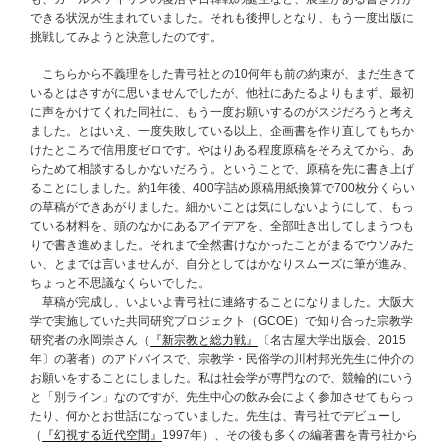
できる状況が生まれていました。それも後押しとなり、もう一度出版に
挑戦してみようと決意したのです。
こちらから不義理をした青弓社との10何年も前の約束が、まだ生きて
いるとはさすがに思いませんでしたが、他社にあたるよりもまず、最初
に声をかけてくれた同社に、もう一度お願いするのがスジだろうと考え
ました。とはいえ、一度失敗している以上、企画書を作り直してもちか
けたところで信用度ゼロです。やはりある程度原稿をそろえてから、あ
らためて相談するしかないだろう。ということで、原稿を先に書き上げ
ることにしました。約1年後、400字詰め原稿用紙換算で700枚分くらい
の草稿ができあがりました。細かいことは気にしないようにして、もっ
ている材料を、頭のなかにあるアイデアを、全部吐き出してしまうつも
りで書き進めました。それまで全然書けなかったことがまるでウソみた
い、とまでは言いませんが、自分としてはかなりスムーズに筆が進み、
ちょっと不思議なくらいでした。
草稿が完成し、いよいよ青弓社に連絡することになりました。大阪大
学で実施していた共同研究プロジェクト（GCOE）で知り合った宗教学
研究者の永岡崇さん（
『新宗教と総力戦』
〔名古屋大学出版会、2015
年〕の著者）のアドバイスで、宗教学・民俗学の川村邦光先生に仲介の
お願いをすることにしました。私は社会学が専門なので、競輪的にいう
と「別ライン」なのですが、先生中心の飲み会によく参加させてもらっ
たり、何かとお世話になっていました。先生は、青弓社でデビューし
（
『幻視する近代空間』
1997年）、その後も多くの編著書を青弓社から