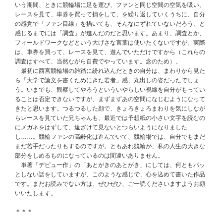
いう期間、ときに競輪場に足を運び、ファンと同じ空間の空気を吸い、
レースを見て、車券を買って損をして、を繰り返していくうちに、自分
の感覚で「ファン目線」を描いても、そんなにずれていないだろう、と
感じるまでには「調査」が進んだのだと思います。あまり、調査とか、
フィールドワークなどという大げさな言葉は使いたくないですが。実際
は、車券を買って、レースを見て、遊んでいただけですから（これらの
調査はすべて、当然ながら自費でやっています。念のため）。
最初に西宮競輪場の雑踏に紛れ込んだときの自分は、まわりから見た
ら「大学で論文を書くためにきた若者」感、丸出しの姿だったでしょ
う。いまでも、観察してやろうといういやらしい視線を自分がもってい
ることは否定できないですが、まずまずあの空間になじむようになって
きたと思います。つるつるした顔で、きょろきょろまわりを気にしなが
らレースを見ていた兄ちゃんも、最近では予想紙の小さい文字を読むの
にメガネをはずして、遠ざけて見ないとつらいようになりました
し……。競輪ファンの高齢化は進んでいて、競輪場では、自分でもまだ
まだ若手だったりもするのですが。ともあれ競輪が、私の人生の大きな
部分をしめるものになっているのは間違いありません。
単著「デビュー作」の「あとがきのあとがき」にしては、何ともパッ
としない話をしていますが、このような感じで、心を込めて書いた作品
です。まだお読みでない方は、ぜひぜひ、ご一読くださいますようお願
いいたします。
＊＊＊