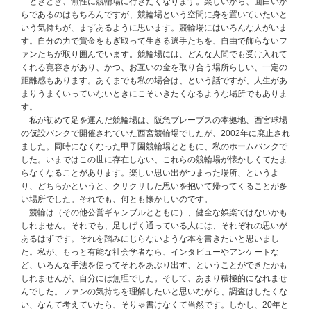
ときどき、無性に競輪場に行きたくなります。楽しいから、面白いか
らであるのはもちろんですが、競輪場という空間に身を置いていたいと
いう気持ちが、まずあるように思います。競輪場にはいろんな人がいま
す。自分の力で賞金をもぎ取って生きる選手たちを、自由で飾らないフ
ァンたちが取り囲んでいます。競輪場には、どんな人間でも受け入れて
くれる寛容さがあり、かつ、お互いの金を取り合う場所らしい、一定の
距離感もあります。あくまでも私の場合は、という話ですが、人生があ
まりうまくいっていないときにこそいきたくなるような場所でもありま
す。
私が初めて足を運んだ競輪場は、阪急ブレーブスの本拠地、西宮球場
の仮設バンクで開催されていた西宮競輪場でしたが、2002年に廃止され
ました。同時になくなった甲子園競輪場とともに、私のホームバンクで
した。いまではこの世に存在しない、これらの競輪場が懐かしくてたま
らなくなることがあります。楽しい思い出がつまった場所、というよ
り、どちらかというと、クサクサした思いを抱いて帰ってくることが多
い場所でした。それでも、何とも懐かしいのです。
競輪は（その他公営ギャンブルとともに）、健全な娯楽ではないかも
しれません。それでも、足しげく通っている人には、それぞれの思いが
あるはずです。それを踏みにじらないような本を書きたいと思いまし
た。私が、もっと有能な社会学者なら、インタビューやアンケートな
ど、いろんな手法を使ってそれをあぶり出す、ということができたかも
しれませんが、自分には無理でした。そして、あまり積極的になれませ
んでした。ファンの気持ちを理解したいと思いながら、調査はしたくな
い、なんて考えていたら、そりゃ書けなくて当然です。しかし、20年と