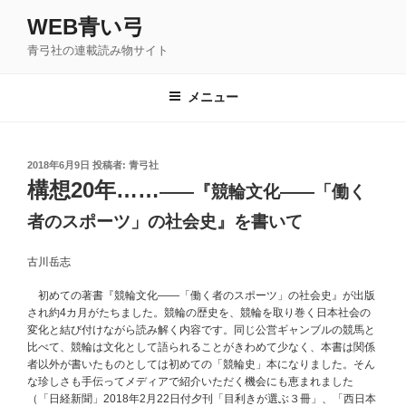
コ
WEB青い弓
ン
青弓社の連載読み物サイト
テ
ン
ツ
メニュー
へ
ス
キ
投
2018年6月9日
投稿者:
青弓社
稿
ッ
構想20年……
――『競輪文化――「働く
日:
プ
者のスポーツ」の社会史』を書いて
古川岳志
初めての著書『競輪文化――「働く者のスポーツ」の社会史』が出版
され約4カ月がたちました。競輪の歴史を、競輪を取り巻く日本社会の
変化と結び付けながら読み解く内容です。同じ公営ギャンブルの競馬と
比べて、競輪は文化として語られることがきわめて少なく、本書は関係
者以外が書いたものとしては初めての「競輪史」本になりました。そん
な珍しさも手伝ってメディアで紹介いただく機会にも恵まれました
（「日経新聞」2018年2月22日付夕刊「目利きが選ぶ３冊」、「西日本