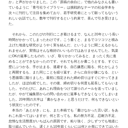
か」と声がかかりました。この「原稿の余白に」で他のみなさんも書い
ているように「青弓社ライブラリー」は挑戦的なテーマの社会学本を
次々に刊行して注目を集めており、若手研究者にとって願ってもないう
れしいお話でした。数年で刊行するという約束で、喜んで引き受けまし
た。
それから、このたびの刊行にこぎ着けるまで、なんと20年という長い
時間がかかってしまったわけです。こう書くと、まるでコツコツと積み
上げた地道な研究がようやく実を結んだ、というように聞こえるかもし
れませんが、実情はそんな格好のいいものではありませんでした。気楽
にOKの返事したものの、いざ、取りかかってみると、まったく先に進
めることができなかったのです。それでも何とか書こうとする、すぐに
壁にぶつかる、手が止まる、逃避する、自己嫌悪に陥る、何とかしよう
と再開するも、また同じことを繰り返す、さらに自分が嫌になる、とい
う悪循環に陥りました。最初に指定された締め切りはすぐにやってきま
したが、ほぼ白紙でした。その後、締め切りを何度も延長してもらいま
した。そのたびに、あれこれ理由をつけて謝りのメールを送っていまし
たが、やがて編集部からの問い合わせに返事もできなくなってしまいま
した。20年間の大半は「書かなきゃ」と思うだけで、何もできないとい
う状況だったのです。
本当の「あとがき」にも、また本稿でも「書けなかった言い訳」をあ
れこれ並べてはいますが、何と言っても、私の努力不足、忍耐力不足、
怠惰な生活態度がいちばんの原因です。粘り強く、少しずつでも地道に
取り組んでいたら、遅くとも10年前くらいには何とか形にできてはいた