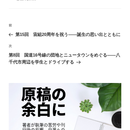
テ
ゴ
リ
ー
投
前
前
稿
の
第15回 宙組20周年を祝う――誕生の思い出とともに
投
ナ
稿
次
次
ビ
の
ゲ
第8回 国道16号線の団地とニュータウンをめぐる――八
投
千代市周辺を学生とドライブする
稿
ー
シ
ョ
ン