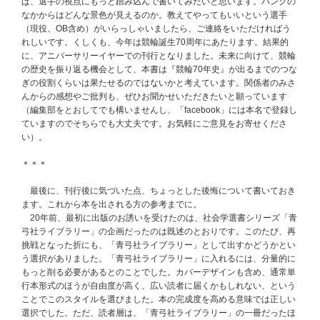
ば、選手の視点にもっと踏み込んで書いてみたいと思います。バンクの
なかからはどんな景色が見えるのか。教えてやってもいいという選手
（現役、OB含め）がいらっしゃいましたら、ご連絡をいただければう
れしいです。くしくも、今年は競輪誕生70周年にあたります。結果的
に、アニバーサリーイヤーでの刊行となりました。未来に向けて、競輪
の歴史を振り返る機会として、本書は『競輪70年史』が出るまでのつな
ぎの役割くらいは果たせるのではないかと考えています。関係者のみさ
んからの感想やご批判も、ぜひお聞かせいただきたいと願っています
（編集部をとおしてでも構いませんし、「facebook」には本名で登録し
ていますのでそちらでも大丈夫です。お気軽にご意見をお寄せくださ
い）。
＊＊＊
最後に、刊行後に気づいた点、ちょっとした後悔について書いておき
ます。これから本を出される方の参考までに。
20年前、最初に出版のお誘いを受けたのは、社会学選書シリーズ「青
弓社ライブラリー」の企画だったのは既述のとおりです。このたび、再
挑戦となった折にも、「青弓社ライブラリー」として出すかどうかとい
う選択がありました。「青弓社ライブラリー」に入れるには、分量的に
もっと削る必要があるとのことでした。カバーデザインも含め、通常単
行本形式のほうが自由度が高く、広い読者に届くかもしれない、という
ことでこのスタイルを選びました。本の完成度を高める意味では正しい
選択でした。ただ、読者層は、「青弓社ライブラリー」の一冊だったほ