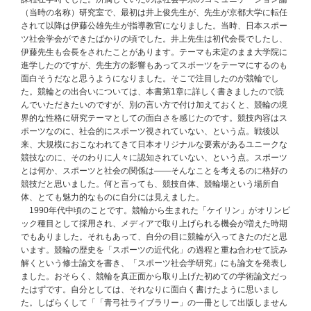
（当時の名称）研究室で、最初は井上俊先生が、先生が京都大学に転任
されて以降は伊藤公雄先生が指導教官になりました。当時、日本スポー
ツ社会学会ができたばかりの頃でした。井上先生は初代会長でしたし、
伊藤先生も会長をされたことがあります。テーマも未定のまま大学院に
進学したのですが、先生方の影響もあってスポーツをテーマにするのも
面白そうだなと思うようになりました。そこで注目したのが競輪でし
た。競輪との出合いについては、本書第1章に詳しく書きましたので読
んでいただきたいのですが、別の言い方で付け加えておくと、競輪の境
界的な性格に研究テーマとしての面白さを感じたのです。競技内容はス
ポーツなのに、社会的にスポーツ視されていない、という点。戦後以
来、大規模におこなわれてきて日本オリジナルな要素があるユニークな
競技なのに、そのわりに人々に認知されていない、という点。スポーツ
とは何か、スポーツと社会の関係は――そんなことを考えるのに格好の
競技だと思いました。何と言っても、競技自体、競輪場という場所自
体、とても魅力的なものに自分には見えました。
1990年代中頃のことです。競輪から生まれた「ケイリン」がオリンピ
ック種目として採用され、メディアで取り上げられる機会が増えた時期
でもありました。それもあって、自分の目に競輪が入ってきたのだと思
います。競輪の歴史を「スポーツの近代化」の過程と重ね合わせて読み
解くという修士論文を書き、「スポーツ社会学研究」にも論文を発表し
ました。おそらく、競輪を真正面から取り上げた初めての学術論文だっ
たはずです。自分としては、それなりに面白く書けたように思いまし
た。しばらくして「「青弓社ライブラリー」の一冊として出版しません