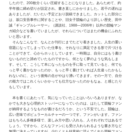
したので、200枚分くらい圧縮することになりました。あらためて、約
半年後に締め切りが設定され、書き直しにかかりました。若干の遅れは
ありましたが、だいたい予定どおり脱稿できました。カットした部分に
は、坂口安吾事件に関することや、旧女子競輪のより詳しい歴史、田中
誠『ギャンブルレーサー』（講談社、1988―2006年）以外の競輪マン
ガ紹介などを書いていましたが、それらについてはまたの機会にふれた
いと思います。
そんなこんなで、なんとか刊行にまでたどり着きました。人生の重い
宿題になってしまっていた仕事を、それなりに満足できる形で片づける
ことができて、心からホッとしています。一時期は、自分にはもう書け
ないものだと諦めていたものですから、何となく夢のような気もしま
す。そして、こうして本になったものを手に取って見ていると、何でも
っと早く書かなかったのか、もっと早く書けていれば人生違ったかもし
れないのに、という後悔の念がやはり湧いてきます。その一方で、自分
の能力ではこれくらいかかっても仕方なかったのかもなぁ、と感じたり
もしています。
本を書くにあたって、気になっていたことはいろいろありますが、な
かでも大きな心理的ストッパーになっていたのは、はたして競輪ファン
が納得するようなものが書けるだろうか、という不安でした。競輪は、
広い意味でポピュラーカルチャーの一つです。ファンがいます。ファン
はもちろん多種多様で、楽しみ方や思い入れも、人それぞれではあるで
しょう。ですから、どんなファンにも受け入れられるような書き方など
無理に決まっていますが、少なくとも好意的に読んでくれた競輪ファン