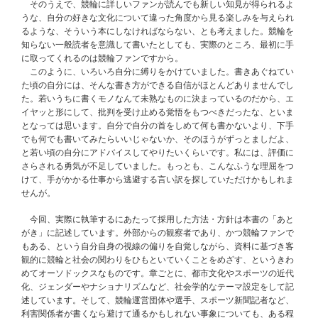
そのうえで、競輪に詳しいファンが読んでも新しい知見が得られるよ
うな、自分の好きな文化について違った角度から見る楽しみを与えられ
るような、そういう本にしなければならない、とも考えました。競輪を
知らない一般読者を意識して書いたとしても、実際のところ、最初に手
に取ってくれるのは競輪ファンですから。
このように、いろいろ自分に縛りをかけていました。書きあぐねてい
た頃の自分には、そんな書き方ができる自信がほとんどありませんでし
た。若いうちに書くモノなんて未熟なものに決まっているのだから、エ
イヤッと形にして、批判を受け止める覚悟をもつべきだったな、といま
となっては思います。自分で自分の首をしめて何も書かないより、下手
でも何でも書いてみたらいいじゃないか、そのほうがずっとましだよ、
と若い頃の自分にアドバイスしてやりたいくらいです。私には、評価に
さらされる勇気が不足していました。もっとも、こんなふうな理屈をつ
けて、手がかかる仕事から逃避する言い訳を探していただけかもしれま
せんが。
今回、実際に執筆するにあたって採用した方法・方針は本書の「あと
がき」に記述しています。外部からの観察者であり、かつ競輪ファンで
もある、という自分自身の視線の偏りを自覚しながら、資料に基づき客
観的に競輪と社会の関わりをひもといていくことをめざす、というきわ
めてオーソドックスなものです。章ごとに、都市文化やスポーツの近代
化、ジェンダーやナショナリズムなど、社会学的なテーマ設定をして記
述しています。そして、競輪運営団体や選手、スポーツ新聞記者など、
利害関係者が書くなら避けて通るかもしれない事象についても、ある程