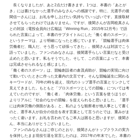
長くなりましたが、あと2点だけ書きます。1つは、本書の「あとが
き」には書けなかった選手のみなさんへの感謝です。特に、元選手の後
閑信一さんには、お礼を申し上げたい気持ちでいっぱいです。直接取材
させてもらったわけではありません。ですが、後閑さんが吉岡稔真さん
との対談（電投会員向け広報誌「Winning Run」2015年12月号）で語
られた言葉によって、本書のサブタイトルにした「働く者のスポーツ」
というテーマは、より明確になったと感じています。「競輪選手は肉体
労働者だ、職人だ、そう思って頑張ってきた」。後閑さんは対談でこう
語っていました。ファンのみなさんは、後閑選手らしい言葉だなと受け
止めたと思います。私もそうでした。そして、この言葉によって、本書
は完成させられるなと感じました。
「働く者のスポーツ」は、競輪創設者の倉茂貞助が、競輪の実現に向け
て動いていたときに作った文書内の文言です。そんな競輪誕生に関わる
キーワードが、70年の時を超え、現代のトップ選手の言葉とリンクして
見えてきました。もともと「プロスポーツとしての競輪」については考
えていたのですが、「働く者」「肉体労働」という言葉を使うほうが、
よりリアルに「社会のなかの競輪」を捉えられると思いました。「選手
には肉体労働の側面がある」と、私のような観察者が他人事として書く
のと、選手本人が自分の信念を表す言葉として言うのとでは、重みがま
ったく違います。お礼を言われてもご本人は困ると思いますが、後閑さ
ん、本当にありがとうございました。
ファンのみなさんはご存じのとおり、後閑さんがトップクラスの実力
を保持したまま現役引退を宣言したのは、2017年の年末でした。本書の