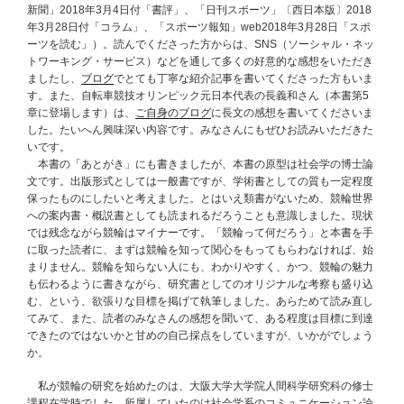
新聞」2018年3月4日付「書評」、「日刊スポーツ」〔西日本版〕2018
年3月28日付「コラム」、「スポーツ報知」web2018年3月28日「スポ
ーツを読む」）。読んでくださった方からは、SNS（ソーシャル・ネッ
トワーキング・サービス）などを通して多くの好意的な感想をいただき
ましたし、
ブログ
でとても丁寧な紹介記事を書いてくださった方もいま
す。また、自転車競技オリンピック元日本代表の長義和さん（本書第5
章に登場します）は、
ご自身のブログ
に長文の感想を書いてくださいま
した。たいへん興味深い内容です。みなさんにもぜひお読みいただきた
いです。
本書の「あとがき」にも書きましたが、本書の原型は社会学の博士論
文です。出版形式としては一般書ですが、学術書としての質も一定程度
保ったものにしたいと考えました。とはいえ類書がないため、競輪世界
への案内書・概説書としても読まれるだろうことも意識しました。現状
では残念ながら競輪はマイナーです。「競輪って何だろう」と本書を手
に取った読者に、まずは競輪を知って関心をもってもらわなければ、始
まりません。競輪を知らない人にも、わかりやすく、かつ、競輪の魅力
も伝わるように書きながら、研究書としてのオリジナルな考察も盛り込
む、という、欲張りな目標を掲げて執筆しました。あらためて読み直し
てみて、また、読者のみなさんの感想を聞いて、ある程度は目標に到達
できたのではないかと甘めの自己採点をしていますが、いかがでしょう
か。
私が競輪の研究を始めたのは、大阪大学大学院人間科学研究科の修士
課程在学時でした。所属していたのは社会学系のコミュニケーション論