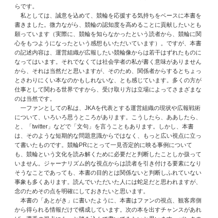
らです。
私としては、誠意を込めて、競輪を応援する気持ちをベースに本書を
書きました。微力ながら、競輪の認知度を高めることに貢献したいとも
願っています（実際に、競輪を知らなかったという読者から、競輪に関
心をもつようになったという感想もいただいています）。ですが、本書
の記述内容は、運営組織が広報したい競輪像からは若干はずれたものに
なってはいます。それでなくては社会学者の私が書く意味がありません
から、それは当然だと思いますが、そのため、関係者からするとちょっ
とさわりにくい本なのかもしれないな、とも感じています。多くの方が
仕事として関わる世界ですから、受け取り方は立場によってさまざまな
のは当然です。
一ファンとしての私は、JKAを代表とする運営組織の現状や広報戦術
について、いろいろ思うところがあります。こうしたら、ああしたら、
と、「twitter」などで「文句」を言うこともあります。しかし、本書
は、そのような短期的な問題意識からではなく、もっと広い視点に立っ
て書いたものです。競輪PRにとって一見否定的に映る事例について
も、競輪という文化を読み解くために必要だと判断したことしか扱って
いません。ジャーナリズム的な視点からは読者を引き付ける要素になり
そうなことであっても、本書の目的とは関係ないと判断しふれていない
事象も多くあります。読んでいただいた人には蛇足だと思われますが、
念のためその点を明確にしておきたいと思います。
本書の「あとがき」に書いたように、本書はファンの視点、観客席側
から得られる情報だけで構成しています。次の本を出すチャンスがあれ