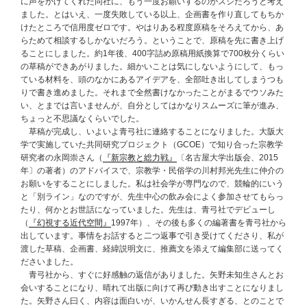
に声をかけてくれた同社に、もう一度お願いするのがスジだろうと考え
ました。とはいえ、一度失敗している以上、企画書を作り直してもちか
けたところで信用度ゼロです。やはりある程度原稿をそろえてから、あ
らためて相談するしかないだろう。ということで、原稿を先に書き上げ
ることにしました。約1年後、400字詰め原稿用紙換算で700枚分くらい
の草稿ができあがりました。細かいことは気にしないようにして、もっ
ている材料を、頭のなかにあるアイデアを、全部吐き出してしまうつも
りで書き進めました。それまで全然書けなかったことがまるでウソみた
い、とまでは言いませんが、自分としてはかなりスムーズに筆が進み、
ちょっと不思議なくらいでした。
草稿が完成し、いよいよ青弓社に連絡することになりました。大阪大
学で実施していた共同研究プロジェクト（GCOE）で知り合った宗教学
研究者の永岡崇さん（
『新宗教と総力戦』
〔名古屋大学出版会、2015
年〕の著者）のアドバイスで、宗教学・民俗学の川村邦光先生に仲介の
お願いをすることにしました。私は社会学が専門なので、競輪的にいう
と「別ライン」なのですが、先生中心の飲み会によく参加させてもらっ
たり、何かとお世話になっていました。先生は、青弓社でデビューし
（
『幻視する近代空間』
1997年）、その後も多くの編著書を青弓社から
出しています。事情をお話すると二つ返事で引き受けてくださり、私が
渡した草稿、企画書、経緯説明文に、推薦文を添えて編集部に送ってく
ださいました。
青弓社から、すぐに好感触の返信がありました。矢野未知生さんとお
会いすることになり、晴れて出版に向けて再び動き出すことになりまし
た。矢野さん曰く、内容は面白いが、いかんせん長すぎる、とのことで