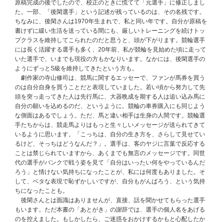
原稿完成の後でしたので、校正のときに慌てて「元選手」に修正しまし
た。一部、「後閑選手」という記述が残っているのは、その名残です。
ちなみに、後閑さんは1970年生まれで、私と同い年です。自分が原稿を
書けずに緩い生活を送っている間にも、厳しいトレーニングを続けトッ
プクラスを維持してこられたのだと思うと、頭が下がります。競輪選手
には長く活躍する選手も多く、20年前、私が競輪を見始めた頃に走って
いた選手で、いまでも現役の方もかなりいます。なかには、後閑選手の
ようにずっとS級を維持してきたという方も。
劇作家の寺山修司は、競馬に関するエッセーで、ファンが馬券を買う
のは自分自身を買うことだと表現していました。若い頃から努力して先
頭を突っ走ってきた人は先行馬に、大器晩成を期する人は追い込み馬に
自分の願いを込めるのだ、というように。競輪の車券購入にも同じよう
な側面はあるでしょう。ただ、馬と違い相手は生身の人間です。競輪選
手たちからは、競走馬よりはもっと生々しいメッセージが送られてきて
いるように思います。「こっちは、自分の生き方を、さらして見せてい
るけど、そっちはどうなんだ？」。選手は、客のヤジに言葉で反応する
ことは禁じられていますから、あくまでも無言のメッセージです。同世
代の選手がバンクで戦う姿を見て「自分はいったい何をやっているんだ
ろう」と情けない気持ちになったことが、私には何度もありました。そ
して、ベタな表現で恥ずかしいですが、自分もがんばろう、という気持
ちになったことも。
後閑さんとは面識はありませんが、直接、話を聞かせてもらった選手
もいます。ただ本書の「あとがき」の謝辞では、選手の個人名をあげる
のを控えました。もしかしたら、ご迷惑をおかけするかもと心配したか