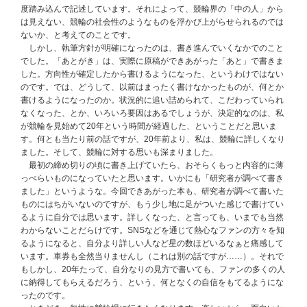
度踏み込んで記述しています。それによって、競輪界の「中の人」から
は見えない、競輪の社会性のようなものを浮かび上がらせられるのでは
ないか、と考えてのことです。
しかし、執筆方針が明確になったのは、書き進んでいくなかでのこと
でした。「あとがき」は、実際に原稿ができあがった「あと」で書きま
した。方向性が確定したから書けるようになった、というわけではない
のです。では、どうして、以前はまったく書けなかったものが、何とか
書けるようになったのか。状況的に追い詰められて、こだわっていられ
なくなった、とか、いろいろ要因はあるでしょうが、決定的なのは、私
が競輪を見始めて20年という時間が経過した、ということだと思いま
す。何とも当たり前の話ですが、20年前より、私は、競輪に詳しくなり
ました。そして、競輪に対する思いも深まりました。
最初の締め切りの頃に書き上げていたら、おそらくもっと内容的に薄
っぺらいものになっていたと思います。いかにも「研究者が調べて書き
ました」というような。今回できあがった本も、研究者が調べて書いた
ものにはちがいないのですが、もう少し地に足がついた感じで書けてい
るように自分では思います。詳しくなった、と言っても、いまでも当然
わからないことだらけです。SNSなどを通じて熱心なファンの方々を知
るようになると、自分より詳しい人など星の数ほどいるなぁと痛感して
います。車券も全然当りませんし（これは別の話ですが……）。それで
もしかし、20年たって、自分なりの見方で書いても、ファンの多くの人
に納得してもらえるだろう、という、何となくの自信をもてるようにな
ったのです。