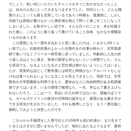
でしょう。若い頃にいただいたチャンスをすぐに生かせなかったこと
は、自分の人生にとって大きなつまずきでした。30代という、どんな職
業の人にとっても最も充実しているであろう時期を、逃避的に、しかし
内面では原稿が書けなかった挫折感を抱えて悶々と過ごすことになって
しまいました。お恥ずかしい話です。そんな日々のことを、本が出版さ
れた後に、このように振り返って書けていること自体、なかなか感慨深
いものがあります。
この課題にもう一度向き合おうと思い直したのは、いまから3年くら
い前でした。比較的待遇がよかった任期付きの仕事が終わり、非常勤講
師で食いつなぐフリーター研究者に戻っていました。年齢的に人生の折
り返し点はとうに過ぎ、将来の展望も何もないという状態でした。そん
な状況でも、なるようになるさと悲壮感は抱かないようにしてはいまし
たが、現実的な話として数年後には研究と関係がないアルバイトもしな
ければ食べられないようになることが見えてきました。現状では、非常
勤先の大学図書館を利用できたり、夏休みなどに自由時間がある程度確
保できてはいます。いまの環境で無理なら、一生、本なんて書き上げら
れないだろう。ここは一つ、気合いの入れ時ではないか。競輪のほうで
も、ガールズケイリンの復活や日韓戦の誕生など、展望がある書き方が
できる状況が生まれていました。それも後押しとなり、もう一度出版に
挑戦してみようと決意したのです。
こちらから不義理をした青弓社との10何年も前の約束が、まだ生きて
いるとはさすがに思いませんでしたが、他社にあたるよりもまず、最初