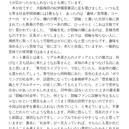
うが広がったかもしれないなとも感じています。
本が出てすぐ、大阪梅田の紀伊國屋書店に足を運びました。いつも立
ち寄る社会学関係棚には1冊もなく、あったのは「趣味／実用書」コー
ナーの「ギャンブル」棚の片隅でした。「競輪」と書いた仕切り板に挟
まれていた数冊の予想ハウツー本の間に、ひっそりと（これは主観です
が）置かれていました。『競輪文化』が競輪の棚にあるのは、至極当然
なのですが、正直ガッカリしました。これでは、競輪を知らない人に、
偶然手に取ってもらう可能性はゼロに近いなと思ったからです。趣味を
深めるという意味では「役に立つ」本だと自負していますが、一般的な
意味での実用書ではありませんし。
ネット書店とは違う、リアル本屋さんのメディアとしての魅力は、何
げなく立ち読みに来たようなお客さんと、未知の本とをつなげる点にあ
ると思います。「青弓社ライブラリー」で出していたら、社会学の棚に
も置かれたでしょう。青弓社から同時期に出た、笹生心太さんの『ボウ
リングの社会学』や、話題作になっている倉橋耕平さんの『歴史修正主
義とサブカルチャー』の近くに置いてもらえていたら、どこかで意外な
出合いがあったかもしれません。20年前に話をいただいたときの書名案
は『競輪の社会学』でした。何となく、競輪ファンに誤解を与えるんじ
ゃないかという懸念もあって（うまく理由が説明できないのですが）、
今回は社会学を書名に入れない方向でいこう、と考えていました。不要
なこだわりだったような気もします。内容に照らして、現在のタイトル
と副題は、適切なものですし、シンプルでわかりやすくなったと思って
いますが、書名に「社会学」が一言入っていれば、そちらにも置かれた
だろうことを考えると、ちょっともったいない選択だったかもしれませ