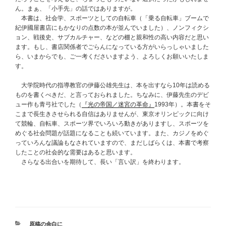
ん。まぁ、「小手先」の話ではありますが。
本書は、社会学、スポーツとしての自転車（「乗る自転車」ブームで
紀伊國屋書店にもかなりの点数の本が並んでいました）、ノンフィクシ
ョン、戦後史、サブカルチャー、などの棚と親和性の高い内容だと思い
ます。もし、書店関係者でごらんになっている方がいらっしゃいました
ら、いまからでも、ご一考くださいますよう、よろしくお願いいたしま
す。
大学院時代の指導教官の伊藤公雄先生は、本を出すなら10年は読める
ものを書くべきだ、と言っておられました。ちなみに、伊藤先生のデビ
ュー作も青弓社でした（
『光の帝国／迷宮の革命』
1993年）。本書をそ
こまで長生きさせられる自信はありませんが、東京オリンピックに向け
て競輪、自転車、スポーツ界でいろいろ動きがありますし、スポーツを
めぐる社会問題が話題になることも続いています。また、カジノをめぐ
っていろんな議論もなされていますので、まだしばらくは、本書で考察
したことの社会的な需要はあると思います。
さらなる出合いを期待して、長い「言い訳」を終わります。
カ
原稿の余白に