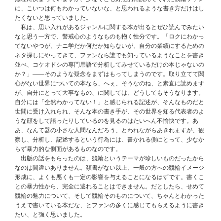
に、こいつは何もわかっていないな、と思われるような書き方だけはし
たくないと思っていました。
私は、思い入れがあるジャンルに関する本が出るとぜひ読んでみたい
なと思う一方で、警戒心のようなものも抱く性分です。「ロクにわかっ
てないやつが、ナニ学だか何だか知らないが、自分の業績にするための
ネタ探しにやってきて、ファンなら誰でも知っているようなことを書き
並べ、コケオドシの専門用語で分析してみせているだけの本じゃないの
か？」――そのような疑念をまずはもってしまうのです。取り立てて関
心がない世界についての本なら、へぇ、そうなのね、と素直に読めます
が、自分にとって大事なもの、に関しては、どうしてもそうなります。
自分には「全然わかってない！」と感じられる記述が、そんなものだと
世間に受け入れられ、そんな本の書き手が、その世界を知る代表者のよ
うな顔をして語ったりしているのを見るのはたいへん不愉快です。あ
あ、なんて器の小さな人間なんだろう、とわれながらあきれますが、観
察し、分析し、記述するという行為には、書かれる側にとって、少なか
らず暴力的な側面があるものなのです。
出版の話をもらったのは、競輪というテーマが珍しいものだったから
なのは間違いありません。類書がない以上、一般の方への競輪イメージ
形成に、よくも悪くも一定の影響を与えることになるはずです。書くこ
との暴力性から、完全に逃れることはできません。だとしたら、せめて
競輪の魅力について、そして競輪そのものについて、ちゃんとわかった
うえで書いている本だな、とファンの多くに感じてもらえるように書き
たい、と強く思いました。