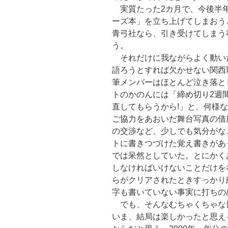
実質たった2カ月で、今後半年
ーズ本」を立ち上げてしまおう
青弓社なら、引き受けてしまう
う。
それだけに我ながらよく動い
語ろうとすれば欠かせない関西
筆メンバーはほとんど泣き落と
トのかのんには「締め切り2週
直してもらうから!」と、何様
ご協力をあおいだ舞台写真の借
の交渉など、少しでも気分がな
トに書きつづけた覚え書きがあ
では呆然としていた。とにかく
しなければいけないことだけを
らがクリアされたときすっかり
字も書いていない事実に打ちの
でも、そんなむちゃくちゃな
いま、結局は楽しかったと思え