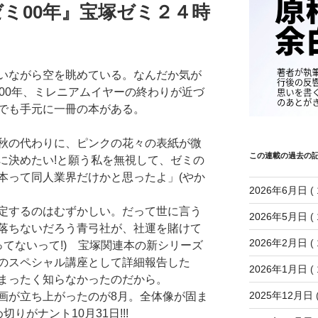
ミ00年』宝塚ゼミ２４時
いながら空を眺めている。なんだか気が
00年、ミレニアムイヤーの終わりが近づ
でも手元に一冊の本がある。
秋の代わりに、ピンクの花々の表紙が微
この連載の過去の
に決めたい!と願う私を無視して、ゼミの
本って同人業界だけかと思ったよ」(やか
2026年6月日
( 
定するのはむずかしい。だって世に言う
2026年5月日
( 
落ちないだろう青弓社が、社運を賭けて
2026年2月日
( 
ってないって!) 宝塚関連本の新シリーズ
のスペシャル講座として詳細報告した
2026年1月日
( 
まったく知らなかったのだから。
2025年12月日
(
が立ち上がったのが8月。全体像が固ま
りがナント10月31日!!!