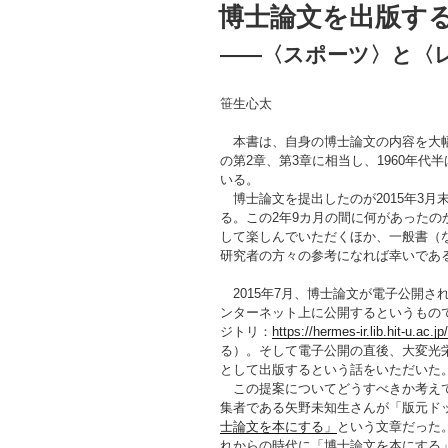
稿
博士論文を出版す
日:
――〈スポーツ〉と〈
笹生心太
本書は、自身の博士論文の内容を大幅
の第2章、第3章に相当し、1960年代
いる。
博士論文を提出したのが2015年3月
る。この2年9カ月の間に何があった
して楽しんでいただくほか、一般書（
研究者の方々の参考になれば幸いであ
2015年7月、博士論文が電子公開さ
ンターネット上に公開するというもの
ジトリ：
https://hermes-ir.lib.hit-u.ac.
る）。そして電子公開の直後、大変光
として出版するという話をいただいた
この提案についてどうすべきか考えて
集者である矢野未知生さんが「版元ド
士論文を本にする」
という文章だった
れからの時代に「博士論文を本にする