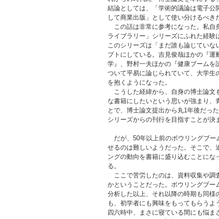
結論としては、「学術的議論は電子公
して商業出版」として使い分けるべき
この話は非常に参考になった。私自身
ライブラリー」シリーズにふれた経験
このシリーズは「まだ誰も論じていな
プトにしている。吉見俊哉ほかの『運
学』、野村一夫ほかの『健康ブームを
ついて平易に論じられていて、大学生
を抱くようになった。
こうした経緯から、自身の博士論文も
な書籍にしたいという思いが強まり、青
とで、博士論文提出から丸1年後だっ
シリーズからの刊行を目指すことが決
だが、50年以上前のボウリングブー
せるのは難しいようだった。そこで、
ングの動向を書籍に盛り込むことにな
る。
ここで苦労したのは、資料収集や調査
かということだった。ボウリングブー
分析した以上、それ以降の時期も同様
も、初学者にも興味をもってもらうよ
四六時中、まさに寝ている間にも悩ま