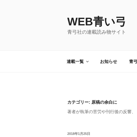
コ
ン
WEB青い弓
テ
ン
青弓社の連載読み物サイト
ツ
へ
ス
キ
連載一覧
お知らせ
青
ッ
プ
カテゴリー: 原稿の余白に
著者が執筆の苦労や刊行後の反響、
投
2018年1月25日