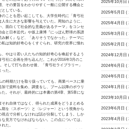
2025年10月日
(
開、その要旨をわかりやすく一般に公開する機会と
だとしている。
2025年5月日
( 
のことを思い起こしても、大学生時代に「青弓社
は人生に大きな影響を与えていた。周知のように、
2025年4月日
( 
い、面白くて社会的な意義があるテーマ」をコンセ
動会と日本近代』や坂上康博『にっぽん野球の系譜
2025年3月日
( 
読み解く』など、「ありそうでなかった」テーマに
の私は知的好奇心をくすぐられ、研究の世界に憧れ
2025年2月日
( 
、やはり若い人たちの知的好奇心を喚起するよう
2024年12月日
(
弓社に企画を持ち込んだ。これが2016年3月のこ
た。そして打ち合わせ後、「青弓社ライブラリー」
2024年6月日
( 
まった。
2024年5月日
( 
ムの時期だけを取り扱っていても、商業ベースに乗
2024年1月日
( 
追加で資料を集め、調査をし、ブーム以降のボウリ
った。それが、最終的には本書の第4章、第5章にな
2023年10月日
(
それ自体ではなく、得られた成果をどうまとめる
2023年6月日
( 
ム期を〈スポーツ〉と〈レジャー〉という視角から
の視点で分析しなければ話が分裂してしまう。しか
2023年4月日
( 
うな見方でなければならない。この点については、
された。