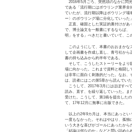
2016年5月ごろ、突然頭のなかに閃
である「流行期にはボウリング業界全
ていたが、流行期以降はボウリング場
ー〉のボウリング場に分化していった
正直、確固とした実証的裏付けがあっ
で、博士論文を一般書にするならば、
明」をする」べきだと書いていて、こ
このようにして、本書のおおまかなス
して企画書を作成し直し、青弓社から正
書の持ち込みから約半年である。
そして、こうしたストーリーをより臨
場に向かった。これまで資料と格闘し
は非常に面白く刺激的だった。なお、
は、読者にはこの第5章から読んでい
こうして、2017年3月にはほぼすべ
読み、直す、を繰り返していった。ま
受けた。こうして、第1稿を提出したの
て、17年12月に無事に出版できた。
以上の2年9カ月は、本当にあっとい
一度もなかった。それはやはり、孤独
いう大きな喜びがゴールにあったから
「結論は何なのか」などと問い詰めら