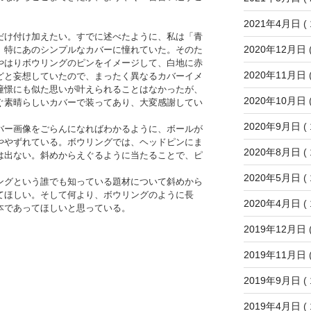
2021年4月日
( 
だけ付け加えたい。すでに述べたように、私は「青
2020年12月日
(
、特にあのシンプルなカバーに憧れていた。そのた
やはりボウリングのピンをイメージして、白地に赤
2020年11月日
(
どと妄想していたので、まったく異なるカバーイメ
憧憬にも似た思いが叶えられることはなかったが、
2020年10月日
(
ぐ素晴らしいカバーで装ってあり、大変感謝してい
2020年9月日
( 
ー画像をごらんになればわかるように、ボールが
ややずれている。ボウリングでは、ヘッドピンにま
2020年8月日
( 
は出ない。斜めからえぐるように当たることで、ピ
2020年5月日
( 
グという誰でも知っている題材について斜めから
てほしい。そして何より、ボウリングのように長
2020年4月日
( 
本であってほしいと思っている。
2019年12月日
(
2019年11月日
(
2019年9月日
( 
2019年4月日
( 