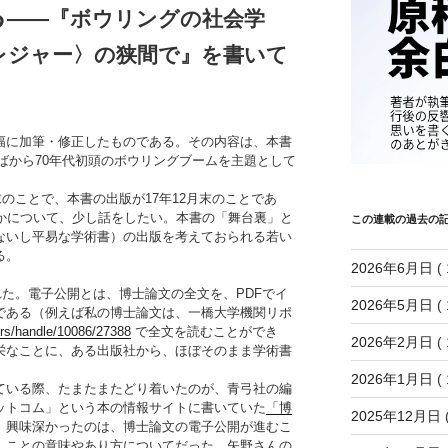
る
――『ボウリングの社会学
レジャー〉の狭間で』を書いて
に加筆・修正したものである。その内容は、本書
半ばから70年代初頭のボウリングブームを主題として
末のことで、本書の出版が17年12月末のことであ
のかについて、少し話をしたい。本書の「舞台裏」と
この連載の過去の
ないし平易な学術書）の出版を考えておられる若い
る。
2026年6月日
( 
れた。電子公開とは、博士論文の全文を、PDFでイ
2026年5月日
( 
である（例えば私の博士論文は、一橋大学機関リポ
jp/rs/handle/10086/27388
で全文を読むことができ
2026年2月日
( 
栄なことに、ある出版社から、ほぼそのまま学術書
。
2026年1月日
( 
いる際、たまたまたどり着いたのが、青弓社の編
ットコム」という本の情報サイトに書いていた
「博
2025年12月日
(
。興味深かったのは、博士論文の電子公開が進むこ
」ことの意味やあり方についてだった。矢野さんの