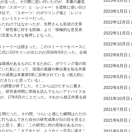
2023年3月日
( 
光が走った。その際に思い付いたのが、本書の趣旨
体が〈スポーツ〉と〈レジャー〉を柔軟に使い分け
2023年1月日
( 
単位で、〈スポーツ〉のボウリング場と〈レジャ
」というストーリーだった。
2022年12月日
(
たわけではなかったが、矢野さんも前述の文章
「「研究者に対する防御」より「積極的な意見表
2022年11月日
(
の言葉も大きな後押しとなった。
2022年10月日
(
トーリーは固まった。このストーリーをベースに
式にGOサインが出たのが2016年9月だった。企画
2022年8月日
( 
場感があるものにするために、ボウリング場の現
2022年6月日
( 
ていた私にとって、現場の葛藤や舞台裏を知る作業
その成果は本書第5章に反映されている（個人的に
2022年5月日
( 
ただきたいと思っている）。
ての調査が終了した。そこからはひたすらに書き、
2022年4月日
( 
た、研究者仲間に草稿を読んでもらいアドバイスを
が、17年8月のことだった。それから校正作業を経
2021年10月日
(
2021年7月日
( 
う間だった。その間、つらいと感じた瞬間はただの
に打ち込んできた自分の研究成果が日の目を見ると
2021年6月日
( 
だと思う。妻に「この研究に何の意味があるのか」
れながらここまできたが、ようやく一言言い返すこ
2021年5月日
( 