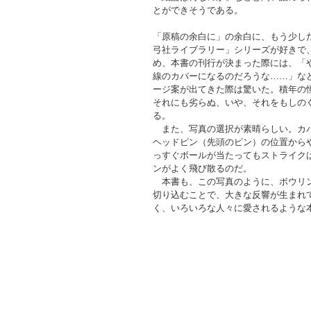
とができそうである。
「原稿の余白に」の余白に、もう少し
弓社ライブラリー」シリーズが好きで
め、本書の刊行が決まった際には、「
線のカバーになるのだろうな……」な
ージ案が出てきた際は驚いた。積年の
それにも劣らぬ、いや、それをもしの
る。
また、写真の選択が素晴らしい。カバ
ヘッドピン（先頭のピン）の位置から
っすぐボールが当たってもストライク
ンがよく飛び散るのだ。
本書も、この写真のように、ボウリン
切り込むことで、大きな反響が生まれ
く、いろいろな人々に愛されるような