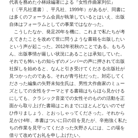
代表を務めた小林緑編著による『女性作曲家列伝』
（〔平凡社選書〕、平凡社、1999年）があるが、同書に
は多くのフォーラム会員が執筆しているとはいえ、出版
自体はフォーラムとしての事業ではなかった。
こうしたなか、発足20年を機に、これまで私たちが考
えてきたことを改めて世に問うような書籍を出版したい
という声が起こった。2012年初秋のことである。もちろ
ん、出版事情が厳しい状況にあることは承知していた。
それでも怖いもの知らずのメンバーの声に押されて出版
社探しを始めると、なんと引き受けてくださる出版社が
見つかったのである。それが青弓社だった。対応してく
ださった編集の矢野未知生氏は、男性大作曲家のミュー
ズとしての女性をテーマとする書籍はちらほら見かける
にしても、クラシック音楽での女性そのものの活動を正
面から取り上げた書籍はこれまでにほとんどないのでぜ
ひ作りましょう、とおっしゃってくださった。それから
足かけ4年、本書はついに日の目を見たが、辛抱強く私た
ちの作業を見守ってくださった矢野さんには、この場を
借りて改めてお礼を申し上げたい。