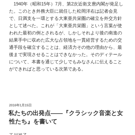
1940年（昭和15年）7月、第2次近衛文麿内閣が発足し
た。このとき外務大臣に就任した松岡洋右は記者会見
で、日満支を一環とする大東亜共栄圏の確立を外交方針
として述べた。これが「大東亜共栄圏」という言葉が使
われた最初の例とされるが、しかしそれより後の南進の
結果手中に収めた広大な占領地を一貫経営するための交
通手段を確立することは、経済力その他の理由から、最
後まで実現させることはできなかった。そのディテール
について、本書を通じて少しでもみなさんに伝えること
ができればと思っている次第である。
投
2016年1月15日
稿
私たちの出発点――『クラシック音楽と女
日:
性たち』を書いて