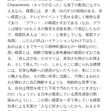
Characteristic（キャラの立った）な装丁の配色になぞら
えるなら、楳図には、赤・黒・白の3つの様相がある。赤
い楳図とは、テレビやイベントで見せる楽しく愉快な姿
であり、「グワシ！」の楳図かずおである（なお、グワ
シは物をつかむときの擬音を旧仮名遣いで表記したもの
で、楳図氏本人は「ガシ！」と発音している。楳図マメ
知識）。ふだんの氏はハイテンションなわけではなく、
あれはあくまでサービス精神旺盛ゆえの一様相なのだ。
黒い楳図とは、残酷で陰惨な猟奇趣味の楳図かずおであ
る。『赤んぼ少女』のタマミは、差別され怖がられ憎ま
れ、そして死んでいった。しかしそこに感じられる憐憫
には、甘美な陶酔への誘惑がないだろうか。美にこだわ
り醜さを恐れ、その間に停滞し沈殿し、汚辱にまみれた
わが憐れさに自己陶酔するような、倒錯的な世界であ
る。自分は理想を捨てた下劣で汚れたケモノにすぎない
のだ（ちょうどいま日本が罹患している悪性感冒の闇・
病みのように）。この黒い楳図を一言で表している楳図
自身による言葉が「人など好きになったから、おまえ今