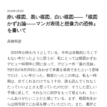
投
2016年1月6日
稿
赤い楳図、黒い楳図、白い楳図――『楳図
日:
かずお論――マンガ表現と想像力の恐怖』
を書いて
高橋明彦
2015年が終わろうとしている。今年は全般的にろくで
もない年だったように思うが、私にとっては楳図かずお
デビュー60周年に間に合って、デビュー作『森の兄妹』
刊行日の6月25日に合わせて本書を発表できたという意味
でだけ、いい年だった。難産だったこの本は、私も一時
期は、出てくれるだけでもう十分、誰も読んでくれなく
たっていいよとさえ思っていたのだが、そうした悲しい
予感に反して、それなりに好評をもって迎えられ、たい
へんありがたいことだと感じている。まず、楳図先生か
らは拙宅宛てにお花を贈っていただいた。また、書評と