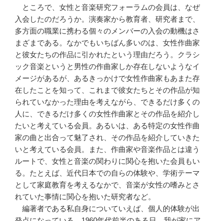
ところで、女性と音楽研究フォーラムの会員は、なぜ
入会したのだろうか。演奏家から教育者、研究者まで、
多方面の職業に携わる個々のメンバーの入会の動機はさ
まざまである。なかでもいちばん多いのは、女性作曲家
と彼女たちの作品に引かれたという理由だろう。クラシ
ック音楽というと男性の作曲家しか存在しないようなイ
メージがあるが、あるきっかけで女性作曲家もあまた存
在したことを知って、これまで彼女たちとその作品が知
られていなかった理由を考えながら、できるだけ多くの
人に、できるだけ多くの女性作曲家とその作品を紹介し
たいと考えている会員。あるいは、ある特定の女性作曲
家の曲と出合って魅了され、その作品を紹介していきた
いと考えている会員。また、作曲家や音楽作品とは違う
ルートで、女性と音楽の関わりに関心を抱いた会員もい
る。たとえば、近代日本での自らの体験や、学術テーマ
として家庭教育を考えるなかで、音楽が女性の嗜みとさ
れていた事情に関心を抱いた研究者など。
編著者である私自身についていえば、個人的体験が出
発点になっている。1960年代前半のある日、我が家にア