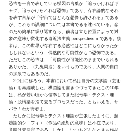
恐怖を一言で表している楳図の言葉が「追っかければギ
ャグ、追っかけられれば恐怖」であり、存在論的なそれ
を表す言葉が「宇宙ではどんな想像も許される」である
が、これらの詳細については本書でるる述べている。念
のため簡単に繰り返すなら、前者は立ち位置によって対
象の意味が変化する遠近法主義 perspectivism である。後
者は、この世界が存在する必然性はどこにもなかったか
もしれないという、偶然的な可能性がもつ恐怖である。
ただしこの恐怖は、「可能性が可能性のままでいられる
ありかた」（九鬼周造）をいうものであり、人間の自由
の源泉でもあるのだ。
2つ目に移ろう。本書において私は自身の文学論（芸術
論）を再編成した。楳図論を書きつづってきたこの10年
は、私が若い頃から信奉してきた記号学・テクスト理
論・脱構築を捨て去るプロセスだった、ともいえる。サ
バラ！わが青春よ。
たしかに記号学とテクスト理論が主張したように、超
越論的シニフィエ（作品の絶対的意味）は不在であり、
意味は未決定である。しかし、いつもどんなときも作品