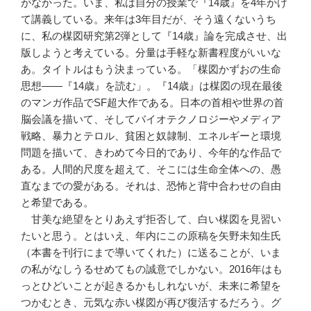
がなかった。いま、私は自分の授業で『14歳』を4年かけ
て講義している。来年は3年目だが、そう遠くないうち
に、私の楳図研究第2弾として『14歳』論を完成させ、出
版しようと考えている。分量は手軽な新書程度がいいな
あ。タイトルはもう決まっている。「楳図かずおの生命
思想――『14歳』を読む」。『14歳』は楳図の現在最後
のマンガ作品でSF超大作である。日本の首相や世界の首
脳会議を描いて、そしてバイオテクノロジーやメディア
戦略、暴力とテロル、貧困と奴隷制、エネルギーと環境
問題を描いて、きわめて今日的であり、今年的な作品で
ある。人間的尺度を超えて、そこには生命全体への、愚
直なまでの愛がある。それは、恐怖と背中合わせの自由
と希望である。
甘美な絶望をとりあえず拒否して、白い楳図を見習い
たいと思う。とはいえ、年内にこの原稿を矢野未知生氏
（本書を刊行にまで導いてくれた）に送ることが、いま
の私がなしうるせめてもの誠意でしかない。2016年はも
っとひどいことが起きるかもしれないが、未来に希望を
つかむとき、元気な赤い楳図が再び復活するだろう。グ