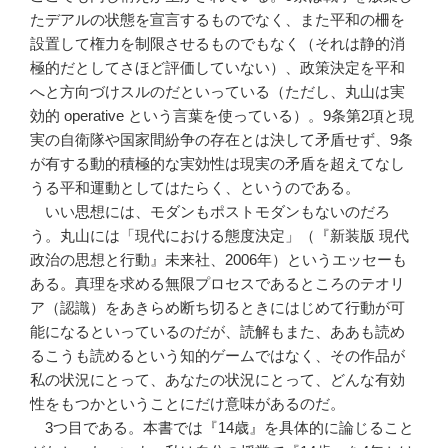
たデアルの状態を宣言するものでなく、また平和の柵を
設置して権力を制限させるものでもなく（それは静的消
極的だとしてさほど評価していない）、政策決定を平和
へと方向づけスルのだといっている（ただし、丸山は実
効的 operative という言葉を使っている）。9条第2項と現
実の自衛隊や国家間紛争の存在とは決して矛盾せず、9条
が有する動的積極的な実効性は現実の矛盾を超えてなし
うる平和運動としてはたらく、というのである。
いい思想には、モダンもポストモダンもないのだろ
う。丸山には「現代における態度決定」（『新装版 現代
政治の思想と行動』未来社、2006年）というエッセーも
ある。真理を求める無限プロセスであるところのテオリ
ア（認識）をあきらめ断ち切るときにはじめて行動が可
能になるといっているのだが、読解もまた、ああも読め
るこうも読めるという知的ゲームではなく、その作品が
私の状況にとって、あなたの状況にとって、どんな有効
性をもつかということにだけ意味があるのだ。
3つ目である。本書では『14歳』を具体的に論じること