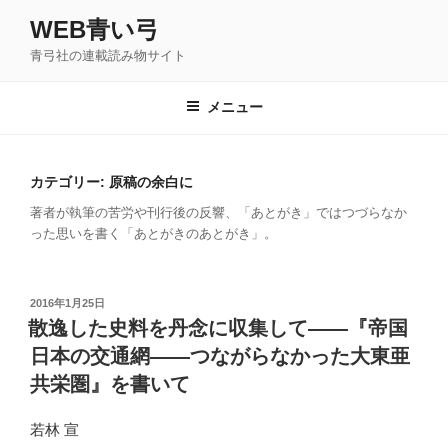
コ
WEB青い弓
ン
青弓社の連載読み物サイト
テ
ン
ツ
メニュー
へ
ス
キ
カテゴリー: 原稿の余白に
ッ
著者が執筆の苦労や刊行後の反響、「あとがき」ではつづらなか
プ
った思いを書く「あとがきのあとがき」。
投
2016年1月25日
稿
散逸した史料を丹念に収集して――『帝国
日:
日本の交通網――つながらなかった大東亜
共栄圏』を書いて
若林 宣