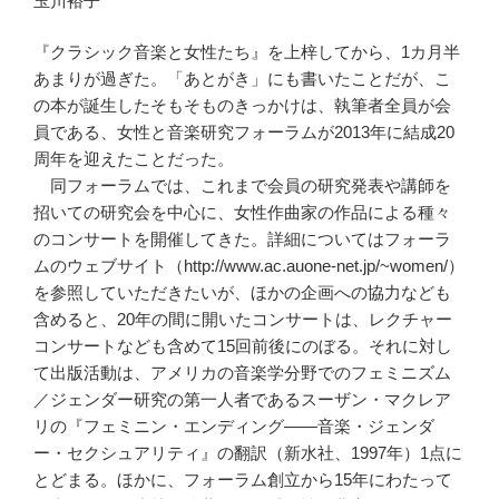
玉川裕子
『クラシック音楽と女性たち』を上梓してから、1カ月半
あまりが過ぎた。「あとがき」にも書いたことだが、こ
の本が誕生したそもそものきっかけは、執筆者全員が会
員である、女性と音楽研究フォーラムが2013年に結成20
周年を迎えたことだった。
同フォーラムでは、これまで会員の研究発表や講師を
招いての研究会を中心に、女性作曲家の作品による種々
のコンサートを開催してきた。詳細についてはフォーラ
ムのウェブサイト（http://www.ac.auone-net.jp/~women/）
を参照していただきたいが、ほかの企画への協力なども
含めると、20年の間に開いたコンサートは、レクチャー
コンサートなども含めて15回前後にのぼる。それに対し
て出版活動は、アメリカの音楽学分野でのフェミニズム
／ジェンダー研究の第一人者であるスーザン・マクレア
リの『フェミニン・エンディング――音楽・ジェンダ
ー・セクシュアリティ』の翻訳（新水社、1997年）1点に
とどまる。ほかに、フォーラム創立から15年にわたって