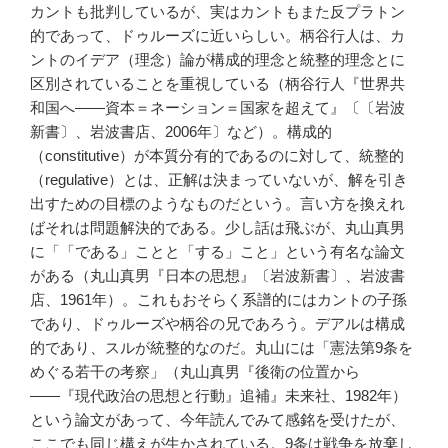
カントも批判しているが、実はカントもまた反プラトン
的であって、ドゥルーズに近いらしい。柄谷行人は、カ
ントのイデア（理念）論が構成的理念と統整的理念とに
区別されていることを重視している（柄谷行人『世界共
和国へ――資本＝ネーション＝国家を超えて』〔〔岩波
新書〕、岩波書店、2006年〕など）。構成的
（constitutive）が本質分有的であるのに対して、統整的
（regulative）とは、正解は決まっていないが、解を引き
出すための目標のようなものだという。言い方を換えれ
ばそれは問題解決的である。少し話は飛ぶが、丸山真男
に「「である」ことと「する」こと」という有名な論文
がある（丸山真男『日本の思想』〔岩波新書〕、岩波書
店、1961年）。これもおそらく系譜的にはカントの子孫
であり、ドゥルーズや柄谷の兄であろう。デアルは構成
的であり、スルが統整的なのだ。丸山には「憲法第9条を
めぐる若干の考察」（丸山真男『後衛の位置から
――『現代政治の思想と行動』追補』未来社、1982年）
という論文があって、今年読んでみて感銘を受けたが、
ここでも同じ構えが生かされている。9条は戦争を放棄し