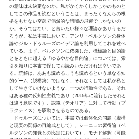
の意味は未決定なのか。私がかくかくしかじかのものと
してこの作品を読むということは、まったくなんらの根
拠をもたない空疎で偶然的な暗闇の飛躍でしかないの
か。そうではない、と言いたい様々な理論がありうるだ
ろうが、私は本書において、アンリ・ベルクソンの身体
論やジル・ドゥルーズのイデア論を利用してこれを述べ
ている。まず、ベルクソンに依拠した、機械論と目的論
とをともに超える「ゆるやかな目的論」については、索
引を頼りに本書で探してお読みいただければ幸いであ
る。読解は、ああも読めるこうも読めるという単なる知
的ゲーム（脱構築）ではなく、それなくしては私が私と
して生きていけないような、一つの行動性である。それ
はある種の反知性主義であり（2015年に流行したそれと
は違う意味です）、認識（テオリア）に対して行動（プ
ラクティス）を駆動させるものである。
ドゥルーズについては、本書では個体化の問題（虚構
と現実の関係の再編成として）、シーニュの習得論（ベ
ルクソンの知覚との比定において）、モナド解釈（可能