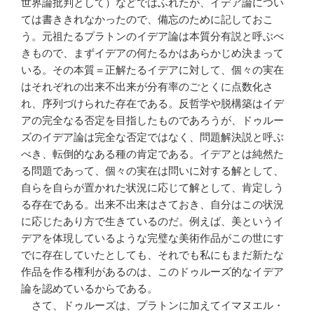
世界論批判として）などではふれたが、イデア論につい
ては書ききれなかったので、備忘のために記しておこ
う。元祖たるプラトンのイデア論は本質分有説と呼ぶべ
きもので、まずイデアの何たるかはあらかじめ決まって
いる。その本質＝正解たるイデアに対して、個々の実在
はそれぞれの出来不出来が分有率のごとくに点数化さ
れ、序列づけられた存在である。反哲学や脱構築はイデ
アの完全なる否定を目指したものであろうが、ドゥルー
ズのイデア論は完全な否定ではなく、問題解決説と呼ぶ
べき、転倒的なある種の肯定である。イデアとは純然た
る問題であって、個々の実在は問いに対する解として、
自らを自らが置かれた状況に応じて解として、肯定しう
る存在である。出来不出来はさておき、自分はこの状況
に応じたあり方で生きているのだ。例えば、美というイ
デアを体現しているような完璧な美術作品がこの世にす
でに存在していたとしても、それでも私にもまだ新たな
作品を作る権利があるのは、このドゥルーズ的なイデア
論を認めているからである。
さて、ドゥルーズは、プラトンに加えてイマヌエル・