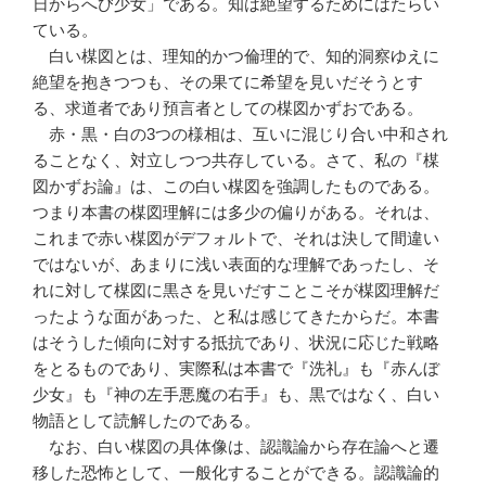
日からへび少女」である。知は絶望するためにはたらい
ている。
白い楳図とは、理知的かつ倫理的で、知的洞察ゆえに
絶望を抱きつつも、その果てに希望を見いだそうとす
る、求道者であり預言者としての楳図かずおである。
赤・黒・白の3つの様相は、互いに混じり合い中和され
ることなく、対立しつつ共存している。さて、私の『楳
図かずお論』は、この白い楳図を強調したものである。
つまり本書の楳図理解には多少の偏りがある。それは、
これまで赤い楳図がデフォルトで、それは決して間違い
ではないが、あまりに浅い表面的な理解であったし、そ
れに対して楳図に黒さを見いだすことこそが楳図理解だ
ったような面があった、と私は感じてきたからだ。本書
はそうした傾向に対する抵抗であり、状況に応じた戦略
をとるものであり、実際私は本書で『洗礼』も『赤んぼ
少女』も『神の左手悪魔の右手』も、黒ではなく、白い
物語として読解したのである。
なお、白い楳図の具体像は、認識論から存在論へと遷
移した恐怖として、一般化することができる。認識論的