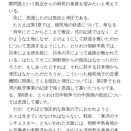
際問題という観点からの研究の進展を望みたいと考えて
いる。
次に、意識したのは抵抗と弾圧である。
たとえば第1章では、植民地の鉄道について、単なる
「何年にどこからどこまで敷設」式の記述ではなく、ど
のような土地になぜ、どのようにして鉄道を敷いたのか
について意識するようにした。とりわけ朝鮮半島では、
日本による併合前に、日本の手によって線路が敷かれて
いる。はたしてそこに朝鮮側からの抵抗はなかったのだ
ろうか。もしあったとすれば、それに対する日本側から
弾圧はなかったのだろうか。こういった植民地での交通
機関に関係してくる抵抗と弾圧については、第2章でも台
湾の航空事業の記述で強く意識して書いたつもりであ
る。第6章も、とりわけ日中戦争での中国側の抵抗につい
ては意識して書いた。
だが、どれほど強圧的な政策の下におかれようと、
人々は生きていかなければならない。戦前、「東洋のマ
ンチェスター」ともいわれた大阪には、朝鮮半島各地か
ら労働者が多数流れ込んだ。そのうち済州島出身者の来