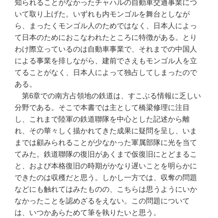
知られることがなかったチャハルの自動車交通事業につ
いて取り上げた。いずれも内モンゴルを舞台としなが
ら、まったくモンゴル人のためではなく、日本人によっ
て日本のためにおこなわれたところに特徴がある。とり
わけ際立っているのは自動車事業で、それまでの中国人
による事業を排しながら、建前でさえもモンゴル人を立
てることがなく、日本人によって独占してしまったので
ある。
第6章での南方占領地の鉄道は、すこぶる情報に乏しい
分野である。そこで本書では主として橋梁修理に注目
し、これまで陸軍の鉄道聯隊を中心とした記述から離
れ、その華々しく描かれてきた成果に疑問を呈し、いま
までは顧みられることが少なかった軍属部隊に光を当て
てみた。鉄道聯隊の復旧があくまで仮復旧にとどまるこ
と、および本格復旧の時期がかなり遅いことを明らかに
できたのは収穫だと思う。しかし一方では、収奪の問題
などにも触れてはみたものの、こちらは思うようにいか
なかったことを認めざるをえない。この問題について
は、いつかあらためて筆を執りたいと思う。