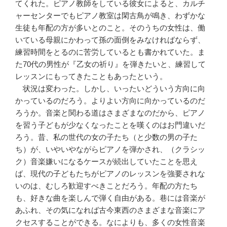
てくれた。ピアノ教師をしている彼女によると、カルチ
ャーセンターでもピアノ教室は閑古鳥が鳴き、わずかな
生徒も年配の方が多いとのこと。そのうちの女性は、働
いている母親にかわって孫の面倒をみなければならず、
練習時間をとるのに苦労しているとも書かれていた。ま
た70代の男性が『乙女の祈り』を弾きたいと、練習して
レッスンにもってきたこともあったという。
状況は変わった。しかし、いったいどういう方向に向
かっているのだろう。よりよい方向に向かっているのだ
ろうか。音楽と関わる道はさまざまなのだから、ピアノ
を習う子どもが少なくなったことを嘆くのはお門違いだ
ろう。昔、私の世代の女の子たち（と少数の男の子た
ち）が、いやいやながらピアノを弾かされ、（クラシッ
ク）音楽嫌いになるケースが続出していたことを思え
ば、現代の子どもたちがピアノのレッスンを強要されな
いのは、むしろ歓迎すべきことだろう。年配の方たち
も、好きな曲を楽しんで弾く自由がある。巷には音楽が
あふれ、その気になれば古今東西のさまざまな音楽にア
クセスすることができる。なによりも、多くの女性音楽