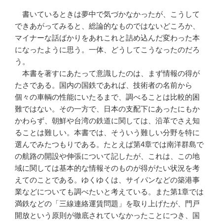
書いているときは夢中で気づかなかったが、こうして
できあがってみると、総論的なものではないどころか、
マイナーな話ばかりをあれこれと詰め込んだ変わった本
になったように思う。一体、どうしてこうなったのだろ
う。
本書を著すにあたって意識したのは、まず情報の得が
たさである。国内の国鉄であれば、技術者の名前から
個々の車輌の性能にいたるまで、調べることは比較的困
難ではない。その一方で、日本の支配下にあったにもか
かわらず、朝鮮や台湾の鉄道に関しては、沿革でさえ知
ることは難しい。本書では、そういう難しい分野を特に
選んでみたつもりである。たとえば第4章では南洋群島で
の航路の開設や伸張について記したが、これは、この地
域に関しては基本的な情報そのものが得がたい状況を考
えてのことである。ゆくゆくは、サイパンなどの築港事
業などについても調べたいと考えている。また第1章では
満鉄などの「三線連絡運賃問題」を取り上げたが、門戸
開放という原則が徹底されていなかったことにつき、国