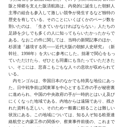
阪と帰郷を支えた阪済航路は、内発的に誕生した朝鮮人
主導の組合も参入して激しい競争が発生するなど独特の
歴史を有している。そのことにいくばくかのページ数を
割いたのは、「生きていかなければならない」人たちの
足跡を少しでも多くの人に知ってもらいたかったからで
ある。なおこの件に関しては、当時の新聞記事のほか、
杉原達『越境する民――近代大阪の朝鮮人史研究』（新
幹社、1998年）を大いに参考にした。拙著で関心をもっ
ていただけたら、ぜひとも同書にも当たっていただきた
い。そこには、悲喜こもごもな人々の息吹が収められて
いる。
内モンゴルは、帝国日本のなかでも特異な地位にあっ
た。日中戦争前は関東軍を中心とする工作の手が秘密裏
に進められ、中国の中央政府の手が一時的とはいえ及び
にくくなった地域である。内地からは遠隔であり、残さ
れた資料も乏しい。そのため一般書に頼ることは難しい
状況にある。この地域については、知る人ぞ知る欧亜連
絡航空と内蒙工作の関係や、察東事件前後の、これまで