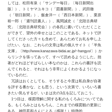
しては、松田有泉（「サンデー毎日」〔毎日新聞出
版〕）、トミヤマユキコ（「図書新聞」）、武田徹
（「朝日新聞」）、飯倉洋一（「西日本新聞」）、栗原
裕一郎（「週刊読書人」）、風間誠史（「北陸古典研
究」〔北陸古典研究会〕）の各氏に書いていただくこと
ができて、望外の幸せとはこのことである。ネットで評
してくださった方々も含めて、あらためてお礼を申し上
げたい。なお、これらの文章は私の個人サイト（「半魚
文庫」〔http://www.kanazawa-bidai.ac.jp/~hangyo/〕）か
らリンクを張ってあって、すべて読めるようにした。拙
著がどれほどすばらしい本なのかは、これらの書評を読
んでくれると、それはもう非常によくわかるようになっ
ているのだ。
冗談はおくとしても、そうすると今度は私自身が自著
を評する番かな、とも思う。という次第で、いろいろ書
きたい気もするが、いまは次の3点を記しておこう。
1つ目は、楳図理解に関する私のもくろみについてであ
る。もくろみとはもちろん、これまでの楳図観の更新に
ある。神田昇和さんによる（感謝！）特徴的