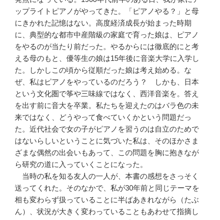
ップライトピアノがやってきた。「ピアノやる？」と母
にきかれた記憶はない。高度経済成長が始まった時期
に、典型的な都市中産階級の家庭で育った娘は、ピアノ
をやるのが当たり前だった。やるからには徹底的にと考
える母のもと、優等生の娘は15年後に音楽大学に入学し
た。しかしこの頃から従順だった娘は考え始める。な
ぜ、私はピアノをやっているのだろう？ しかも、日本
という文化圏で筝や三味線ではなく、西洋音楽を。答え
を出す前に音大を卒業。私たちを迎えたのはバラ色の未
来ではなく、どうやって食べていくかという問題だっ
た。近代社会で女の子がピアノを習うのは自立のためで
はないらしいということに気づいた私は、そのほかさま
ざまな偶然の出会いもあって、この問題を胸に抱きなが
ら研究の道に入っていくことになった。
当時の私を知る友人の一人が、本書の感想をさっそく
送ってくれた。そのなかで、私が30年前と同じテーマを
相も変わらず扱っていることに半ばあきれながら（たぶ
ん）、状況が大きく変わっていることもあわせて指摘し