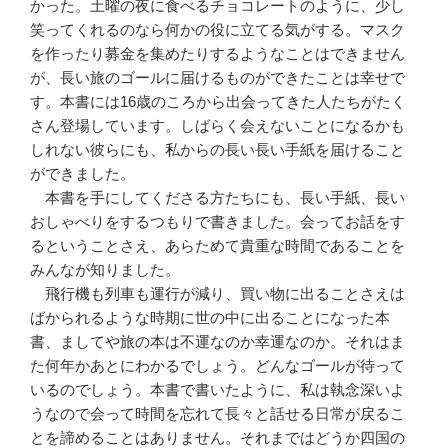
かった。土曜の夜に食べるチョコレートのように、少し
笑ってくれるのなら何かの役に立てる気がする。マスク
を作ったり募金を集めたりするようなことはできません
が、長い旅のゴールに届けるものができたことは幸せで
す。本書には16歳のころから出会ってきた人たちがたく
さん登場しています。しばらく会えないことになるかも
しれない彼らにも、私からの長い長い手紙を届けること
ができました。
本書を手にしてくださる方たちにも、長い手紙、長い
おしゃべりをするつもりで書きました。会ってお話をす
るということさえ、あらためて貴重な時間であることを
みんなが知りました。
飛行機も列車も運行が減り、買い物に出ることさえは
ばかられるような時期に世の中に出ることになった本
書、ましてや旅の本は不運なのか幸運なのか。それはま
た何年かあとにわかるでしょう。どんなゴールが待って
いるのでしょう。本書で書いたように、私は執念深いよ
うなので会って時間を忘れて長々と話せる日常が戻るこ
とを諦めることはありません。それまではどうか四国の