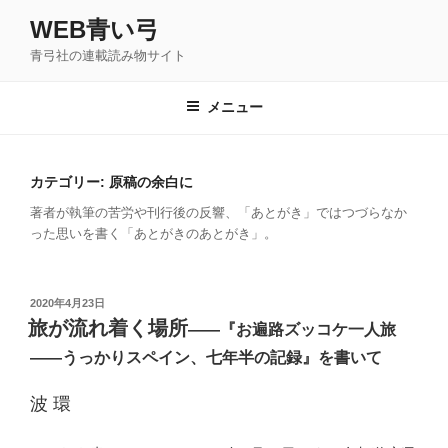
コ
WEB青い弓
ン
青弓社の連載読み物サイト
テ
ン
ツ
メニュー
へ
ス
キ
カテゴリー: 原稿の余白に
ッ
著者が執筆の苦労や刊行後の反響、「あとがき」ではつづらなか
プ
った思いを書く「あとがきのあとがき」。
投
2020年4月23日
稿
旅が流れ着く場所
――『お遍路ズッコケ一人旅
日:
――うっかりスペイン、七年半の記録』を書いて
波 環