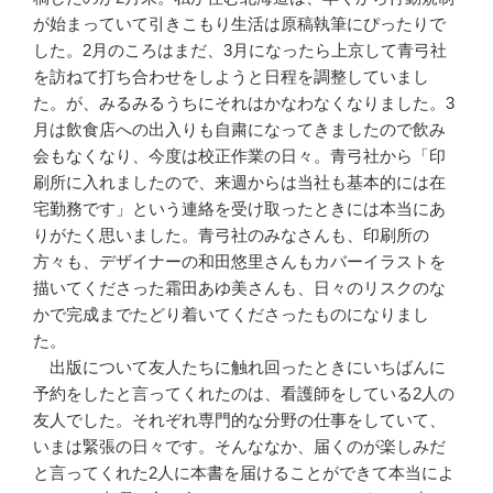
が始まっていて引きこもり生活は原稿執筆にぴったりで
した。2月のころはまだ、3月になったら上京して青弓社
を訪ねて打ち合わせをしようと日程を調整していまし
た。が、みるみるうちにそれはかなわなくなりました。3
月は飲食店への出入りも自粛になってきましたので飲み
会もなくなり、今度は校正作業の日々。青弓社から「印
刷所に入れましたので、来週からは当社も基本的には在
宅勤務です」という連絡を受け取ったときには本当にあ
りがたく思いました。青弓社のみなさんも、印刷所の
方々も、デザイナーの和田悠里さんもカバーイラストを
描いてくださった霜田あゆ美さんも、日々のリスクのな
かで完成までたどり着いてくださったものになりまし
た。
出版について友人たちに触れ回ったときにいちばんに
予約をしたと言ってくれたのは、看護師をしている2人の
友人でした。それぞれ専門的な分野の仕事をしていて、
いまは緊張の日々です。そんななか、届くのが楽しみだ
と言ってくれた2人に本書を届けることができて本当によ