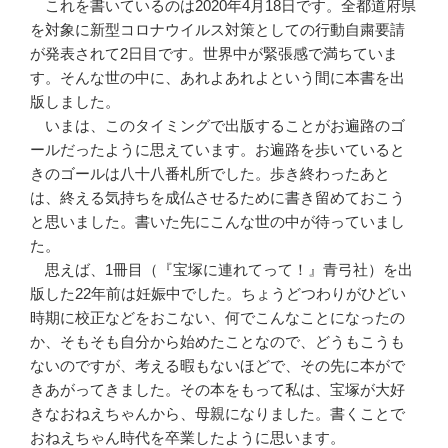
これを書いているのは2020年4月18日です。全都道府県
を対象に新型コロナウイルス対策としての行動自粛要請
が発表されて2日目です。世界中が緊張感で満ちていま
す。そんな世の中に、あれよあれよという間に本書を出
版しました。
いまは、このタイミングで出版することがお遍路のゴ
ールだったように思えています。お遍路を歩いていると
きのゴールは八十八番札所でした。歩き終わったあと
は、終える気持ちを成仏させるために書き留めておこう
と思いました。書いた先にこんな世の中が待っていまし
た。
思えば、1冊目（『宝塚に連れてって！』青弓社）を出
版した22年前は妊娠中でした。ちょうどつわりがひどい
時期に校正などをおこない、何でこんなことになったの
か、そもそも自分から始めたことなので、どうもこうも
ないのですが、考える暇もないほどで、その先に本がで
きあがってきました。その本をもって私は、宝塚が大好
きなおねえちゃんから、母親になりました。書くことで
おねえちゃん時代を卒業したように思います。