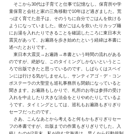
そこから30代は子育てと仕事で記憶なし。保育所や学
童保育と会社と家の三角移動で10年ほど過ぎました。荒
っぽく育てた息子は、そのうちに自分でごはんを炊ける
ようになっていました。彼がごはんを炊いたりカップ麺
にお湯を入れたりできることを確認したころに東日本大
震災があって、お遍路を歩き始めたという経緯は本書に
述べたとおりです。
東日本大震災→お遍路→本書という時間の流れがある
のですが、絶妙な、このタイミングしかないというとこ
ろで出版できたと思っているのです。しばらくはスペイ
ンには行ける気がしませんし、サンティアゴ・デ・コン
ポステーラの大聖堂も巡礼事務所も閉鎖になっていると
聞きます。お遍路もしかりで、札所のお寺は参拝の受け
入れを中止したり大きな法会をとりやめたりしているよ
うです。タイミングとしては、巡礼もお遍路もぎりぎり
セーフだったのです。
さあ、こんなあとから考えると何もかもぎりぎりセー
フの本書ですが、出版までの作業もぎりぎりでした。入
稿したのが2月末。私が住む北海道は、早くから行動規制