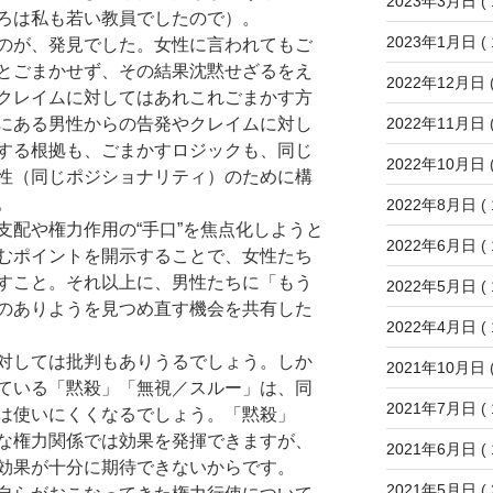
2023年3月日
( 
ろは私も若い教員でしたので）。
2023年1月日
( 
のが、発見でした。女性に言われてもご
とごまかせず、その結果沈黙せざるをえ
2022年12月日
(
クレイムに対してはあれこれごまかす方
2022年11月日
(
にある男性からの告発やクレイムに対し
する根拠も、ごまかすロジックも、同じ
2022年10月日
(
性（同じポジショナリティ）のために構
。
2022年8月日
( 
配や権力作用の“手口”を焦点化しようと
2022年6月日
( 
むポイントを開示することで、女性たち
すこと。それ以上に、男性たちに「もう
2022年5月日
( 
のありようを見つめ直す機会を共有した
2022年4月日
( 
対しては批判もありうるでしょう。しか
2021年10月日
(
ている「黙殺」「無視／スルー」は、同
2021年7月日
( 
は使いにくくなるでしょう。「黙殺」
な権力関係では効果を発揮できますが、
2021年6月日
( 
効果が十分に期待できないからです。
2021年5月日
( 