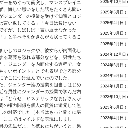
2025年10月日
(
ダーをめぐって衝突し、マンスプレイニ
ず、悔しい思いをした話をたくさん聞い
2025年5月日
( 
がジェンダーの授業を受けて知識とロジ
2025年4月日
( 
は言い返してくる」「今日は負けない
ですが、しばしば「言い返せなかった
2025年3月日
( 
！」と半べそをかきながら戻ってくるこ
2025年2月日
( 
まかしのロジックや、彼女らが内面化し
2024年12月日
(
する葛藤を恐れる部分などを、男性たち
た。ジェンダーを内面化する過程で、女
2024年6月日
( 
やすいポイント」とでも表現できる部分
2024年5月日
( 
にそこにつけ込んでいたのでした。
た。ジェンダー論の授業を担当しはじめ
2024年1月日
( 
近な男性にジェンダーの授業で学んだ内
2023年10月日
(
は「どうせ、ヒステリックなおばさんが
間の権力関係を個人の資質に還元して無
2023年6月日
( 
しの対応でした（本当はもっと聞くに堪
2023年4月日
( 
、ここではマイルドな表現にしまし
男の先生だよ」と彼女たちがいうと、男