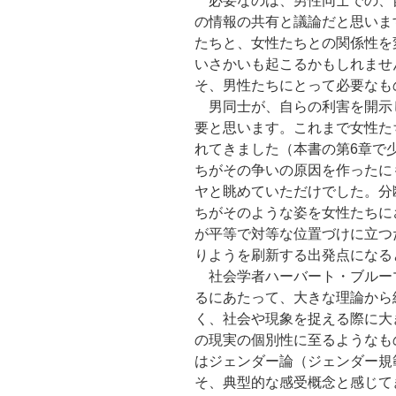
必要なのは、男性同士での、
の情報の共有と議論だと思いま
たちと、女性たちとの関係性を
いさかいも起こるかもしれませ
そ、男性たちにとって必要なも
男同士が、自らの利害を開示
要と思います。これまで女性た
れてきました（本書の第6章で
ちがその争いの原因を作ったに
ヤと眺めていただけでした。分
ちがそのような姿を女性たちに
が平等で対等な位置づけに立つ
りようを刷新する出発点になる
社会学者ハーバート・ブルー
るにあたって、大きな理論から
く、社会や現象を捉える際に大
の現実の個別性に至るようなも
はジェンダー論（ジェンダー規
そ、典型的な感受概念と感じて