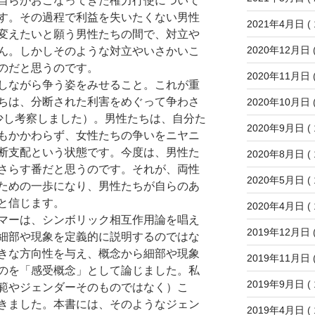
自らがおこなってきた権力行使について
す。その過程で利益を失いたくない男性
2021年4月日
( 
変えたいと願う男性たちの間で、対立や
2020年12月日
(
ん。しかしそのような対立やいさかいこ
のだと思うのです。
2020年11月日
(
しながら争う姿をみせること。これが重
ちは、分断された利害をめぐって争わさ
2020年10月日
(
少し考察しました）。男性たちは、自分た
2020年9月日
( 
もかかわらず、女性たちの争いをニヤニ
断支配という状態です。今度は、男性た
2020年8月日
( 
さらす番だと思うのです。それが、両性
2020年5月日
( 
ための一歩になり、男性たちが自らのあ
と信じます。
2020年4月日
( 
マーは、シンボリック相互作用論を唱え
2019年12月日
(
細部や現象を定義的に説明するのではな
きな方向性を与え、概念から細部や現象
2019年11月日
(
のを「感受概念」として論じました。私
2019年9月日
( 
範やジェンダーそのものではなく）こ
きました。本書には、そのようなジェン
2019年4月日
( 