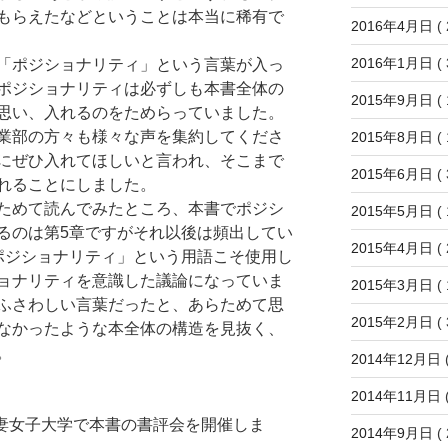
もらえたなどということは本当に稀有で
2016年4月日
( 
2016年1月日
( 
「ポジショナリティ」という言葉が入っ
ポジショナリティは必ずしも本書全体の
2015年9月日
( 
思い、入れるのをためらっていました。
業部の方々も様々な声を集約してくださ
2015年8月日
( 
にぜひ入れてほしいと言われ、そこまで
2015年6月日
( 
れることにしました。
ためて読んでみたところ、本書でポジシ
2015年5月日
( 
るのは第5章ですがそれ以後は頻出してい
2015年4月日
( 
ポジショナリティ」という用語こそ使用し
ョナリティを意識した議論になっていま
2015年3月日
( 
ふさわしい言葉だったと、あらためて思
2015年2月日
( 
なかったような本全体の構造を見抜く、
。
2014年12月日
(
2014年11月日
(
大妻女子大学で本書の書評会を開催しま
2014年9月日
( 