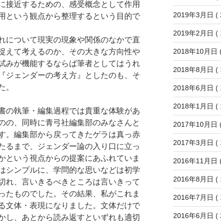
に接近するための、感受概念として作用
2019年3月日
( 
用という観点から整理するという目的で
2019年2月日
( 
れについて現実の現象や関係のなかで直
2018年10月日
(
捉えて考えるのか、その大きな方向性や
試みが機能するならば筆者としてはうれ
2018年8月日
( 
『ジェンダーの考え方』としたのも、そ
た。
2018年6月日
( 
2018年1月日
( 
書の執筆・編集過程では貴重な体験があ
のの、同時に青弓社編集部のみなさんと
2017年10月日
(
す。編集部から戻ってきたゲラは真っ赤
2017年3月日
( 
たるまで、ジェンダー論の入り口に立っ
かという視点からの提案にあふれていま
2016年11月日
(
はシンプルに、学問的な思いなどは初学
2016年8月日
( 
切れ、言いきるべきところは言いきって
ったものでした。その結果、私がこれま
2016年7月日
( 
る文体・表現になりました。文体だけで
2016年6月日
( 
かし、あとから読み返すといずれも適切