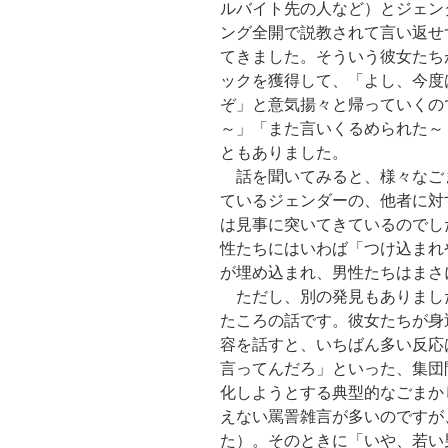
ルバイト先の人など）とジェン
ング全開で説教されて言い返せ
てきました。そういう彼女たち
ックを獲得して、「よし、今度
ぞ」と意気揚々と帰っていくの
～」「また言いくるめられた～
ともありました。
話を聞いてみると、様々なご
ているジェンダーの、他者に対
は見事に突いてきているのでし
性たちにはいわば「つけ込まれ
が埋め込まれ、男性たちはまさ
ただし、別の発見もありまし
たころの話です。彼女たちが身
容を話すと、いちばん多い反応
言ってんだろ」といった、集団
化しようとする典型的なごまか
えない罵詈雑言が多いのですが
た）。そのときに「いや、若い