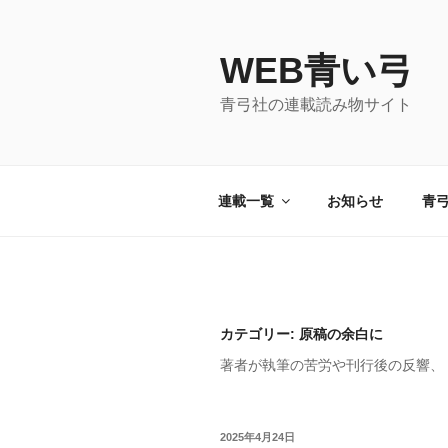
コ
ン
WEB青い弓
テ
ン
青弓社の連載読み物サイト
ツ
へ
ス
キ
連載一覧
お知らせ
青
ッ
プ
カテゴリー: 原稿の余白に
著者が執筆の苦労や刊行後の反響、
投
2025年4月24日