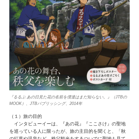
『るるぶ あの日見た花の名前を僕達はまだ知らない。』（JTBの
MOOK）、JTBパブリッシング、2014年
（１）旅の目的
インタビューイーは、『あの花』『ここさけ』の聖地
を巡っている人に限ったが、旅の主目的を聞くと、「秋
の紅葉や温泉など、秩父観光をするついでに聖地も見て