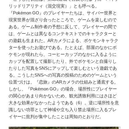
リッドリアリティ（混交現実）」とも呼べる。
『Pokémon GO』のプレイヤーたちは、サイバー世界と
現実世界が混ざり合ったところで、ゲームを楽しむので
ある。ゲーム制作者の予想に反して、プレイヤーの間で
は、ゲームとは異なるコンテキストでのキャラクターと
の遊戯も生まれた。ARカメラによる、ポケモンキャラク
ターを使ったお遊びである。たとえば、部屋のなかにポ
ケモンが現れたら、コーヒーカップのなかに入るように
カップを配置して撮影したり、外でポケモンと自撮りし
たりした写真をSNSにアップして楽しむという遊戯であ
る。こうしたSNSへの写真の投稿のためのゲームという
位置づけは、『恋旅』のARカメラの仕組みと通底する。
しかし、『Pokémon GO』の場合、場所性にプレイヤー
の関心があまり向かないため、観光誘致利用にはさほど
大きな効果がなかったようである（6）。逆に場所性を意
識しない功罪として神域や立ち入り禁止場所に入るプレ
イヤーに批判が集中したことは周知のとおりだ。