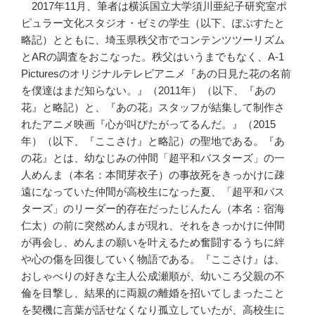
2017年11月、筆者は横浜国立大学須川亜紀子研究室ポ
ピュラー文化スタジオ・ゼミの学生（以下、ぽぷすたと
略記）とともに、埼玉県秩父市でコンテンツツーリズム
とARの調査をおこなった。秩父はいうまでもなく、A-1
Picturesのオリジナルテレビアニメ『あの日見た花の名前
を僕達はまだ知らない。』（2011年）（以下、『あの
花』と略記）と、『あの花』スタッフが結集して制作さ
れたアニメ映画『心が叫びたがってるんだ。』（2015
年）（以下、『ここさけ』と略記）の聖地である。『あ
の花』とは、幼なじみの仲間「超平和バスターズ」の一
人めんま（本名：本間芽衣子）の事故死をきっかけに疎
遠になっていた仲間が高校生になった夏、「超平和バス
ターズ」のリーダー的存在だったじんたん（本名：宿海
仁太）の前に突然めんまが現れ、それをきっかけに仲間
が再会し、めんまの願いを叶えるため奮闘するうちに絆
や心の傷を回復していく物語である。『ここさけ』は、
おしゃべりの好きな主人公成瀬順が、幼いころ父親の不
倫を目撃し、結果的に両親の離婚を招いてしまったこと
を契機に言葉が話せなくなり孤立していたが、高校生に