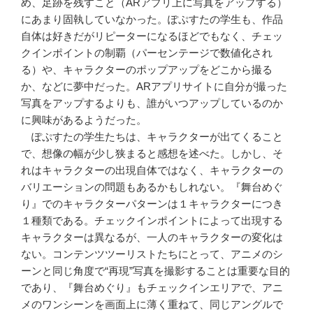
め、足跡を残すこと（ARアプリ上に写真をアップする）
にあまり固執していなかった。ぽぷすたの学生も、作品
自体は好きだがリピーターになるほどでもなく、チェッ
クインポイントの制覇（パーセンテージで数値化され
る）や、キャラクターのポップアップをどこから撮る
か、などに夢中だった。ARアプリサイトに自分が撮った
写真をアップするよりも、誰がいつアップしているのか
に興味があるようだった。
ぽぷすたの学生たちは、キャラクターが出てくること
で、想像の幅が少し狭まると感想を述べた。しかし、そ
れはキャラクターの出現自体ではなく、キャラクターの
バリエーションの問題もあるかもしれない。『舞台めぐ
り』でのキャラクターパターンは１キャラクターにつき
１種類である。チェックインポイントによって出現する
キャラクターは異なるが、一人のキャラクターの変化は
ない。コンテンツツーリストたちにとって、アニメのシ
ーンと同じ角度で“再現”写真を撮影することは重要な目的
であり、『舞台めぐり』もチェックインエリアで、アニ
メのワンシーンを画面上に薄く重ねて、同じアングルで