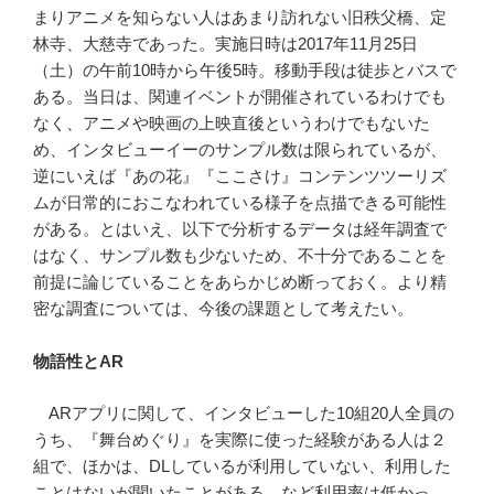
まりアニメを知らない人はあまり訪れない旧秩父橋、定
林寺、大慈寺であった。実施日時は2017年11月25日
（土）の午前10時から午後5時。移動手段は徒歩とバスで
ある。当日は、関連イベントが開催されているわけでも
なく、アニメや映画の上映直後というわけでもないた
め、インタビューイーのサンプル数は限られているが、
逆にいえば『あの花』『ここさけ』コンテンツツーリズ
ムが日常的におこなわれている様子を点描できる可能性
がある。とはいえ、以下で分析するデータは経年調査で
はなく、サンプル数も少ないため、不十分であることを
前提に論じていることをあらかじめ断っておく。より精
密な調査については、今後の課題として考えたい。
物語性とAR
ARアプリに関して、インタビューした10組20人全員の
うち、『舞台めぐり』を実際に使った経験がある人は２
組で、ほかは、DLしているが利用していない、利用した
ことはないが聞いたことがある、など利用率は低かっ