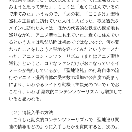
みようと思って来た」、もしくは「近くに住んでいるの
で来てみた」いうもので、『あの花』『ここさけ』聖地
巡礼を主目的に訪れていた人は１人だった。秩父観光を
メインに訪れた人々は、ほかの代表的な秩父の観光地も
巡りながら、アニメ聖地にも来ていた。近くに住んでい
るという人々は秩父訪問は初めてではないので、何か変
わったことをしようと聖地を巡ってみたというケースだ
った。アニメコンテンツツーリズム（またはアニメ聖地
巡礼）というと、コアなファンだけがおこなっているイ
メージが先行しているが、「聖地巡礼」の行為自体の流
行やアニメ・漫画自体の受容数の増加や公言度の高まり
により、いわゆるライトな動機（主観光のついで）でお
こなう、いわば“副次的コンテンツツーリズム”も増加して
いると思われる。
（２）情報入手の方法
こうした副次的コンテンツツーリズムで、聖地巡り関
連の情報をどのように入手したかを質問すると、次のよ