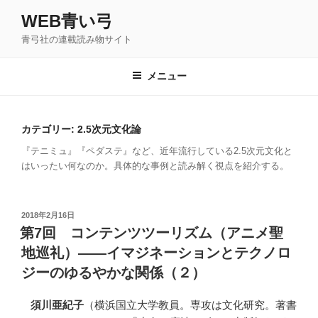
コ
WEB青い弓
ン
青弓社の連載読み物サイト
テ
ン
ツ
メニュー
へ
ス
キ
カテゴリー: 2.5次元文化論
ッ
『テニミュ』『ペダステ』など、近年流行している2.5次元文化と
プ
はいったい何なのか。具体的な事例と読み解く視点を紹介する。
投
2018年2月16日
稿
第7回 コンテンツツーリズム（アニメ聖
日:
地巡礼）――イマジネーションとテクノロ
ジーのゆるやかな関係（２）
須川亜紀子
（横浜国立大学教員。専攻は文化研究。著書