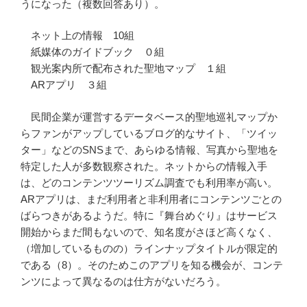
うになった（複数回答あり）。
ネット上の情報 10組
紙媒体のガイドブック ０組
観光案内所で配布された聖地マップ １組
ARアプリ ３組
民間企業が運営するデータベース的聖地巡礼マップか
らファンがアップしているブログ的なサイト、「ツイッ
ター」などのSNSまで、あらゆる情報、写真から聖地を
特定した人が多数観察された。ネットからの情報入手
は、どのコンテンツツーリズム調査でも利用率が高い。
ARアプリは、まだ利用者と非利用者にコンテンツごとの
ばらつきがあるようだ。特に『舞台めぐり』はサービス
開始からまだ間もないので、知名度がさほど高くなく、
（増加しているものの）ラインナップタイトルが限定的
である（8）。そのためこのアプリを知る機会が、コンテ
ンツによって異なるのは仕方がないだろう。