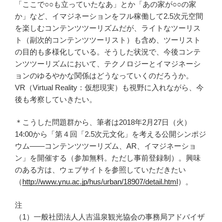
「ここで○○も立っていたなあ」とか「あの家が○○の家
か」など、イマジネーションをフル稼働して2.5次元空間
を楽しむコンテンツツーリズムだが、ライトなツーリス
ト（副次的コンテンツツーリスト）も含め、ツーリスト
の目的も多様化している。そうした状況で、今後コンテ
ンツツーリズムにおいて、テクノロジーとイマジネーシ
ョンのゆるやかな関係はどうなっていくのだろうか。
VR（Virtual Reality：仮想現実）も視野に入れながら、今
後も考察していきたい。
＊こうした問題群から、筆者は2018年2月27日（火）
14:00から「第４回「2.5次元文化」を考える公開シンポジ
ウム――コンテンツツーリズム、AR、イマジネーショ
ン」を開催する（参加無料。ただし事前登録制）。興味
のある方は、ウェブサイトを参照していただきたい
（
http://www.ynu.ac.jp/hus/urban/18907/detail.html
）。
注
（1）一般社団法人人吉温泉観光協会の事務局アドバイザ