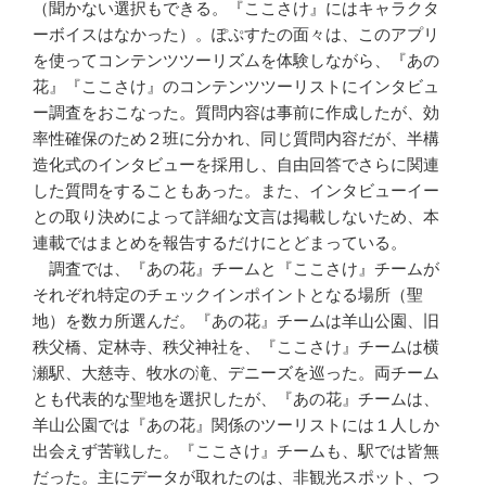
（聞かない選択もできる。『ここさけ』にはキャラクタ
ーボイスはなかった）。ぽぷすたの面々は、このアプリ
を使ってコンテンツツーリズムを体験しながら、『あの
花』『ここさけ』のコンテンツツーリストにインタビュ
ー調査をおこなった。質問内容は事前に作成したが、効
率性確保のため２班に分かれ、同じ質問内容だが、半構
造化式のインタビューを採用し、自由回答でさらに関連
した質問をすることもあった。また、インタビューイー
との取り決めによって詳細な文言は掲載しないため、本
連載ではまとめを報告するだけにとどまっている。
調査では、『あの花』チームと『ここさけ』チームが
それぞれ特定のチェックインポイントとなる場所（聖
地）を数カ所選んだ。『あの花』チームは羊山公園、旧
秩父橋、定林寺、秩父神社を、『ここさけ』チームは横
瀬駅、大慈寺、牧水の滝、デニーズを巡った。両チーム
とも代表的な聖地を選択したが、『あの花』チームは、
羊山公園では『あの花』関係のツーリストには１人しか
出会えず苦戦した。『ここさけ』チームも、駅では皆無
だった。主にデータが取れたのは、非観光スポット、つ