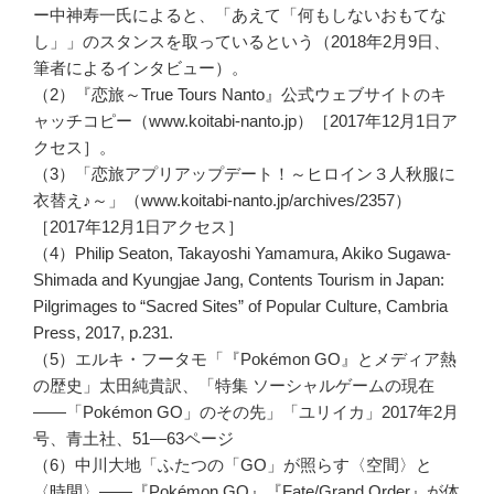
ー中神寿一氏によると、「あえて「何もしないおもてな
し」」のスタンスを取っているという（2018年2月9日、
筆者によるインタビュー）。
（2）『恋旅～True Tours Nanto』公式ウェブサイトのキ
ャッチコピー（www.koitabi-nanto.jp）［2017年12月1日ア
クセス］。
（3）「恋旅アプリアップデート！～ヒロイン３人秋服に
衣替え♪～」（www.koitabi-nanto.jp/archives/2357）
［2017年12月1日アクセス］
（4）Philip Seaton, Takayoshi Yamamura, Akiko Sugawa-
Shimada and Kyungjae Jang, Contents Tourism in Japan:
Pilgrimages to “Sacred Sites” of Popular Culture, Cambria
Press, 2017, p.231.
（5）エルキ・フータモ「『Pokémon GO』とメディア熱
の歴史」太田純貴訳、「特集 ソーシャルゲームの現在
――「Pokémon GO」のその先」「ユリイカ」2017年2月
号、青土社、51―63ページ
（6）中川大地「ふたつの「GO」が照らす〈空間〉と
〈時間〉――『Pokémon GO』『Fate/Grand Order』が体