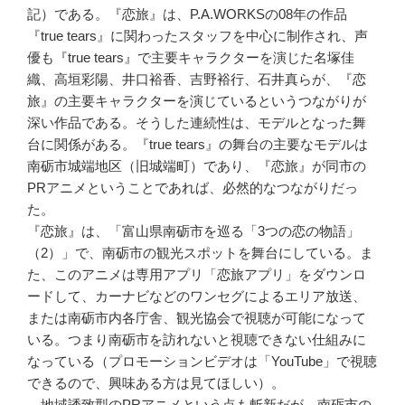
記）である。『恋旅』は、P.A.WORKSの08年の作品
『true tears』に関わったスタッフを中心に制作され、声
優も『true tears』で主要キャラクターを演じた名塚佳
織、高垣彩陽、井口裕香、吉野裕行、石井真らが、『恋
旅』の主要キャラクターを演じているというつながりが
深い作品である。そうした連続性は、モデルとなった舞
台に関係がある。『true tears』の舞台の主要なモデルは
南砺市城端地区（旧城端町）であり、『恋旅』が同市の
PRアニメということであれば、必然的なつながりだっ
た。
『恋旅』は、「富山県南砺市を巡る「3つの恋の物語」
（2）」で、南砺市の観光スポットを舞台にしている。ま
た、このアニメは専用アプリ「恋旅アプリ」をダウンロ
ードして、カーナビなどのワンセグによるエリア放送、
または南砺市内各庁舎、観光協会で視聴が可能になって
いる。つまり南砺市を訪れないと視聴できない仕組みに
なっている（プロモーションビデオは「YouTube」で視聴
できるので、興味ある方は見てほしい）。
地域誘致型のPRアニメという点も斬新だが、南砺市の