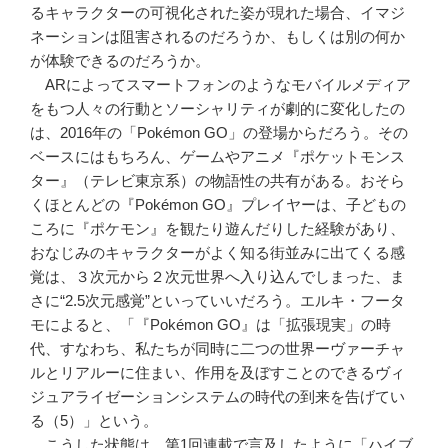
るキャラクターの可視化された姿が現れた場合、イマジ
ネーションは阻害されるのだろうか、もしくは別の何か
が体験できるのだろうか。
ARによってスマートフォンのようなモバイルメディア
をもつ人々の行動とソーシャリティが劇的に変化したの
は、2016年の「Pokémon GO」の登場からだろう。その
ベースにはもちろん、ゲームやアニメ『ポケットモンス
ター』（テレビ東京系）の物語性の共有がある。おそら
くほとんどの『Pokémon GO』プレイヤーは、子どもの
ころに『ポケモン』を観たり遊んだりした経験があり、
おなじみのキャラクターがよく知る街並みに出てくる感
覚は、３次元から２次元世界へ入り込んでしまった、ま
さに“2.5次元感覚”といっていいだろう。エルキ・フータ
モによると、「『Pokémon GO』は「拡張現実」の時
代、すなわち、私たちが同時に二つの世界ーヴァーチャ
ルとリアルーに住まい、作用を及ぼすことのできるヴィ
ジュアライゼーションシステムの時代の到来を告げてい
る（5）」という。
こうした状態は、第1回連載で言及したように「ハイブ