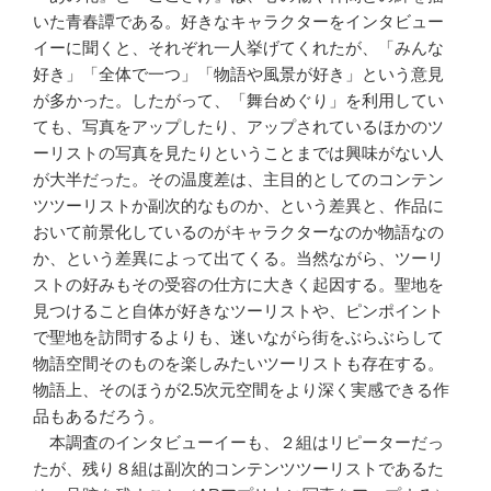
いた青春譚である。好きなキャラクターをインタビュー
イーに聞くと、それぞれ一人挙げてくれたが、「みんな
好き」「全体で一つ」「物語や風景が好き」という意見
が多かった。したがって、「舞台めぐり」を利用してい
ても、写真をアップしたり、アップされているほかのツ
ーリストの写真を見たりということまでは興味がない人
が大半だった。その温度差は、主目的としてのコンテン
ツツーリストか副次的なものか、という差異と、作品に
おいて前景化しているのがキャラクターなのか物語なの
か、という差異によって出てくる。当然ながら、ツーリ
ストの好みもその受容の仕方に大きく起因する。聖地を
見つけること自体が好きなツーリストや、ピンポイント
で聖地を訪問するよりも、迷いながら街をぶらぶらして
物語空間そのものを楽しみたいツーリストも存在する。
物語上、そのほうが2.5次元空間をより深く実感できる作
品もあるだろう。
本調査のインタビューイーも、２組はリピーターだっ
たが、残り８組は副次的コンテンツツーリストであるた