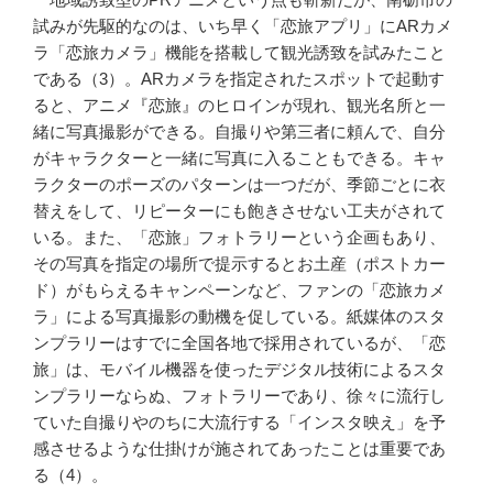
試みが先駆的なのは、いち早く「恋旅アプリ」にARカメ
ラ「恋旅カメラ」機能を搭載して観光誘致を試みたこと
である（3）。ARカメラを指定されたスポットで起動す
ると、アニメ『恋旅』のヒロインが現れ、観光名所と一
緒に写真撮影ができる。自撮りや第三者に頼んで、自分
がキャラクターと一緒に写真に入ることもできる。キャ
ラクターのポーズのパターンは一つだが、季節ごとに衣
替えをして、リピーターにも飽きさせない工夫がされて
いる。また、「恋旅」フォトラリーという企画もあり、
その写真を指定の場所で提示するとお土産（ポストカー
ド）がもらえるキャンペーンなど、ファンの「恋旅カメ
ラ」による写真撮影の動機を促している。紙媒体のスタ
ンプラリーはすでに全国各地で採用されているが、「恋
旅」は、モバイル機器を使ったデジタル技術によるスタ
ンプラリーならぬ、フォトラリーであり、徐々に流行し
ていた自撮りやのちに大流行する「インスタ映え」を予
感させるような仕掛けが施されてあったことは重要であ
る（4）。