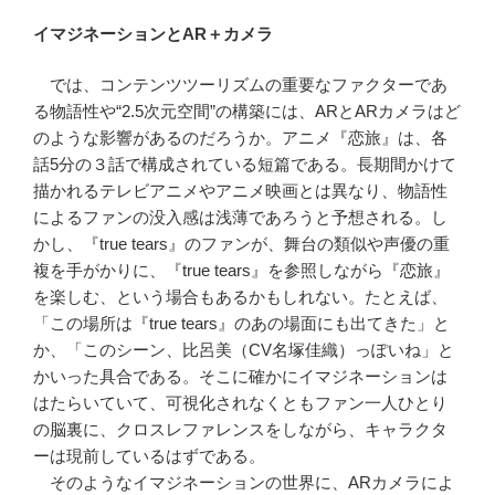
イマジネーションとAR＋カメラ
では、コンテンツツーリズムの重要なファクターであ
る物語性や“2.5次元空間”の構築には、ARとARカメラはど
のような影響があるのだろうか。アニメ『恋旅』は、各
話5分の３話で構成されている短篇である。長期間かけて
描かれるテレビアニメやアニメ映画とは異なり、物語性
によるファンの没入感は浅薄であろうと予想される。し
かし、『true tears』のファンが、舞台の類似や声優の重
複を手がかりに、『true tears』を参照しながら『恋旅』
を楽しむ、という場合もあるかもしれない。たとえば、
「この場所は『true tears』のあの場面にも出てきた」と
か、「このシーン、比呂美（CV名塚佳織）っぽいね」と
かいった具合である。そこに確かにイマジネーションは
はたらいていて、可視化されなくともファン一人ひとり
の脳裏に、クロスレファレンスをしながら、キャラクタ
ーは現前しているはずである。
そのようなイマジネーションの世界に、ARカメラによ