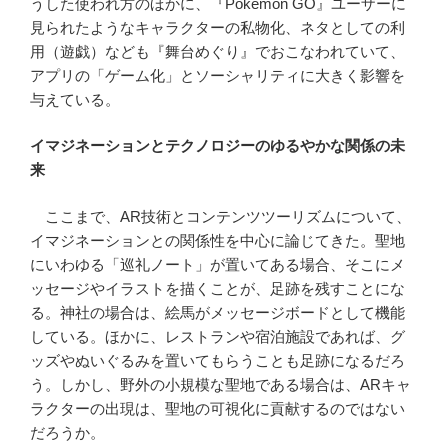
うした使われ方のほかに、『Pokémon GO』ユーザーに
見られたようなキャラクターの私物化、ネタとしての利
用（遊戯）なども『舞台めぐり』でおこなわれていて、
アプリの「ゲーム化」とソーシャリティに大きく影響を
与えている。
イマジネーションとテクノロジーのゆるやかな関係の未
来
ここまで、AR技術とコンテンツツーリズムについて、
イマジネーションとの関係性を中心に論じてきた。聖地
にいわゆる「巡礼ノート」が置いてある場合、そこにメ
ッセージやイラストを描くことが、足跡を残すことにな
る。神社の場合は、絵馬がメッセージボードとして機能
している。ほかに、レストランや宿泊施設であれば、グ
ッズやぬいぐるみを置いてもらうことも足跡になるだろ
う。しかし、野外の小規模な聖地である場合は、ARキャ
ラクターの出現は、聖地の可視化に貢献するのではない
だろうか。