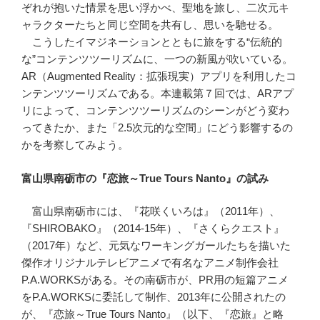
ぞれが抱いた情景を思い浮かべ、聖地を旅し、二次元キ
ャラクターたちと同じ空間を共有し、思いを馳せる。
こうしたイマジネーションとともに旅をする“伝統的
な”コンテンツツーリズムに、一つの新風が吹いている。
AR（Augmented Reality：拡張現実）アプリを利用したコ
ンテンツツーリズムである。本連載第７回では、ARアプ
リによって、コンテンツツーリズムのシーンがどう変わ
ってきたか、また「2.5次元的な空間」にどう影響するの
かを考察してみよう。
富山県南砺市の『恋旅～True Tours Nanto』の試み
富山県南砺市には、『花咲くいろは』（2011年）、
『SHIROBAKO』（2014-15年）、『さくらクエスト』
（2017年）など、元気なワーキングガールたちを描いた
傑作オリジナルテレビアニメで有名なアニメ制作会社
P.A.WORKSがある。その南砺市が、PR用の短篇アニメ
をP.A.WORKSに委託して制作、2013年に公開されたの
が、『恋旅～True Tours Nanto』（以下、『恋旅』と略