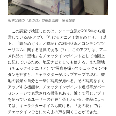
旧秩父橋の『あの花』自動販売機 筆者撮影
この調査で検証したのは、ソニー企業が2015年から運
営しているARアプリ『行けるアニメ！舞台めぐり』（以
下、『舞台めぐり』と略記）の利用状況とコンテンツツ
ーリズムに関する意識である（7）。このアプリは、アニ
メ作品の「聖地」をチェックインポイントとして地図上
に記しているため、地図ナビとしても使える。また聖地
（チェックインエリア）で“写真を撮ってチェックイン”ボ
タンを押すと、キャラクターがポップアップで現れ、聖
地の背景や自分と一緒に写真が撮れる。その写真をすぐ
アップする機能や、チェックインポイント達成率がパー
センテージで表示される機能もあり、近くで同じアプリ
を使っているユーザーの存在可否もわかる。作品によっ
ては、キャラクターボイスも聞ける。『あの花』では、
チェックインごとにめんまの声を聞くことができた。