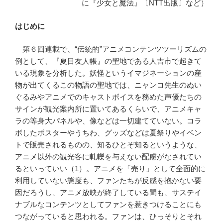
に『少女と魔法』〔NTT出版〕など）
はじめに
第６回連載で、“伝統的”アニメコンテンツツーリズムの
例として、『夏目友人帳』の聖地である人吉市で起きて
いる現象を分析した。妖怪というイマジネーションの産
物が出てくるこの物語の聖地では、ニャンコ先生のぬい
ぐるみやアニメでのキャストボイスを務めた声優たちの
サインが観光案内所に置いてあるくらいで、アニメキャ
ラの等身大パネルや、像などは一切建てていない。コラ
ボしたポスターやうちわ、グッズなどは夏祭りやイベン
トで販売されるものの、知るひとぞ知るというような、
アニメ以外の観光客に軋轢を与えない配慮がなされてい
るといっていい（1）。アニメを「売り」として全面的に
利用していない態度も、ファンたちが反感を抱かない要
因だろうし、アニメ放映が終了している間も、サステイ
ナブルなコンテンツとしてファンを惹きつけることにも
つながっていると思われる。ファンは、ひっそりとそれ