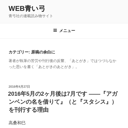
コ
WEB青い弓
ン
青弓社の連載読み物サイト
テ
ン
ツ
メニュー
へ
ス
キ
カテゴリー: 原稿の余白に
ッ
著者が執筆の苦労や刊行後の反響、「あとがき」ではつづらなか
プ
った思いを書く「あとがきのあとがき」。
投
2016年4月27日
稿
2016年5月の2ヶ月後は7月です ――『アガ
日:
ンベンの名を借りて』（と『スタシス』）
を刊行する理由
高桑和巳