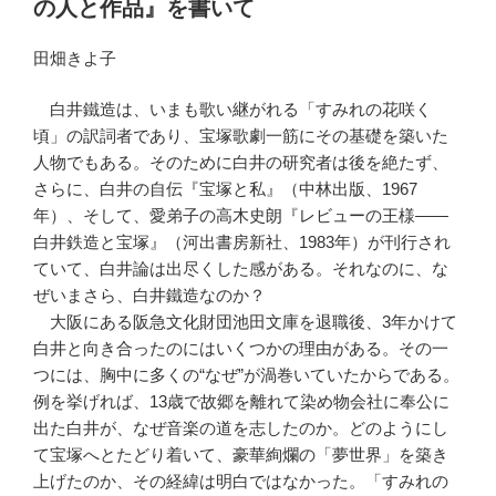
の人と作品』を書いて
田畑きよ子
白井鐵造は、いまも歌い継がれる「すみれの花咲く
頃」の訳詞者であり、宝塚歌劇一筋にその基礎を築いた
人物でもある。そのために白井の研究者は後を絶たず、
さらに、白井の自伝『宝塚と私』（中林出版、1967
年）、そして、愛弟子の高木史朗『レビューの王様――
白井鉄造と宝塚』（河出書房新社、1983年）が刊行され
ていて、白井論は出尽くした感がある。それなのに、な
ぜいまさら、白井鐵造なのか？
大阪にある阪急文化財団池田文庫を退職後、3年かけて
白井と向き合ったのにはいくつかの理由がある。その一
つには、胸中に多くの“なぜ”が渦巻いていたからである。
例を挙げれば、13歳で故郷を離れて染め物会社に奉公に
出た白井が、なぜ音楽の道を志したのか。どのようにし
て宝塚へとたどり着いて、豪華絢爛の「夢世界」を築き
上げたのか、その経緯は明白ではなかった。「すみれの