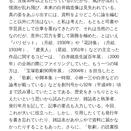
る。没後30年以上もたっているのだから、風評が流れて
憶測が乱れ飛び、本来の白井鐵造像は見失われている。
真の姿をあぶり出すには、資料をよりどころに論を編む
こと以外に方法はない、と私は考えた。もともと司書や
学芸員として仕事を重ねてきたので、それは当然のこと
なのだが、意外に労力を要して困難を極めた。とはいえ
『パリゼット』（月組、1930年）や『花詩集』（月組、
1933年）、『虞美人』（星組、1951年）などの主立った
作品に関するコピーは、「白井鐵造生誕百年展」（2000
年）の企画の際にファイリングしていた。もう一つの味
方は、「宝塚歌劇90周年展」（2004年）を担当したと
き、「歌劇」や脚本集（一時期、小林一三や白井などの
論考が載っている）などを創刊号から92年（平成4年）頃
まで読み通していたことである。歴史をきっちりととら
えたいという思いから試みたのだが、雑誌名と執筆者、
発行年月を記して、記事の要点も入力している。今回、
これが大いに役立った。しかし、引用したくても発行年
を書き忘れていたり、雑誌名があやふやで資料に届かな
かったりすることもあった。さらに、「歌劇」の読書投