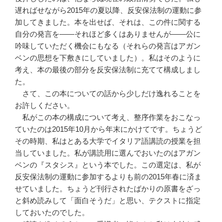
遅ればせながら2015年の夏以降、反安保法制の運動に参
加してきました。本を出せば、それは、この件に関する
自分の発言を――それほど多くはありませんが――公に
吟味していただく機会にもなる（それらの発言はアガン
ベンの思想を下敷きにしていました）。私はそのように
考え、本の最後の部分を反安保法制に充てて構成しまし
た。
さて、この本についての話から少しだけ逸れることを
お許しください。
私がこの本の構成について考え、整序作業をおこなっ
ていたのは2015年10月から年末にかけてです。ちょうど
その時期、私はとある大学でイタリア語講読の授業を担
当していました。私が講読用に選んでおいたのはアガン
ベンの『スタシス』という本でした。この選定は、私が
反安保法制の運動に参加するよりも前の2015年春に済ま
せていました。ちょうど刊行されたばかりの原書をざっ
と斜め読みして「面白そうだ」と思い、テクストに指定
しておいたのでした。