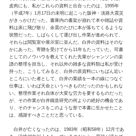
皮肉にも、私がこれらの資料と出合ったのは、1995年
（平成7年）1月17日の未明に起こった阪神・淡路大震災
がきっかけだった。書庫内の書架が崩れて本や雑誌や資
料は床に飛び散り、余震のたびに本が落ちてくるような
状態だった。しばらくして運び出し作業が進められて、
それらは閲覧室や展示室に並んだ。白井の資料はそのな
かにあった。寄贈を受けてから11年もたっていた。司書
としてのノウハウを教えてくれた先輩がシャンソンの楽
譜の整理を担当し、それ以外の雑多な資料類は私が受け
持った。こうしてみると、白井の原資料にいちばん近い
ところにいた者として、白井の業績を一本の線につなぐ
仕事は、いわば天命というべきものだったのかもしれな
い。整理作業それ自体が大変な労力を要するものだった
が、その作業が白井鐵造研究の何よりの絶好の機会であ
り、そのチャンスをこのような形で本書に生かせたこと
は、感謝すべきことだと思っている。
白井が亡くなったのは、1983年（昭和58年）12月であ