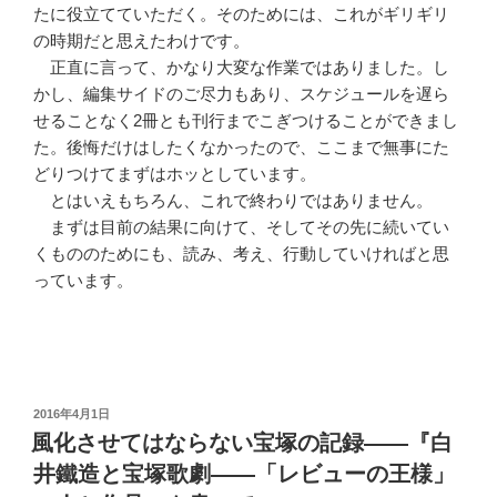
たに役立てていただく。そのためには、これがギリギリ
の時期だと思えたわけです。
正直に言って、かなり大変な作業ではありました。し
かし、編集サイドのご尽力もあり、スケジュールを遅ら
せることなく2冊とも刊行までこぎつけることができまし
た。後悔だけはしたくなかったので、ここまで無事にた
どりつけてまずはホッとしています。
とはいえもちろん、これで終わりではありません。
まずは目前の結果に向けて、そしてその先に続いてい
くもののためにも、読み、考え、行動していければと思
っています。
投
2016年4月1日
稿
風化させてはならない宝塚の記録――『白
日:
井鐵造と宝塚歌劇――「レビューの王様」