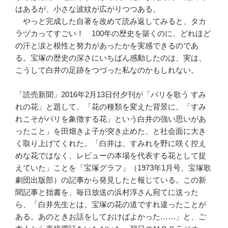
はあるが、小さな波紋が広がりつつある。
やっと完成した自著を改めて読み返してみると、タカ
ラヅカってすごい！ 100年の歴史を築くのに、どれほど
の汗と涙と根性と努力があったかを実感できるのであ
る。宝塚の歴史の深さにいちばん感動したのは、実は、
こうして白井の足跡をつづった私なのかもしれない。
「読売新聞」2016年2月13日付夕刊が「パリを歌う すみ
れの花」と題して、「花の種類を変えた背景に、「すみ
れこそがパリを象徴する花」という白井の強い思いがあ
ったこと」を田畑きよ子が突き止めた、と社会面に大き
く取り上げてくれた。「白井は、すみれを野に咲く控え
めな花ではなく、レビューの本場を代表する花として捉
えていた」ことを「宝塚グラフ」（1973年1月号、宝塚歌
劇団出版部）の記事から発見したと報じている。この新
聞記事と拙書を、毎日放送の浜村淳さん宛てに送った
ら、「白井先生とは、宝塚の花の道ですれ違ったことが
ある。あのときお話をしておけばよかった……」と、ご