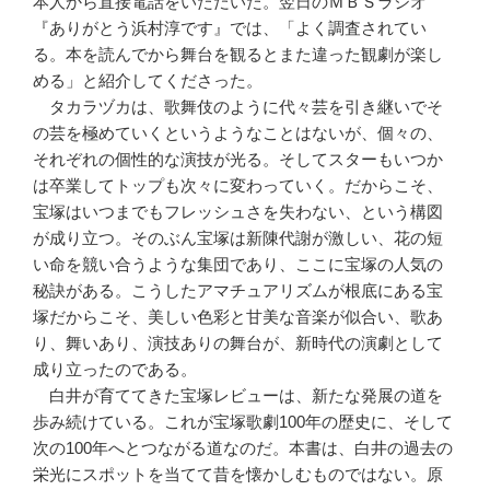
本人から直接電話をいただいた。翌日のＭＢＳラジオ
『ありがとう浜村淳です』では、「よく調査されてい
る。本を読んでから舞台を観るとまた違った観劇が楽し
める」と紹介してくださった。
タカラヅカは、歌舞伎のように代々芸を引き継いでそ
の芸を極めていくというようなことはないが、個々の、
それぞれの個性的な演技が光る。そしてスターもいつか
は卒業してトップも次々に変わっていく。だからこそ、
宝塚はいつまでもフレッシュさを失わない、という構図
が成り立つ。そのぶん宝塚は新陳代謝が激しい、花の短
い命を競い合うような集団であり、ここに宝塚の人気の
秘訣がある。こうしたアマチュアリズムが根底にある宝
塚だからこそ、美しい色彩と甘美な音楽が似合い、歌あ
り、舞いあり、演技ありの舞台が、新時代の演劇として
成り立ったのである。
白井が育ててきた宝塚レビューは、新たな発展の道を
歩み続けている。これが宝塚歌劇100年の歴史に、そして
次の100年へとつながる道なのだ。本書は、白井の過去の
栄光にスポットを当てて昔を懐かしむものではない。原