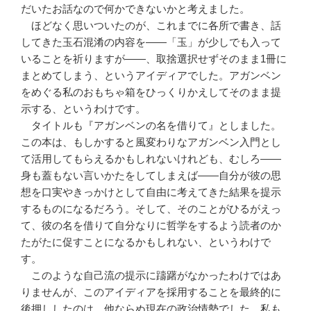
だいたお話なので何かできないかと考えました。
ほどなく思いついたのが、これまでに各所で書き、話
してきた玉石混淆の内容を――「玉」が少しでも入って
いることを祈りますが――、取捨選択せずそのまま1冊に
まとめてしまう、というアイディアでした。アガンベン
をめぐる私のおもちゃ箱をひっくりかえしてそのまま提
示する、というわけです。
タイトルも『アガンベンの名を借りて』としました。
この本は、もしかすると風変わりなアガンベン入門とし
て活用してもらえるかもしれないけれども、むしろ――
身も蓋もない言いかたをしてしまえば――自分が彼の思
想を口実やきっかけとして自由に考えてきた結果を提示
するものになるだろう。そして、そのことがひるがえっ
て、彼の名を借りて自分なりに哲学をするよう読者のか
たがたに促すことになるかもしれない、というわけで
す。
このような自己流の提示に躊躇がなかったわけではあ
りませんが、このアイディアを採用することを最終的に
後押ししたのは、他ならぬ現在の政治情勢でした。私も