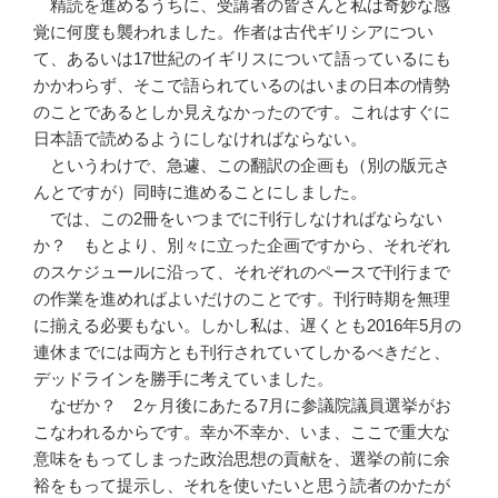
精読を進めるうちに、受講者の皆さんと私は奇妙な感
覚に何度も襲われました。作者は古代ギリシアについ
て、あるいは17世紀のイギリスについて語っているにも
かかわらず、そこで語られているのはいまの日本の情勢
のことであるとしか見えなかったのです。これはすぐに
日本語で読めるようにしなければならない。
というわけで、急遽、この翻訳の企画も（別の版元さ
んとですが）同時に進めることにしました。
では、この2冊をいつまでに刊行しなければならない
か？ もとより、別々に立った企画ですから、それぞれ
のスケジュールに沿って、それぞれのペースで刊行まで
の作業を進めればよいだけのことです。刊行時期を無理
に揃える必要もない。しかし私は、遅くとも2016年5月の
連休までには両方とも刊行されていてしかるべきだと、
デッドラインを勝手に考えていました。
なぜか？ 2ヶ月後にあたる7月に参議院議員選挙がお
こなわれるからです。幸か不幸か、いま、ここで重大な
意味をもってしまった政治思想の貢献を、選挙の前に余
裕をもって提示し、それを使いたいと思う読者のかたが