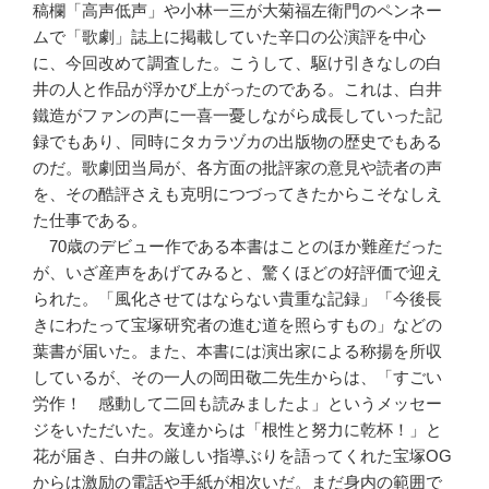
稿欄「高声低声」や小林一三が大菊福左衛門のペンネー
ムで「歌劇」誌上に掲載していた辛口の公演評を中心
に、今回改めて調査した。こうして、駆け引きなしの白
井の人と作品が浮かび上がったのである。これは、白井
鐵造がファンの声に一喜一憂しながら成長していった記
録でもあり、同時にタカラヅカの出版物の歴史でもある
のだ。歌劇団当局が、各方面の批評家の意見や読者の声
を、その酷評さえも克明につづってきたからこそなしえ
た仕事である。
70歳のデビュー作である本書はことのほか難産だった
が、いざ産声をあげてみると、驚くほどの好評価で迎え
られた。「風化させてはならない貴重な記録」「今後長
きにわたって宝塚研究者の進む道を照らすもの」などの
葉書が届いた。また、本書には演出家による称揚を所収
しているが、その一人の岡田敬二先生からは、「すごい
労作！ 感動して二回も読みましたよ」というメッセー
ジをいただいた。友達からは「根性と努力に乾杯！」と
花が届き、白井の厳しい指導ぶりを語ってくれた宝塚OG
からは激励の電話や手紙が相次いだ。まだ身内の範囲で