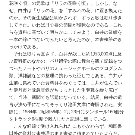
花咲く頃」の元歌は「リラの花咲く頃」、しかし、な
ぜ、白井は「リラの花」を「すみれの花」に置き換えた
のか。その誕生秘話は明かされず、ずっと歌は独り歩き
してきた。いわば肝心要の節目が曖昧なのである。これ
らを資料に基づいて明らかにしてみよう、白井の業績を
一本の線につないでみたいと考えたのが、本書執筆のき
っかけである。
それは取りも直さず、白井が残した約1万3,000点に及
ぶ資料群のなかの、パリ留学の際に舞台を観て記録をつ
づったノートやパリのミュージックホールのプログラム
類、洋雑誌などの整理に携わった証しでもある。白井が
生前に集めていた資料群をめぐっては、白井が住んでい
た伊丹市と阪急電鉄がちょっとした争奪戦を繰り広げ
て、当時、新聞でも話題になっている。結局、白井の遺
言が決め手になってそっくり池田文庫に寄贈された。実
際に、1984年（昭和59年）2月23日にダンボール160個分
をトラック6往復で搬入したと記録に残っている。
こんな経緯で受け入れられたにもかかわらず、和図書
以外の資料は未整理のまま書架に積まれていたようだ。