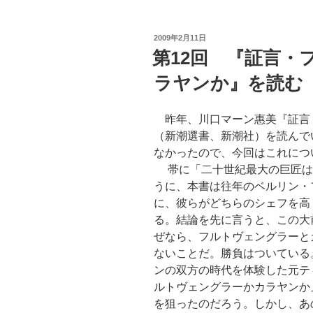
投
2009年2月11日
稿
第12回 『証言・
日:
ラヤンか』を読む
昨年、川口マーン惠美『証言
（新潮選書、新潮社）を読んで
なかったので、今回はこれにつ
帯に「二十世紀最大の巨匠は
うに、本書は往年のベルリン・
に、彼らがどちらのシェフを高
る。結論を先に言うと、この大
ぜなら、フルトヴェングラーと
ないことだ。勝負はついている
ンの双方の時代を体験した元テ
ルトヴェングラーかカラヤンか
を狙ったのだろう。しかし、あ