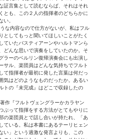
な証言集として読むならば、それはそれ
くとも、この２人の指揮者のどちらかに
ない。
うな内容なので仕方がないが、私はフル
りとしてもっと聞いてほしいことがたく
していたバスティアーンやハルトマンら
、どんな思いで演奏をしていたのか。そ
グラーのベルリン復帰演奏会にも出演し
ーサル、楽団員はどんな気持ちでフルト
して指揮者が最初に発した言葉は何だっ
囲気はどのようなものだったか。あるい
ルトの『未完成』はどこで収録したの
著作『フルトヴェングラーかカラヤン
つぶって指揮をする方法がとてもやりに
部の楽団員とで話し合いが持たれ、「あ
している。私は本書にあるテーリヒェン
ない」という過激な発言よりも、この