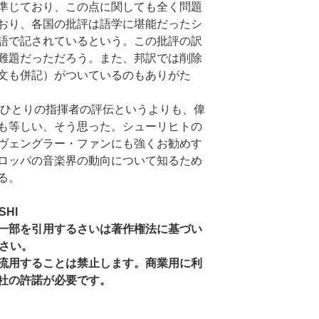
準じており、この点に関しても全く問題
おり、各国の批評は語学に堪能だったシ
語で記されているという。この批評の訳
難題だっただろう。また、邦訳では削除
文も併記）がついているのもありがた
ひとりの指揮者の評伝というよりも、偉
も等しい、そう思った。シューリヒトの
ヴェングラー・ファンにも強くお勧めす
ロッパの音楽界の動向について知るため
る。
SHI
一部を引用するさいは著作権法に基づい
ださい。
流用することは禁止します。商業用に利
社の許諾が必要です。