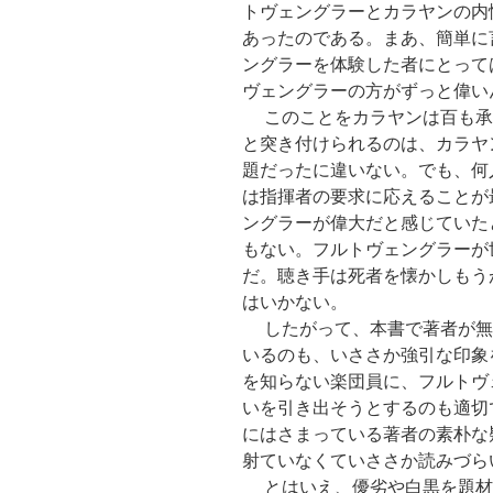
トヴェングラーとカラヤンの内
あったのである。まあ、簡単に
ングラーを体験した者にとって
ヴェングラーの方がずっと偉い
このことをカラヤンは百も承
と突き付けられるのは、カラヤ
題だったに違いない。でも、何
は指揮者の要求に応えることが
ングラーが偉大だと感じていた
もない。フルトヴェングラーが
だ。聴き手は死者を懐かしもう
はいかない。
したがって、本書で著者が無
いるのも、いささか強引な印象
を知らない楽団員に、フルトヴ
いを引き出そうとするのも適切
にはさまっている著者の素朴な
射ていなくていささか読みづら
とはいえ、優劣や白黒を題材