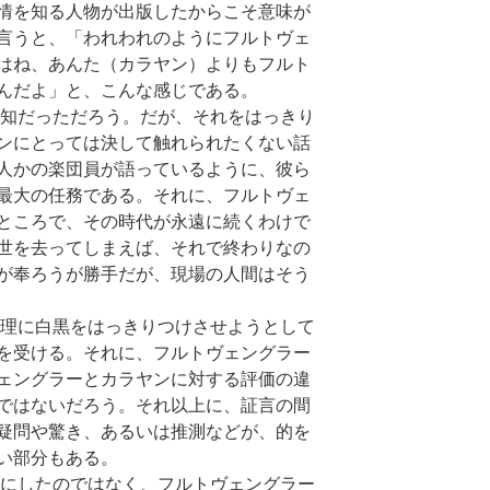
情を知る人物が出版したからこそ意味が
言うと、「われわれのようにフルトヴェ
はね、あんた（カラヤン）よりもフルト
んだよ」と、こんな感じである。
知だっただろう。だが、それをはっきり
ンにとっては決して触れられたくない話
人かの楽団員が語っているように、彼ら
最大の任務である。それに、フルトヴェ
ところで、その時代が永遠に続くわけで
世を去ってしまえば、それで終わりなの
が奉ろうが勝手だが、現場の人間はそう
理に白黒をはっきりつけさせようとして
を受ける。それに、フルトヴェングラー
ェングラーとカラヤンに対する評価の違
ではないだろう。それ以上に、証言の間
疑問や驚き、あるいは推測などが、的を
い部分もある。
にしたのではなく、フルトヴェングラー