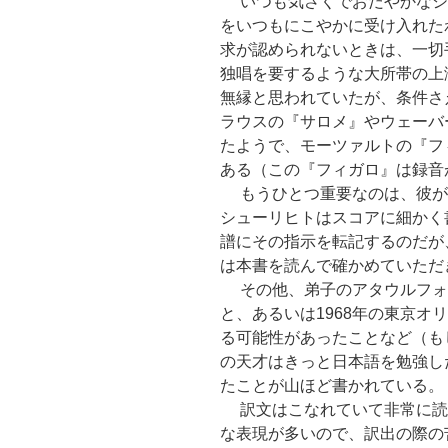
いつも気さくでおだやかなシ
をいつもにこやかに受け入れた
求が認められないときは、一切
独唱を要するような大所帯の上
無縁と思われていたが、条件さ
ラウスの『サロメ』やウェーバ
たようで、モーツァルトの『フ
ある（この『フィガロ』は録音
もうひとつ重要なのは、彼が
シューリヒトはスコアに細かく
譜にその指示を転記するのだが
は本書を読んで確かめていただ
その他、弟子のアタウルフォ
と、あるいは1968年の東京オ
る可能性があったことなど（も
の天才はきっと日本語を勉強し
たことが山ほど書かれている。
訳文はこなれていて非常に読
な表現が多いので、訳出の際の