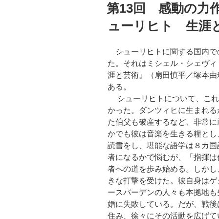
稿
第13回 感動の力
日:
ューリヒト 生涯
シューリヒトに関する国内で
た。それはミシェル・シェヴィ
涯と芸術』（扇田慎平／塚本由
ある。
シューリヒトについて、これ
かった。ダンツィヒに生まれる
た伯父も破産するなど、非常に
かでも彼は音楽を生きる糧とし
読書をし、堪能な語学は８カ国
者になるかで悩むが、「指揮は
者への道を歩み始める。しかし
きな打撃を受けた。彼自身はゲ
ースバーデンの人々も本拠地も
婚に失敗している。だが、戦後
住み、徐々にその活動を広げて