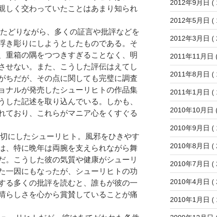
2012年9月日
( 
親しく交わっていたことはあまり知られ
2012年5月日
( 
たどりながら、多くの証言や批評などを
2012年3月日
( 
浮き彫りにしようとしたものである。そ
、重箱の隅をつつきすぎることなく、明
2011年11月日
(
させない。また、こうした評伝はえてし
2011年8月日
( 
がちだが、その点に関しても完璧に調査
ョナルが発売したシューリヒトの作品集
2011年1月日
( 
うした記述を取り込んでいる。しかも、
2010年10月日
(
れており、これらがマニア心をくすぐる
2010年9月日
( 
切にしたシューリヒト。風邪をひきやす
2010年8月日
( 
は、特に晩年は両腕を支えられながら舞
だ。こうした彼の気質や健康がシューリ
2010年7月日
( 
た一因にもなったが、シューリヒトの功
2010年4月日
( 
する多くの批評を読むと、誰もが彼の一
晴らしさを心から賞賛していることが痛
2010年1月日
( 