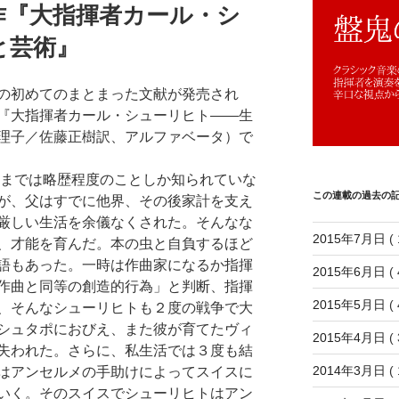
作『大指揮者カール・シ
と芸術』
の初めてのまとまった文献が発売され
『大指揮者カール・シューリヒト――生
理子／佐藤正樹訳、アルファベータ）で
までは略歴程度のことしか知られていな
この連載の過去の
が、父はすでに他界、その後家計を支え
厳しい生活を余儀なくされた。そんなな
2015年7月日
( 
、才能を育んだ。本の虫と自負するほど
語もあった。一時は作曲家になるか指揮
2015年6月日
( 
作曲と同等の創造的行為」と判断、指揮
2015年5月日
( 
、そんなシューリヒトも２度の戦争で大
シュタポにおびえ、また彼が育てたヴィ
2015年4月日
( 
失われた。さらに、私生活では３度も結
2014年3月日
( 
はアンセルメの手助けによってスイスに
いく。そのスイスでシューリヒトはアン