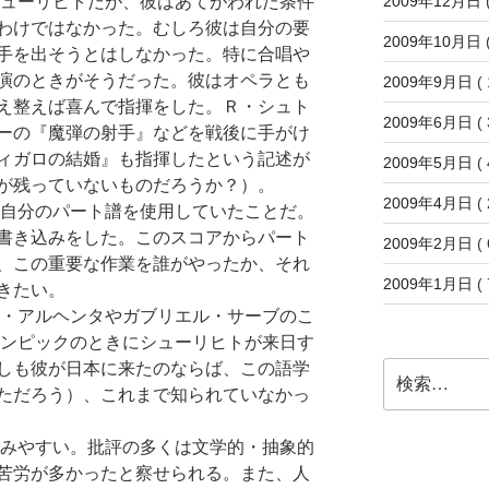
2009年12月日
(
ューリヒトだが、彼はあてがわれた条件
わけではなかった。むしろ彼は自分の要
2009年10月日
(
手を出そうとはしなかった。特に合唱や
演のときがそうだった。彼はオペラとも
2009年9月日
( 
え整えば喜んで指揮をした。Ｒ・シュト
2009年6月日
( 
ーの『魔弾の射手』などを戦後に手がけ
ィガロの結婚』も指揮したという記述が
2009年5月日
( 
が残っていないものだろうか？）。
2009年4月日
( 
自分のパート譜を使用していたことだ。
書き込みをした。このスコアからパート
2009年2月日
( 
、この重要な作業を誰がやったか、それ
2009年1月日
( 
きたい。
・アルヘンタやガブリエル・サーブのこ
リンピックのときにシューリヒトが来日す
しも彼が日本に来たのならば、この語学
検
索:
ただろう）、これまで知られていなかっ
みやすい。批評の多くは文学的・抽象的
苦労が多かったと察せられる。また、人