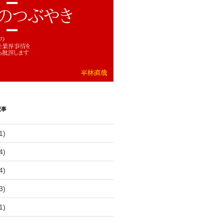
記事
1)
4)
4)
3)
1)