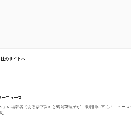
弓社のサイトへ
リーニュース
ム』の編著者である薮下哲司と鶴岡英理子が、歌劇団の直近のニュース
載。