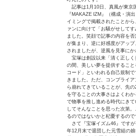
記事は1月10日、真風が東京
『MAKAZE IZM』（構成
イミングで掲載されたことから
ァンに向けて「お騒がせしてす
ました。笑顔で記事の内容を否
が集まり、逆に好感度がアップ
されましたが、逆風を見事にか
宝塚は創設以来「清く正しく
の間、美しい夢を提供すること
コード」といわれる自己規制で
きました。ただ、コンプライア
ら崩れてきていることが、先の
を守ることの大事さはよくわか
で物事を推し進める時代にきて
してそんなことを思った次第。
るのではないかと杞憂するので
さて『宝塚イズム46』ですが、
年12月末で退団した元雪組の