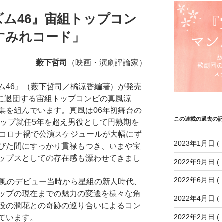
ズム46』宙組トップコン
すみれコード」
薮下哲司
（映画・演劇評論家）
46』（薮下哲司／橘涼香編著）が発売
月に退団する宙組トップコンビの真風涼
集を組んでいます。真風は06年初舞台の
この連載の過去の
トップ就任5年を超え男役として円熟期を
のコロナ禍で公演スケジュールが大幅にず
2023年1月日
( 
びた間にすっかり貫禄もつき、いまや宝
ップスとしての存在感も漂わせてきまし
2022年9月日
( 
2022年6月日
( 
真風のデビュー当時から星組の新人時代、
ップの現在までの魅力の変遷を様々な角
2022年4月日
( 
役の潤花との奇跡の巡り合いによるコン
2022年2月日
( 
ています。