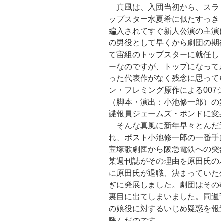
真風は、入団当初から、スラ
ップスター水夏希に似たすっき
編入されてすぐ新人公演の主演
の男役として早くから劇団の期
て宙組のトップスターに就任し
ーなのですが、トップになって
った代表作がなく残念に思って
ン・フレミング原作による007
（脚本・演出：小池修一郎）の
諜報員ジェームズ・ボンドに変
そんな真風に新年早々とんだ逆
れ、ポスト小池修一郎の一番手
宝塚歌劇団から阪急電鉄への突
某週刊誌がその理由を原田氏の
に原田氏が退職、決まっていた
ぎに発展しました。劇団はその
裏目に出てしまいました。同週
の娘役に対するいじめ疑惑を報
呼んだのです。