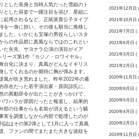
リとした長身と当時人気だった雪組のト
2021年12月日
(
りとした容姿で一躍注目を浴び、星組に
に起用されるなど、正統派貴公子タイプ
2021年10月日
(
待を一身に担い、その後も順当に推移し
2021年7月日
( 
ました。いかにも宝塚の男役らしいスタ
からの作品群に真風ならではのこれとい
2021年6月日
( 
いた矢先、サヨナラ公演の演目がイア
2021年3月日
( 
シリーズ第1作『カジノ・ロワイヤル』
舞台化に決まり、真風がどんなイギリス
2021年2月日
( 
身してくれるのか期待に胸が弾みます。
2020年11月日
(
風が吹き荒れました。昨年2022年の暮
的存在だった若手演出家・原田諒氏に、
2020年8月日
( 
然の異動辞令が出たことがきっかけで、
2020年5月日
( 
パワハラが原因だったと報道し、結果的
外部の仕事からも名前が消えるという騒
2020年4月日
( 
事実を調査しながら内部で処理したのが
2020年2月日
( 
刊誌はその第2弾として1月に入って真風
道、ファンの間でまたまた大きな波紋を
2019年11月日
(