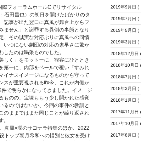
2019年9月日
( 
国際フォーラムホールCでリサイタル
・演出：石田昌也）の初日を開けたばかりのタ
2019年7月日
( 
、記事が出た翌日に真風が舞台上からフ
みません」と謝罪する異例の事態となり
2019年5月日
( 
定、その誠実な対応ぶりに真風への同情
2019年3月日
( 
、いつにない劇団の対応の素早さに驚か
わしたのは喝采ものでした。
2018年12月日
(
美しく」をモットーに、観客にひととき
2018年10月日
(
を第一に、内部をベールで覆い「すみれ
マイナスイメージになるものから守って
2018年7月日
( 
ンスが重要視される昨今、これが内側か
2018年3月日
( 
2件で明らかになってきました。イメージ
るものの、宝塚ももう少し開かれた感覚
2018年1月日
( 
いるのではないか、今回の事件の教訓と
2017年11月日
(
このままではまた同じことが繰り返され
す。
2017年10月日
(
真風×潤のサヨナラ特集のほか、2022
2017年8月日
( 
娘役トップ朝月希和への惜別と彼女を受け