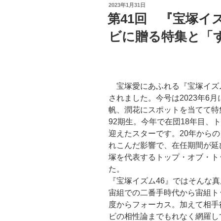
投
2023年1月31日
稿
第41回 『宝塚イ
日:
ビに贈る特集と「
宝塚愛にあふれる『宝塚イズム
されました。今号は2023年6
帆、潤花にスポットを当てて特
92期生。今年で在団18年目、
迎えたスターです。20年から
れこんだ影響で、在任期間が延
塚を代表するトップ・オブ・ト
た。
『宝塚イズム46』ではそんな
宙組での二番手時代から宙組ト
度からフォーカス。加えて相手
ビの相性論までもれなく網羅し