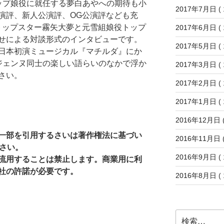
ップ娘役に就任する夢白あやへの期待も小
2017年7月日
( 
演評、新人公演評、OG公演評なども充
トップスター霧矢大夢と元雪組娘役トップ
2017年6月日
( 
せによる対談形式のインタビューです。
2017年5月日
( 
日本初演ミュージカル『マチルダ』にか
ジェンヌ同士の楽しい語らいのなかで浮か
2017年3月日
( 
さい。
2017年2月日
( 
2017年1月日
( 
2016年12月日
(
一部を引用するさいは著作権法に基づい
2016年11月日
(
ださい。
2016年9月日
( 
流用することは禁止します。商業用に利
社の許諾が必要です。
2016年8月日
( 
検