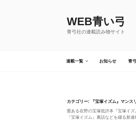
コ
ン
WEB青い弓
テ
ン
青弓社の連載読み物サイト
ツ
へ
ス
キ
連載一覧
お知らせ
青
ッ
プ
カテゴリー: 『宝塚イズム』マンス
愛ある在野の宝塚批評本『宝塚イズ
『宝塚イズム』裏話などを綴る新連