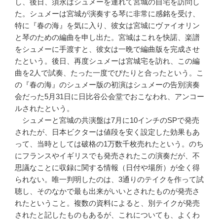
し、後日、須永はシュメーを連れて宮城の自宅を訪問し
た。シュメーは宮城が演奏する琴に非常に感銘を受け、
特に『春の海』を気に入り、彼女は宮城にヴァイオリン
と琴のための編曲を申し出た。宮城はこれを快諾、楽譜
をシュメーに手渡すと、彼女は一晩で編曲版を完成させ
たという。後日、再度シュメーは宮城宅を訪れ、この編
曲を2人で試奏、たった一度でぴたりと合ったという。こ
の『春の海』のシュメー版の初演はシュメーの告別演奏
会だった5月31日に日比谷公会堂でおこなわれ、アンコー
ルされたという。
シュメーと宮城の共演盤は7月に10インチのSPで発売
されたが、日本ビクターは値段を安く設定した効果もあ
って、当時としては破格の1万数千枚売れたという。のち
にフランスやイギリスでも発売されたこの演奏だが、不
思議なことに収録に関する情報（日付や場所）が全く得
られない。唯一判明したのは、3通りのテイクを作って試
聴し、そのなかで最も出来がいいとされたものが発売さ
れたということ。複数の資料によると、別テイクが発売
されたと記したものもあるが、これについても、よくわ