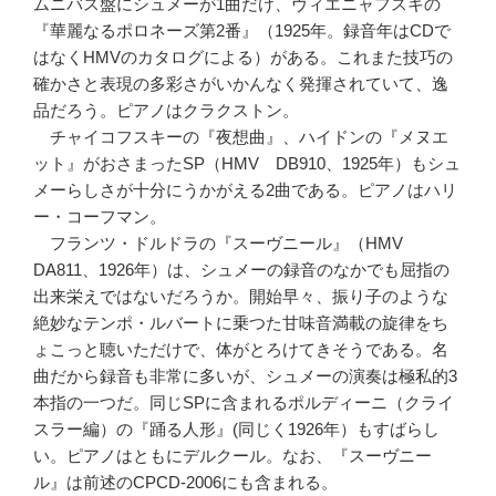
ムニバス盤にシュメーが1曲だけ、ヴィエニャフスキの
『華麗なるポロネーズ第2番』（1925年。録音年はCDで
はなくHMVのカタログによる）がある。これまた技巧の
確かさと表現の多彩さがいかんなく発揮されていて、逸
品だろう。ピアノはクラクストン。
チャイコフスキーの『夜想曲』、ハイドンの『メヌエ
ット』がおさまったSP（HMV DB910、1925年）もシュ
メーらしさが十分にうかがえる2曲である。ピアノはハリ
ー・コーフマン。
フランツ・ドルドラの『スーヴニール』（HMV
DA811、1926年）は、シュメーの録音のなかでも屈指の
出来栄えではないだろうか。開始早々、振り子のような
絶妙なテンポ・ルバートに乗つた甘味音満載の旋律をち
ょこっと聴いただけで、体がとろけてきそうである。名
曲だから録音も非常に多いが、シュメーの演奏は極私的3
本指の一つだ。同じSPに含まれるポルディーニ（クライ
スラー編）の『踊る人形』(同じく1926年）もすばらし
い。ピアノはともにデルクール。なお、『スーヴニー
ル』は前述のCPCD-2006にも含まれる。