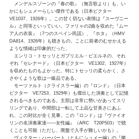
メンデルスゾーンの『春の歌』（無言歌より）も、い
かにもシュメーらしい傑作である（日本ビクター
VE1037、1926年）。この甘く切ない表情は『スーヴニー
ル』と同等といっていい。ファリャの2曲を収めた『ムー
ア人の衣装』（7つのスペイン民謡）、『ホタ』（HMV
DA814、1926年）も聴きもの。ことに前者のむせかえる
ような情緒は印象的だった。
エンリコ・トセッリとガブリエル・ピエルネの、それ
ぞれ『セレナード』（日本ビクター VE1302、1927年）
を収めたものもよかった。特にトセッリの柔らかく、さ
さやくような歌は一級品である。
モーツァルト（クライスラー編）の『ロンド』（日本
ビクター VE7253、1929年）も傑出した演奏として記憶
されるべきものである。主部は非常に勢いがあってスリ
リングであり、中間部は一転して上品な甘美さにあふ
れ、この対比が全く見事。この『ロンド』は『ヴァイオ
リンの名演奏家達――女性編』（ARC T20P503）で聴
くことも可能（ただし、廃盤で入手が難しいかも）。
ヴィクター・ハーバート（ともにシュメー編）の『揶