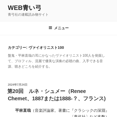
コ
WEB青い弓
ン
青弓社の連載読み物サイト
テ
ン
ツ
メニュー
へ
ス
キ
カテゴリー: ヴァイオリニスト100
ッ
盤鬼・平林直哉の耳にかなったヴァイオリニスト100人を発掘し
プ
て、プロフィル、流麗で優美な演奏の必聴の曲、入手できる音
源、聴きどころを紹介する。
投
2024年7月24日
稿
第20回 ルネ・シュメー（Renee
日:
Chemet、1887または1888-？、フランス)
平林直哉
（音楽評論家。著書に『クラシックの深淵』
〔青弓社〕など多数）