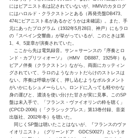
にはピアニスト名は記されていないが、HMVのカタログ
にはハロルド・クラクストンとある（再発売盤DB473、
474にピアニスト名があるかどうかは未確認）。また、手
元にあったプログラム（1932年5月28日、神戸）にもラロ
の『スペイン交響曲』が挙がっているが、このときは第
1、4、5楽章が演奏されていた。
ここから先は電気録音。サン＝サーンスの『序奏とロ
ンド・カプリツィオーソ』（HMV DB887、1925年）も
ピアノ伴奏（クラクストン）ながら、両面にカッティン
グされていて、ラロのようなカットだらけのストレスは
ない。序奏は呼吸が深く、押し込むようなポルタメント
がいかにもシュメーらしい。ロンドに入っても軽やかな
身の運びと、濃淡を使い分けた甘さが実に見事。このSP
盤は未入手で、「フランス・ヴァイオリンの粋を聴く」
(CPCD-2006)（「クラシックプレス」第13巻付録、音楽
出版社、2002年冬）を聴いた。
同じくSP盤は聴いたことはないが、『フランスのヴァ
イオリニスト』（グリーンドア GDCS0027）というオ