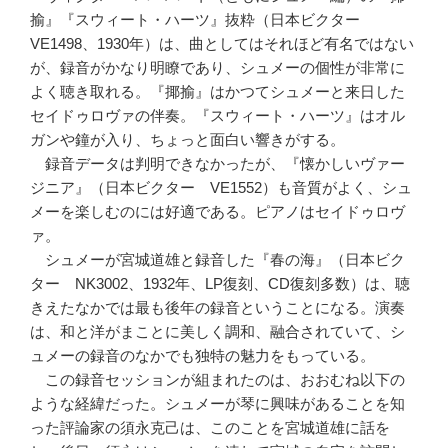
揄』『スウィート・ハーツ』抜粋（日本ビクター
VE1498、1930年）は、曲としてはそれほど有名ではない
が、録音がかなり明瞭であり、シュメーの個性が非常に
よく聴き取れる。『揶揄』はかつてシュメーと来日した
セイドゥロヴァの伴奏。『スウィート・ハーツ』はオル
ガンや鐘が入り、ちょっと面白い響きがする。
録音データは判明できなかったが、『懐かしいヴァー
ジニア』（日本ビクター VE1552）も音質がよく、シュ
メーを楽しむのには好適である。ピアノはセイドゥロヴ
ァ。
シュメーが宮城道雄と録音した『春の海』（日本ビク
ター NK3002、1932年、LP復刻、CD復刻多数）は、聴
きえたなかでは最も後年の録音ということになる。演奏
は、和と洋がまことに美しく調和、融合されていて、シ
ュメーの録音のなかでも独特の魅力をもっている。
この録音セッションが組まれたのは、おおむね以下の
ような経緯だった。シュメーが琴に興味があることを知
った評論家の須永克己は、このことを宮城道雄に話を