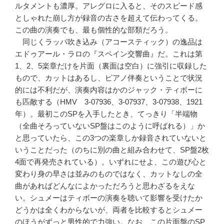
ルタメントも濃厚。アレグロに入ると、そのスピード感
としゃれた崩し方が録音の古さを超えて伝わってくる。
この曲の演奏でも、最も個性的な部類だろう。
同じくラッパ吹き込み（アコースティック）の逸品は
エドゥアール・ラロの『スペイン交響曲』だ。これは第
1、2、5楽章だけを片面（裏面は空白）に強引に収録した
もので、カットはあるし、ピアノ伴奏ということで状況
的には不利だが、演奏内容はかのジャック・ティボーに
も匹敵する（HMV 3-07936、3-07937、3-07938、1921
年）。最初このSPを入手したとき、てっきり「半端物
（全曲そろっていないSP盤はこのように呼ばれる）」か
と思っていたら、この3つの楽章しか録音されていないと
いうことだった（のちに別の曲と組み合わせて、SP盤2枚
4面で再発売されている）。いずれにせよ、この遊び心と
変わり身の早さは並みのものではなく、カットなしの全
曲があればどんなによかっただろうと思わざるをえな
い。シュメーはティボーの演奏を聴いて影響を受けたか
どうかは全くわからないが、両者を比較するとシュメー
のほうがずっと男性的で力強い。なお、この片面盤のSP