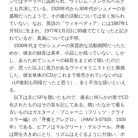
ンではマーラーに認められ、ウィレム・メンゲルベルク
とも共演している。1920年代から30年代がシュメーの全
盛期だったようで、その後の活動については全く知られ
ていない。なお、英語の「ウィキペディア」には1887年1
月9日に生まれ、1977年1月2日に89歳で亡くなったと記さ
れているが、真偽については不明。
1930年代までがシュメーの実質的な活動期間だったた
めか、彼女の録音は基本、小品しか残っていない。しか
し、あらためてシュメーの録音をまとめて聴いたのだ
が、思った以上に底力があるヴァイオリニストだと痛感
した。彼女単体のCDがこれまで発売されていないのは
（LP復刻も同様だったと思う）、全く不当な扱いといえ
る。
以下は主にSPを聴いたもので、過去に何らかの形でCD
化されたものはその旨を記してある。聴いたなかで最も
古いものはガエターノ・プニャーニ（フリッツ・クライ
スラー編）の『序奏とアレグロ』（HMV 3-07920、1920
年）である。ピアノはマルグリート・デルクール。序奏
は間を大きめにとり、リズムはえぐるように力強い。ポ