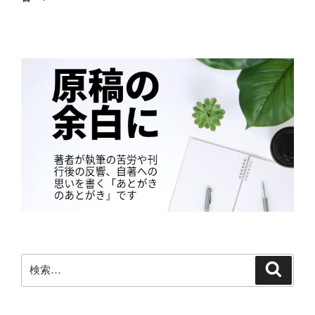
稿
シ
ョ
ン
検
検
索
索: