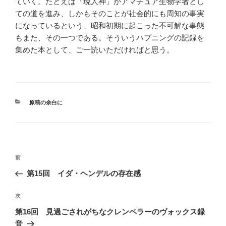
ていく。たとえば「現人神」がアマチュア生物学者とし
ての道を進み、しかもそのことが社会的にも周知の事実
になっているという、昭和初期に起こった不可解な事態
もまた、その一つである。そういうハプニングの記録を
集めた本として、ご一読いただければと思う。
カ
原稿の余白に
テ
ゴ
リ
ー
投
前
前
稿
の
第15回 イダ・ヘンデルの存在感
ナ
投
ビ
稿
次
次
ゲ
の
第16回 見過ごされがちなクレンペラーのヴォックス録
投
ー
音