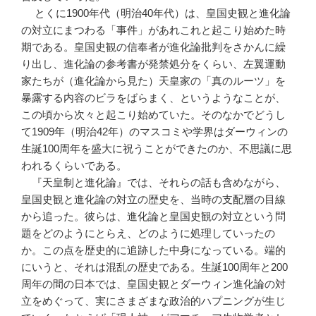
とくに1900年代（明治40年代）は、皇国史観と進化論
の対立にまつわる「事件」があれこれと起こり始めた時
期である。皇国史観の信奉者が進化論批判をさかんに繰
り出し、進化論の参考書が発禁処分をくらい、左翼運動
家たちが（進化論から見た）天皇家の「真のルーツ」を
暴露する内容のビラをばらまく、というようなことが、
この頃から次々と起こり始めていた。そのなかでどうし
て1909年（明治42年）のマスコミや学界はダーウィンの
生誕100周年を盛大に祝うことができたのか、不思議に思
われるくらいである。
『天皇制と進化論』では、それらの話も含めながら、
皇国史観と進化論の対立の歴史を、当時の支配層の目線
から追った。彼らは、進化論と皇国史観の対立という問
題をどのようにとらえ、どのように処理していったの
か。この点を歴史的に追跡した中身になっている。端的
にいうと、それは混乱の歴史である。生誕100周年と200
周年の間の日本では、皇国史観とダーウィン進化論の対
立をめぐって、実にさまざまな政治的ハプニングが生じ