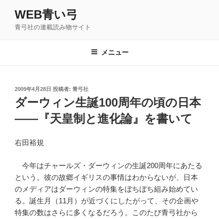
コ
WEB青い弓
ン
青弓社の連載読み物サイト
テ
ン
ツ
メニュー
へ
ス
キ
投
2009年4月28日
投稿者:
青弓社
稿
ッ
ダーウィン生誕100周年の頃の日本
日:
プ
――『天皇制と進化論』を書いて
右田裕規
今年はチャールズ・ダーウィンの生誕200周年にあたる
という。彼の故郷イギリスの事情はわからないが、日本
のメディアはダーウィンの特集をぼちぼち組み始めてい
る。誕生月（11月）が近づくにしたがって、その企画や
特集の数はさらに多くなるだろう。このたび青弓社から