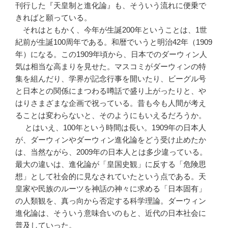
刊行した『天皇制と進化論』も、そういう流れに便乗で
きればと願っている。
それはともかく、今年が生誕200年ということは、1世
紀前が生誕100周年である。和暦でいうと明治42年（1909
年）になる。この1909年頃から、日本でのダーウィン人
気は相当な高まりを見せた。マスコミがダーウィンの特
集を組んだり、学界が記念行事を開いたり、ビーグル号
と日本との関係にまつわる噂話で盛り上がったりと、や
はりさまざまな企画で祝っている。昔も今も人間が考え
ることは変わらないと、そのようにもいえるだろうか。
とはいえ、100年という時間は長い。1909年の日本人
が、ダーウィンやダーウィン進化論をどう受け止めたか
は、当然ながら、2009年の日本人とは多少違っている。
最大の違いは、進化論が「皇国史観」に反する「危険思
想」として社会的に見なされていたという点である。天
皇家や民族のルーツを神話の神々に求める「日本固有」
の人類観を、真っ向から否定する科学理論。ダーウィン
進化論は、そういう意味合いのもと、近代の日本社会に
普及していった。