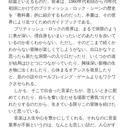
続篇といえるものだ。前著は、1960年代初頭から70年代
初頭にかけてのブリティッシュ・ロック・シーンの歴史
を「教科書」的に紹介するものだった。本書は、その世
界により近づくためのガイドブックである。
ブリティッシュ・ロックの世界は、まるで洞窟のよう
に奥が深い。僕自身もいまいったいどのあたりを歩いて
いるのか全くわからない。ただし、そのどこまで続くか
わからない冒険が楽しくてしようがない。出口かな？と
思ったら新たな洞窟への入り口だったり、いくつかの道
が結局はひとつにつながっていたり、興味深い新種の生
き物に出くわしたり、心休まるオアシスを発見したり
と、並の小説やロールプレイング・ゲームよりもワクワ
クさせられる。
しかも、そこで出会った音楽たちが、悲しいときに慰
めてくれたり、自らを奮い立たせる場面で勇気づけてく
れたりするのだから、生きている限りこの冒険を続けた
いと思っている。
音楽は人生や心を豊かにしてくれる。それなのに音楽
業界が不振というのは、なんとも悲しい話だ。人心がす