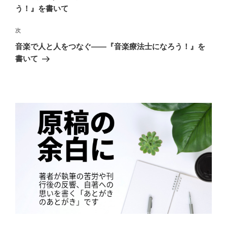
ナ
投
う！』を書いて
ビ
稿
ゲ
次
次
の
ー
音楽で人と人をつなぐ――『音楽療法士になろう！』を
投
書いて
シ
稿
ョ
ン