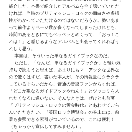
紹介した。本書で紹介したアルバムを全て聴いていただ
ければ、当時のブリティッシュ・ロックの面白さや多様
性がわかっていただけるのではないだろうか。勢いあま
って前作よりページ数が多くなってしまったけれども、
時間のあるときにでもペラペラとめくって、「おっ！こ
れは！」と感じるようなアルバムと出会ってくれればう
れしく思う。
本書は、そういった単なるガイドブックなのだ。
ただし、「なんだ、単なるガイドブックか」と軽い気
持ちで読もうと思えば、あまりにもマニアックな世界な
ので驚くはずだ。書いた本人が、その情報量にクラクラ
しているぐらいだから、普通の音楽ファンからすれば、
「どこが単なるガイドブックやねん！」とツッコミを入
れたくなるに違いない。そんなときは、ぜひとも前著
『ブリティッシュ・ロックの黄金時代』とあわせてごら
んいただきたい。『英国ロック博覧会』の巻末には、前
著も参照できる索引がついているので、これは便利！
（ちゃっかり宣伝してすみません）。