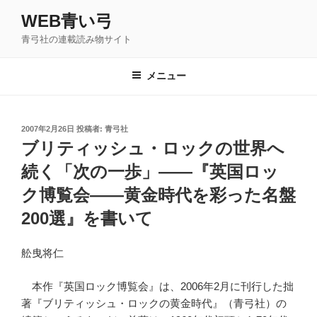
コ
WEB青い弓
ン
青弓社の連載読み物サイト
テ
ン
ツ
メニュー
へ
ス
キ
投
2007年2月26日
投稿者:
青弓社
稿
ッ
ブリティッシュ・ロックの世界へ
日:
プ
続く「次の一歩」――『英国ロッ
ク博覧会――黄金時代を彩った名盤
200選』を書いて
舩曳将仁
本作『英国ロック博覧会』は、2006年2月に刊行した拙
著『ブリティッシュ・ロックの黄金時代』（青弓社）の