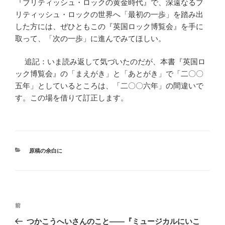
『ブリティッシュ・ロックの黄金時代』で、深遠なるブ
リティッシュ・ロックの世界へ「最初の一歩」を踏み出
した方には、ぜひともこの『英国ロック博覧会』を手に
取って、「次の一歩」に進んでみてほしい。
追記：いま読み返して気づいたのだが、本書『英国ロ
ック博覧会』の「まえがき」と「あとがき」で「二〇〇
五年」としているところは、「二〇〇六年」の間違いで
す。この場を借りて訂正します。
カ
原稿の余白に
テ
ゴ
リ
ー
投
前
前
稿
の
つかこうへいさんのこと――『ミュージカルにいこ