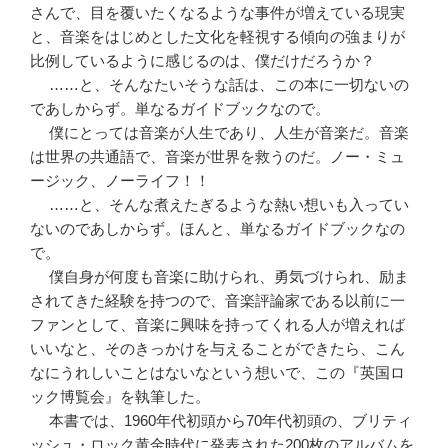
さんで、目を覆いたくなるような事件が増えている現実
と、音楽をはじめとした文化を軽視する傾向の強まりが
比例しているように感じるのは、僕だけだろうか？
……と、そんなたいそうな話は、この本に一切ないの
であしからず。単なるガイドブックなので。
僕にとっては音楽が人生であり、人生が音楽だ。音楽
は世界の共通語で、音楽が世界を救うのだ。ノー・ミュ
ージック、ノーライフ！！
……と、そんな煮えたぎるような熱い想いも入ってい
ないのであしからず。ほんと、単なるガイドブックなの
で。
僕自身が何度も音楽に助けられ、勇気づけられ、励ま
されてきた経験を持つので、音楽評論家である以前に一
ファンとして、音楽に興味を持ってくれる人が増えれば
いいなと、そのきっかけを与えることができたら、こん
なにうれしいことはないなという想いで、この『英国ロ
ック博覧会』を執筆した。
本書では、1960年代初頭から70年代初頭の、ブリティ
ッシュ・ロック黄金時代に発表された200枚のアルバムを