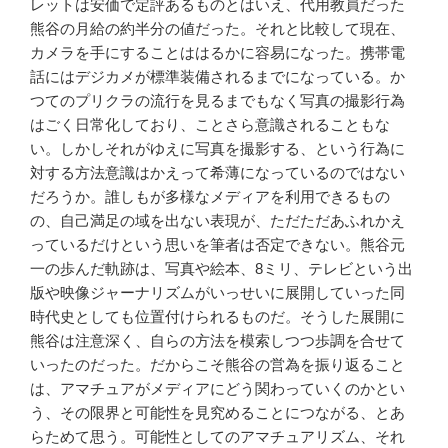
レットは安価で定評あるものとはいえ、代用教員だった
熊谷の月給の約半分の値だった。それと比較して現在、
カメラを手にすることははるかに容易になった。携帯電
話にはデジカメが標準装備されるまでになっている。か
つてのプリクラの流行を見るまでもなく写真の撮影行為
はごく日常化しており、ことさら意識されることもな
い。しかしそれがゆえに写真を撮影する、という行為に
対する方法意識はかえって希薄になっているのではない
だろうか。誰しもが多様なメディアを利用できるもの
の、自己満足の域を出ない表現が、ただただあふれかえ
っているだけという思いを筆者は否定できない。熊谷元
一の歩んだ軌跡は、写真や絵本、8ミリ、テレビという出
版や映像ジャーナリズムがいっせいに展開していった同
時代史としても位置付けられるものだ。そうした展開に
熊谷は注意深く、自らの方法を模索しつつ歩調を合せて
いったのだった。だからこそ熊谷の営為を振り返ること
は、アマチュアがメディアにどう関わっていくのかとい
う、その限界と可能性を見究めることにつながる、とあ
らためて思う。可能性としてのアマチュアリズム、それ