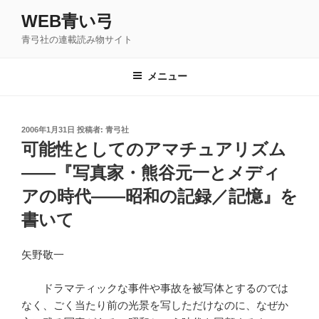
コ
WEB青い弓
ン
青弓社の連載読み物サイト
テ
ン
ツ
メニュー
へ
ス
キ
投
2006年1月31日
投稿者:
青弓社
稿
ッ
可能性としてのアマチュアリズム
日:
プ
――『写真家・熊谷元一とメディ
アの時代――昭和の記録／記憶』を
書いて
矢野敬一
ドラマティックな事件や事故を被写体とするのでは
なく、ごく当たり前の光景を写しただけなのに、なぜか