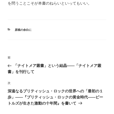
を問うことこそが本書のねらいといってもいい。
カ
原稿の余白に
テ
ゴ
リ
ー
投
前
前
稿
の
「ナイトメア叢書」という結晶――「ナイトメア叢
ナ
投
書」を刊行して
ビ
稿
ゲ
次
次
の
ー
深遠なるブリティッシュ・ロックの世界への「最初の１
投
歩」――『ブリティッシュ・ロックの黄金時代――ビー
シ
稿
トルズが生きた激動の十年間』を書いて
ョ
ン