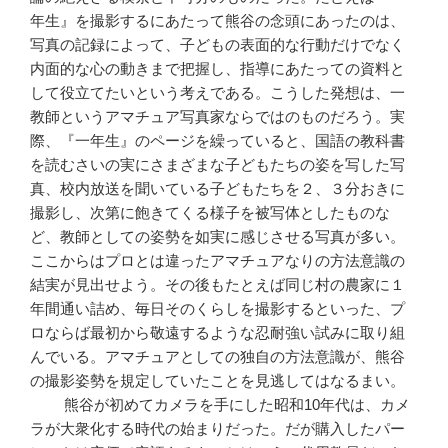
年生』を撮影するにあたって熊谷の念頭にあったのは、
写真の記録によって、子どもの表面的な行動だけでなく
内面的な心の動きまで把握し、指導にあたっての資料と
して役立てたいという考えである。こうした発想は、一
教師というアマチュア写真家ならではのものだろう。実
際、『一年生』のページを繰っていると、国語の教科書
を読むさいの実にさまざまな子どもたちの姿を写した写
真、校内放送を聞いている子どもたちを２、３分おきに
撮影し、次第に飽きてくる様子を被写体としたものな
ど、教師としての姿勢を如実に感じさせる写真が多い。
ここからはプロとは違ったアマチュアなりの方法意識の
結実が見出せよう。その後もたとえば同じ村の農家に１
年間通い詰め、毎日そのくらしを撮影するといった、プ
ロならば最初から敬遠するような忍耐強い試みに取り組
んでいる。アマチュアとしての独自の方法意識が、熊谷
の撮影姿勢を規定していたことを見逃してはなるまい。
熊谷が初めてカメラを手にした昭和10年代は、カメ
ラが大衆化する時代の始まりだった。だが購入したパー