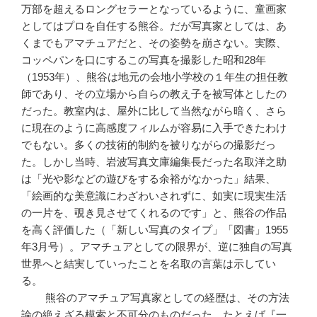
万部を超えるロングセラーとなっているように、童画家
としてはプロを自任する熊谷。だが写真家としては、あ
くまでもアマチュアだと、その姿勢を崩さない。実際、
コッペパンを口にするこの写真を撮影した昭和28年
（1953年）、熊谷は地元の会地小学校の１年生の担任教
師であり、その立場から自らの教え子を被写体としたの
だった。教室内は、屋外に比して当然ながら暗く、さら
に現在のように高感度フィルムが容易に入手できたわけ
でもない。多くの技術的制約を被りながらの撮影だっ
た。しかし当時、岩波写真文庫編集長だった名取洋之助
は「光や影などの遊びをする余裕がなかった」結果、
「絵画的な美意識にわざわいされずに、如実に現実生活
の一片を、覗き見させてくれるのです」と、熊谷の作品
を高く評価した（「新しい写真のタイプ」「図書」1955
年3月号）。アマチュアとしての限界が、逆に独自の写真
世界へと結実していったことを名取の言葉は示してい
る。
熊谷のアマチュア写真家としての経歴は、その方法
論の絶えざる模索と不可分のものだった。たとえば『一