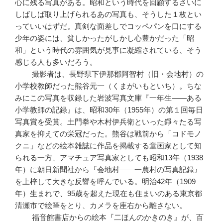
心に残る写真がある。昭和という時代を回顧するさいに
しばしば取り上げられるあの写真も、そうした１枚とい
っていいはずだ。真剣な面差しでコッペパンを口にする
少年の姿には、貧しかったがしかし心豊かだった「昭
和」という時代の雰囲気が見事に凝縮されている、そう
感じる人も多いだろう。
撮影者は、長野県下伊那郡阿智村（旧・会地村）の
小学校教師だった熊谷元一（くまがいもといち）。ちな
みにこの写真を収録した岩波写真文庫『一年生――ある
小学教師の記録』は、昭和30年（1955年）の第１回毎日
写真賞を受賞。土門拳や木村伊兵衛といった錚々たる写
真家を抑えての栄冠だった。熊谷は戦前から「コドモノ
クニ」などの絵本雑誌に作品を掲載する童画家として知
られる一方、アマチュア写真家としても昭和13年（1938
年）に朝日新聞社から『会地村――一農村の写真記録』
を上梓して大きな反響を呼んでいる。明治42年（1909
年）生まれで、95歳を超えた現在も住まいのある東京都
清瀬市で絵筆をとり、カメラを座右から離さない。
福音館書店からの絵本『二ほんのかきのき』が、百