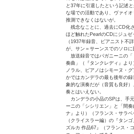
と37年に引退したという記述
な場での活動であり、ヴァイオ
推測できなくはないが。
残念なことに、過去にCD化さ
ほど触れたPearlのCDにジ
（1937年録音、ピアニスト不
が、サン＝サーンスでのソロに
放送録音ではパガニーニの「
奏曲」（『タンクレディ』より）（Mel
ノラル、ピアノはシモーヌ・グ
かではカンデラの最も後年の録
象的な演奏だが（音質も良好）
奏とはいえない。
カンデラの小品のSPは、手元
ーニの「シシリエン」と「間奏
ナ』より）（フランス・サラベー
（クライスラー編）の『タンゴ
ズルカ 作品67』（フランス・コ