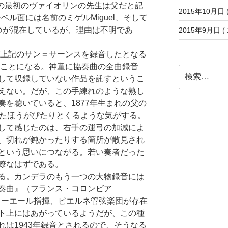
息子の最初のヴァイオリンの先生は父だと記
2015年10月日
(
ベル面には名前のミゲルMiguel、そして
の2つが混在しているが、理由は不明であ
2015年9月日
( 
が上記のサン＝サーンスを録音したとなる
うことになる。神童に協奏曲の全曲録音
検
して収録していない作品を託すというこ
索:
えない。だが、この手練れのような熟し
を聴いていると、1877年生まれの父の
したほうがぴたりとくるような気がする。
して感じたのは、右手の運弓の加減によ
、切れが鈍かったりする箇所が散見され
という思いにつながる。若い奏者だった
瞭なはずである。
る。カンデラのもう一つの大物録音には
奏曲』（フランス・コロンビア
ゾルミーエール指揮、ピエルネ管弦楽団が存在
ト上にはあがっているようだが、この種
は1943年録音とされるので、そうなる