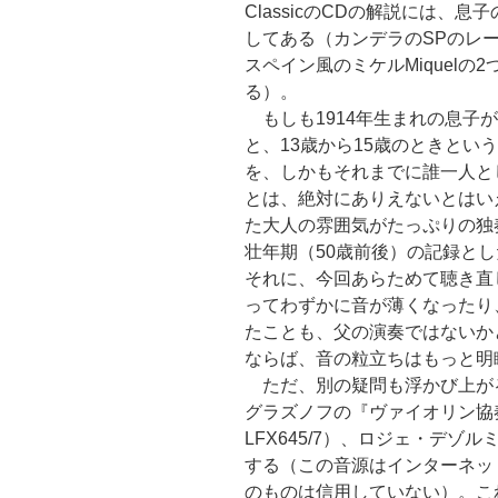
ClassicのCDの解説には、
してある（カンデラのSPのレー
スペイン風のミケルMiquel
る）。
もしも1914年生まれの息子
と、13歳から15歳のときとい
を、しかもそれまでに誰一人と
とは、絶対にありえないとはい
た大人の雰囲気がたっぷりの独奏
壮年期（50歳前後）の記録と
それに、今回あらためて聴き直
ってわずかに音が薄くなったり
たことも、父の演奏ではないか
ならば、音の粒立ちはもっと明
ただ、別の疑問も浮かび上が
グラズノフの『ヴァイオリン協
LFX645/7）、ロジェ・デ
する（この音源はインターネッ
のものは信用していない）。これ