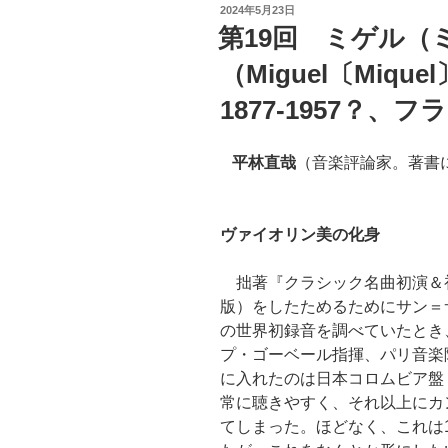
投
2024年5月23日
稿
第19回 ミゲル（
日:
（Miguel〔Miquel
1877-1957？、
平林直哉
（音楽評論家。著書
ヴァイオリン美の化身
拙著『クラシック名曲初演＆初
版）をしたためるためにサン＝
の世界初録音を調べていたとき
プ・ゴーベール指揮、パリ音楽
に入れたのは日本コロムビア盤（J
常に聴きやすく、それ以上にカ
てしまった。ほどなく、これは1