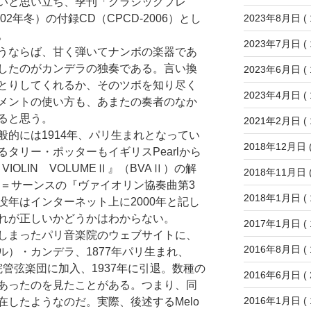
いと思い立ち、季刊「クラシックプレ
2023年8月日
( 
2年冬）の付録CD（CPCD-2006）とし
。
2023年7月日
( 
うならば、甘く弾いてナンボの楽器であ
したのがカンデラの独奏である。言い換
2023年6月日
( 
とりしてくれるか、そのツボを知り尽く
2023年4月日
( 
メントの使い方も、あまたの奏者のなか
ると思う。
2021年2月日
( 
的には1914年、パリ生まれとなってい
2018年12月日
(
タリー・ポッターもイギリスPearlから
 VIOLIN VOLUMEⅡ』（BVAⅡ）の解
2018年11月日
(
ン＝サーンスの『ヴァイオリン協奏曲第3
2018年1月日
( 
年はインターネット上に2000年と記し
れが正しいかどうかはわからない。
2017年1月日
( 
しまったパリ音楽院のウェブサイトに、
2016年8月日
( 
）・カンデラ、1877年パリ生まれ、
楽院管弦楽団に加入、1937年に引退。数種の
2016年6月日
( 
あったのを見たことがある。つまり、同
2016年1月日
( 
したようなのだ。実際、後述するMelo