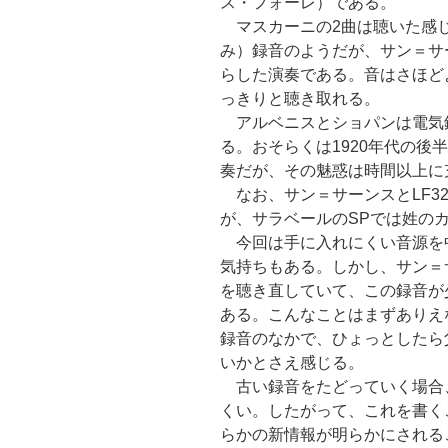
ス・フォーレ）である。
マスカーニの2曲は聴いた感
み）録音のようだが、サン＝サ
らした演奏である。音はさほど
っきりと聴き取れる。
アルベニスとショパンは電気
る。おそらくは1920年代の後
奏だが、その魅惑は時間以上に
なお、サン＝サーンスとLF32の
が、サラベールのSPでは姓の
今回は手に入れにくい音源を
気持ちもある。しかし、サン＝
を聴き直していて、この録音が
ある。こんなことはまずありえ
録音のなかで、ひょっとしたら
いかとさえ感じる。
古い録音をたどっていく場合
くい。したがって、これを書く
らかの新情報が明らかにされる