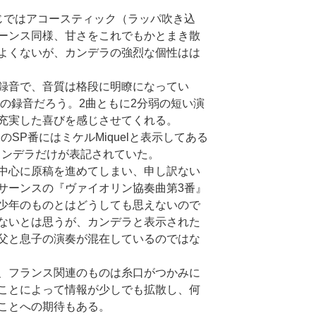
じではアコースティック（ラッパ吹き込
ーンス同様、甘さをこれでもかとまき散
よくないが、カンデラの強烈な個性はは
録音で、音質は格段に明瞭になってい
半の録音だろう。2曲ともに2分弱の短い演
充実した喜びを感じさせてくれる。
SP番にはミケルMiquelと表示してある
カンデラだけが表記されていた。
中心に原稿を進めてしまい、申し訳ない
サーンスの『ヴァイオリン協奏曲第3番』
少年のものとはどうしても思えないので
ないとは思うが、カンデラと表示された
父と息子の演奏が混在しているのではな
、フランス関連のものは糸口がつかみに
ことによって情報が少しでも拡散し、何
ことへの期待もある。