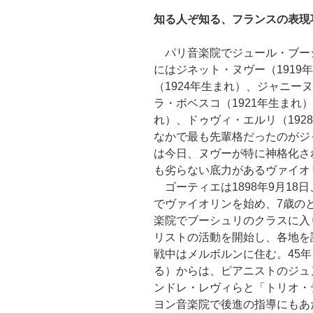
知る人ぞ知る、フランスの表現
パリ音楽院でジュール・ブー
にはジネット・ヌヴー（1919
（1924年生まれ）、ジャニー
ラ・ボベスコ（1921年生まれ
れ）、ドゥヴィ・エルリ（192
なかで最も先輩格だったのがジ
は今日、ヌヴーが特に神格化さ
も劣らない底力があるヴァイオ
ゴーティエは1898年9月18
でヴァイオリンを始め、7歳の
楽院でブーシュリのクラスに入り
リストの活動を開始し、各地を
戦中はメルボルンに住む。45年
る）からは、ピアニストのジュ
ンドレ・レヴィらと「トリオ・
ヨン音楽院で後進の指導にもあ