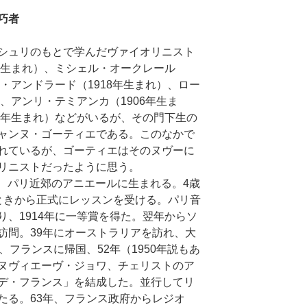
巧者
シュリのもとで学んだヴァイオリニスト
年生まれ）、ミシェル・オークレール
ヌ・アンドラード（1918年生まれ）、ロー
）、アンリ・テミアンカ（1906年生ま
8年生まれ）などがいるが、その門下生の
ャンヌ・ゴーティエである。このなかで
れているが、ゴーティエはそのヌヴーに
リニストだったように思う。
日、パリ近郊のアニエールに生まれる。4歳
ときから正式にレッスンを受ける。パリ音
、1914年に一等賞を得た。翌年からソ
訪問。39年にオーストラリアを訪れ、大
、フランスに帰国、52年（1950年説もあ
ヌヴィエーヴ・ジョワ、チェリストのア
デ・フランス」を結成した。並行してリ
たる。63年、フランス政府からレジオ