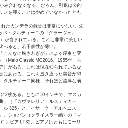
とかみ合わなくなる。むろん、引退は公的
リンを弾くことはやめていなかったとも
れたカンデラの録音は非常に少ない。先
ュゼッペ・タルティーニの『グラーヴェ』
詳）が含まれている。これも非常に美しい
比べると、若干個性が薄い。
「こんなに胸さわぎが」による序奏と変
o Classic MC2016、1955年、モ
ア）がある。これは現在知られているな
音にあたる。これも透き通った美音が印
、タルティーニ同様、それほど濃厚な演
に2枚ある。ともに10インチで、マスカ
曲」（『カヴァレリア・ルスティカー
ル 325）と、イサーク・アルベニス
』、ショパン（クライスラー編）の『マ
ロンビア LF32、ピアノはともにモーリ