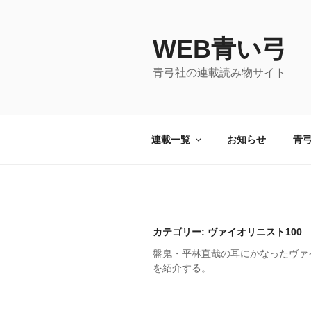
コ
ン
WEB青い弓
テ
ン
青弓社の連載読み物サイト
ツ
へ
ス
キ
連載一覧
お知らせ
青
ッ
プ
カテゴリー: ヴァイオリニスト100
盤鬼・平林直哉の耳にかなったヴァ
を紹介する。