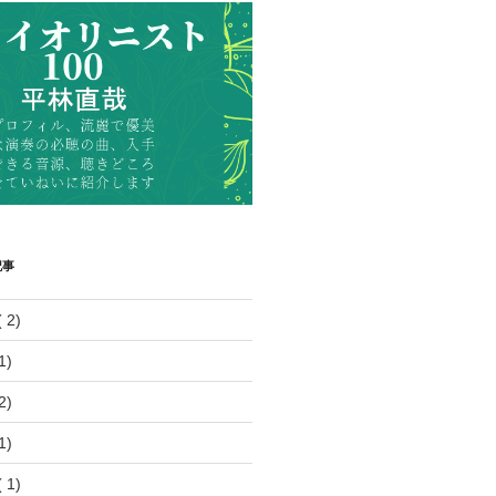
記事
 2)
1)
2)
1)
 1)