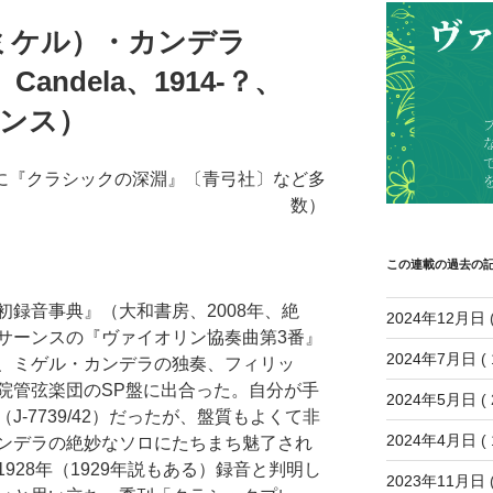
ミケル）・カンデラ
〕Candela、1914-？、
フランス）
に『クラシックの深淵』〔青弓社〕など多
数）
この連載の過去の
録音事典』（大和書房、2008年、絶
2024年12月日
(
サーンスの『ヴァイオリン協奏曲第3番』
2024年7月日
( 
、ミゲル・カンデラの独奏、フィリッ
院管弦楽団のSP盤に出合った。自分が手
2024年5月日
( 
-7739/42）だったが、盤質もよくて非
2024年4月日
( 
ンデラの絶妙なソロにたちまち魅了され
928年（1929年説もある）録音と判明し
2023年11月日
(