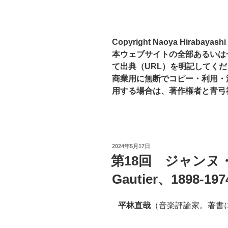
Copyright Naoya Hirabayashi
本ウェブサイトの全部あるいは
て出典（URL）を明記してく
商業用に無断でコピー・利用・
用する場合は、著作権者と青弓
投
2024年5月17日
稿
第18回 ジャンヌ・
日:
Gautier、1898-
平林直哉
（音楽評論家。著書