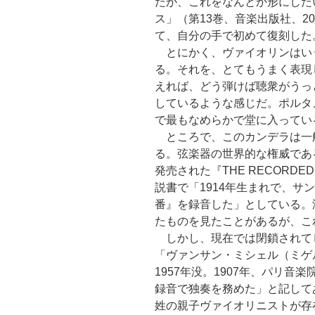
たが、これをなんとか形にした
ス」（第13巻、音楽出版社、200
て、自分の手で初めて復刻した
とにかく、ヴァイオリンはい
る。それを、とてもうまく表現
えれば、どう弾けば聴衆がうっ
しているような感じだ。ポルタ
で最もなめらかで堂に入ってい
ところで、このカンデラは一般
る。弦楽器の世界的な権威である
発売された『THE RECORDED
説書で「1914年生まれで、サ
番』を録音した」としている。没
たものを見たことがあるが、こ
しかし、現在では閉鎖されて
「ヴァンサン・ミシェル（ミゲル
1957年没。1907年、パリ音
録音で独奏を務めた」と記して
姓の親子ヴァイオリニストが存在