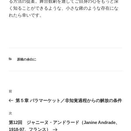
る方法の提案。舞台観劇を通してご自身の心をもっと深
く知ることができるような、小さな鍬のような存在にな
れたら幸いです。
カ
原稿の余白に
テ
ゴ
リ
ー
投
前
前
稿
の
第５章 パラマーケット／非知覚過程からの解放の条件
ナ
投
ビ
稿
次
次
ゲ
の
第12回 ジャニーヌ・アンドラード（Janine Andrade、
投
ー
1918-97、フランス）