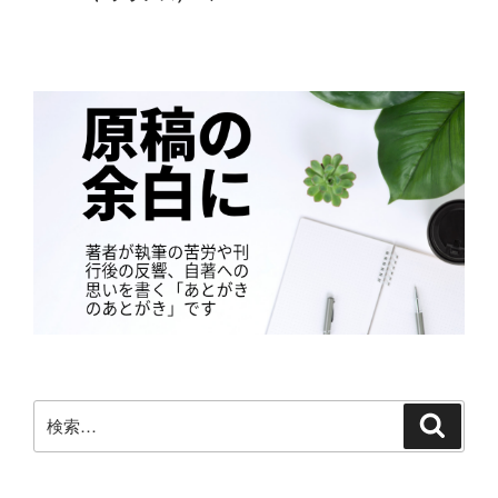
稿
シ
ョ
ン
検
検
索
索: