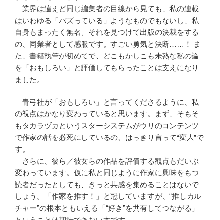
業界は違えど同じ編集者の目線から見ても、私の連載
はいわゆる「バズっている」ようなものでもないし、私
自身もまったく無名。それを見つけて出版の決裁をする
の、同業者として感服です。すごい勇気と決断……！ ま
た、書籍執筆が初めてで、どこもかしこも未熟な私の論
を「おもしろい」と評価してもらったことは支えになり
ました。
青弓社が「おもしろい」と言ってくださるように、私
の視点はかなり変わっていると思います。まず、そもそ
もタカラヅカというスターシステムがウリのコンテンツ
で作家の話を必死にしているの、はっきり言って“変人”で
す。
さらに、彼ら／彼女らの作品を評価する観点もだいぶ
変わっています。仮に私と同じように作家に興味をもつ
読者だったとしても、きっと共感を集めることはないで
しょう。「作家を推す！」と冠していますが、“推しカル
チャー”の根本ともいえる「“好き”を共有してつながる」
ということは期待できない本です。