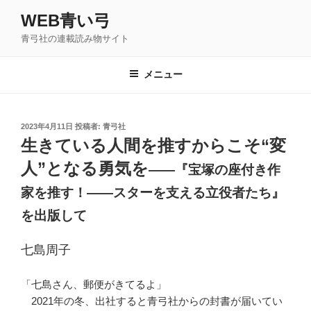
コ
WEB青い弓
ン
青弓社の連載読み物サイト
テ
ン
ツ
メニュー
へ
ス
キ
投
2023年4月11日
投稿者:
青弓社
稿
ッ
生きている人間を推すからこそ“変
日:
プ
人”となる勇気を
――『宝塚の座付き作
家を推す！――スターを支える立役者たち』
を出版して
七島周子
「七島さん、郵便がきてるよ」
2021年の冬、出社すると青弓社からの封書が届いてい