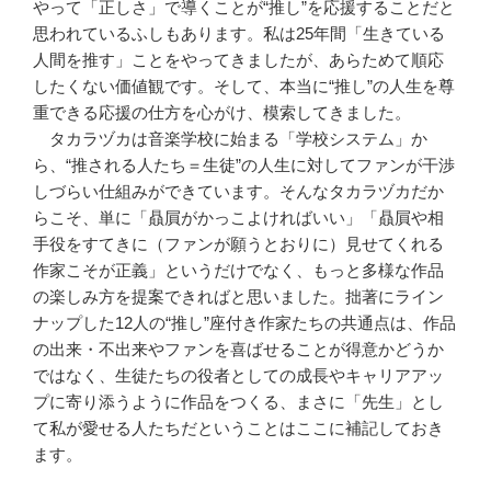
やって「正しさ」で導くことが“推し”を応援することだと
思われているふしもあります。私は25年間「生きている
人間を推す」ことをやってきましたが、あらためて順応
したくない価値観です。そして、本当に“推し”の人生を尊
重できる応援の仕方を心がけ、模索してきました。
タカラヅカは音楽学校に始まる「学校システム」か
ら、“推される人たち＝生徒”の人生に対してファンが干渉
しづらい仕組みができています。そんなタカラヅカだか
らこそ、単に「贔屓がかっこよければいい」「贔屓や相
手役をすてきに（ファンが願うとおりに）見せてくれる
作家こそが正義」というだけでなく、もっと多様な作品
の楽しみ方を提案できればと思いました。拙著にライン
ナップした12人の“推し”座付き作家たちの共通点は、作品
の出来・不出来やファンを喜ばせることが得意かどうか
ではなく、生徒たちの役者としての成長やキャリアアッ
プに寄り添うように作品をつくる、まさに「先生」とし
て私が愛せる人たちだということはここに補記しておき
ます。