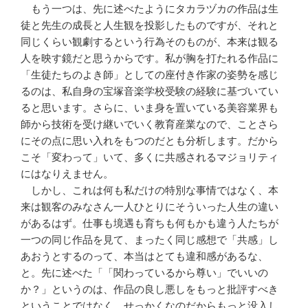
もう一つは、先に述べたようにタカラヅカの作品は生
徒と先生の成長と人生観を投影したものですが、それと
同じくらい観劇するという行為そのものが、本来は観る
人を映す鏡だと思うからです。私が胸を打たれる作品に
「生徒たちのよき師」としての座付き作家の姿勢を感じ
るのは、私自身の宝塚音楽学校受験の経験に基づいてい
ると思います。さらに、いま身を置いている美容業界も
師から技術を受け継いでいく教育産業なので、ことさら
にその点に思い入れをもつのだとも分析します。だから
こそ「変わって」いて、多くに共感されるマジョリティ
にはなりえません。
しかし、これは何も私だけの特別な事情ではなく、本
来は観客のみなさん一人ひとりにそういった人生の違い
があるはず。仕事も境遇も育ちも何もかも違う人たちが
一つの同じ作品を見て、まったく同じ感想で「共感」し
あおうとするのって、本当はとても違和感があるな、
と。先に述べた「「関わっているから尊い」でいいの
か？」というのは、作品の良し悪しをもっと批評すべき
ということではなく、せっかくなのだからもっと没入し