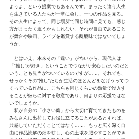
ようよ、という提案でもあるんです。まったく違う人生
を生きている人たちが一堂に会し、一つの作品を見る。
その人生によって、同じ場所で同じ時間に見ても、感じ
方がまったく違うかもしれない。それが自由であること
が舞台や映画、ライブを鑑賞する醍醐味ではないでしょ
うか。
とはいえ、本来その「違い」が怖いから、現代人は
「“推し”が好き」ということでつながり安心したいのだと
いうことも見当がついているのですが……。それでも、
せっかくその“推し”たちが生活のほとんどをなげうってつ
くっている作品に、こちらも同じくらいの熱量で没入す
ることが彼らに対する敬意であり、何よりの応援ではな
いでしょうか。
私が自分の「小さい庭」から大切に育ててきたものを
みなさんに出荷してお役に立てることがあるとすれば、
共感していただくことではなく……、もっと広く深く自
由に作品読解の畑を耕し、心の土壌を肥やすことができ