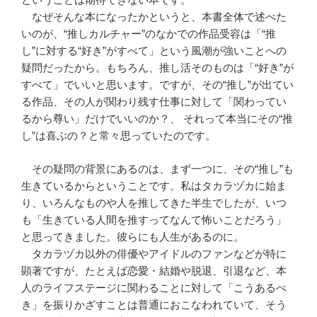
なぜそんな本になったかというと、本書全体で述べた
いのが、“推しカルチャー”のなかでの作品受容は「“推
し”に対する“好き”がすべて」という風潮が強いことへの
疑問だったから。もちろん、推し活そのものは「“好き”が
すべて」でいいと思います。ですが、その“推し”が出てい
る作品、その人が関わり残す仕事に対して「関わってい
るから尊い」だけでいいのか？、 それって本当にその“推
し”は喜ぶの？と常々思っていたのです。
その疑問の背景にあるのは、まず一つに、その“推し”も
生きているからということです。私はタカラヅカに始ま
り、いろんなものや人を推してきた半生でしたが、いつ
も「生きている人間を推すってなんて怖いことだろう」
と思ってきました。彼らにも人生があるのに。
タカラヅカ以外の俳優やアイドルのファンなどが特に
顕著ですが、たとえば恋愛・結婚や脱退、引退など、本
人のライフステージに関わることに対して「こうあるべ
き」を振りかざすことは普通におこなわれていて、そう