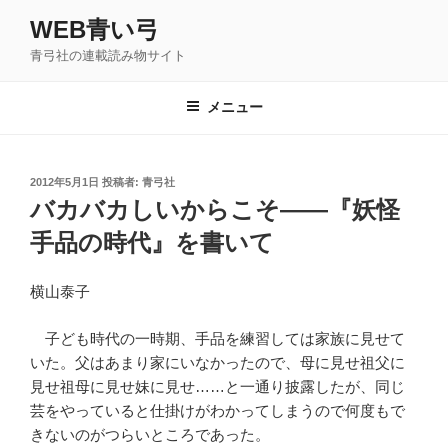
コ
WEB青い弓
ン
青弓社の連載読み物サイト
テ
ン
ツ
メニュー
へ
ス
キ
投
2012年5月1日
投稿者:
青弓社
稿
ッ
バカバカしいからこそ――『妖怪
日:
プ
手品の時代』を書いて
横山泰子
子ども時代の一時期、手品を練習しては家族に見せて
いた。父はあまり家にいなかったので、母に見せ祖父に
見せ祖母に見せ妹に見せ……と一通り披露したが、同じ
芸をやっていると仕掛けがわかってしまうので何度もで
きないのがつらいところであった。