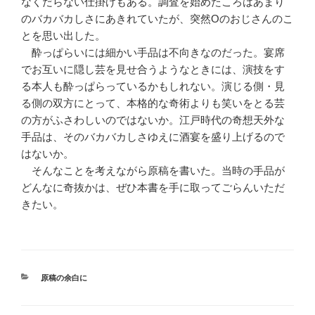
なくだらない仕掛けもある。調査を始めたころはあまり
のバカバカしさにあきれていたが、突然Oのおじさんのこ
とを思い出した。
酔っぱらいには細かい手品は不向きなのだった。宴席
でお互いに隠し芸を見せ合うようなときには、演技をす
る本人も酔っぱらっているかもしれない。演じる側・見
る側の双方にとって、本格的な奇術よりも笑いをとる芸
の方がふさわしいのではないか。江戸時代の奇想天外な
手品は、そのバカバカしさゆえに酒宴を盛り上げるので
はないか。
そんなことを考えながら原稿を書いた。当時の手品が
どんなに奇抜かは、ぜひ本書を手に取ってごらんいただ
きたい。
カ
原稿の余白に
テ
ゴ