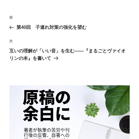
リ
ー
投
前
前
稿
の
第40回 子連れ対策の強化を望む
ナ
投
ビ
稿
次
次
ゲ
の
互いの理解が「いい音」を生む――『まるごとヴァイオ
投
ー
リンの本』を書いて
稿
シ
ョ
ン