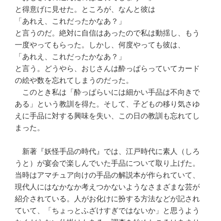
と得意げに見せた。ところが、なんと彼は
「あれえ、これだったかなあ？」
と言うのだ。絶対に自信はあったので私は動揺し、もう
一度やってもらった。しかし、何度やっても彼は、
「あれえ、これだったかなあ？」
と言う。どうやら、おじさんは酔っぱらっていてカード
の絵や数を忘れてしまうのだった。
このとき私は「酔っぱらいには細かい手品は不向きで
ある」という教訓を得た。そして、子どもの移り気さゆ
えに手品に対する興味を失い、この日の教訓も忘れてし
まった。
新著『妖怪手品の時代』では、江戸時代に素人（しろ
うと）が宴会で楽しんでいた手品について取り上げた。
当時はアマチュア向けの手品の解説本が作られていて、
現代人にはなかなか考えつかないようなさまざまな芸が
紹介されている。人がお化けに扮する方法などが記され
ていて、「ちょっとふざけすぎではないか」と思うよう