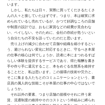
います。
しかし、私たちは日々、実際に買ってくださるたくさ
んの人々と接していたはずです。つまり、本は確実に求
められているし売れているが、かつて好調なころの店舗
や制度の設計では、おもに家賃などの経費が見合わな
い、ペイしない。そのために、会社の存続が危ういとい
う自分たちの不安を語っていたのだと思います。
売り上げの減少に合わせて店舗や組織を縮小するとい
う、避けられない変化に対応するときに、守るべき本屋
の仕事の核心は何でしょうか。読者に本にまつわるすば
らしい体験を提供するサービスであり、得た報酬を書き
手や作り手に還元すること、本をめぐる生態系を維持す
ることだと、私は思います。この循環の技術や労力と、
そこに集まる人たちとのコミュニケーションという、書
店員の属人的な技能こそが本屋の仕事の中心ではないで
しょうか。
それ以外の要素、つまり店舗の規模やそれに伴う家
賃、流通制度の維持やそのコストという枠組みに縛られ