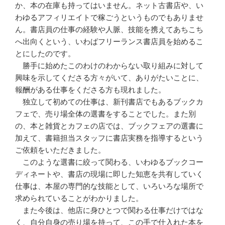
か、本の在庫も持ってはいません。ネット古書店や、い
わゆるアフィリエイトで稼ごうというものでもありませ
ん。書店員の仕事の経験や人脈、技能を携えてあちこち
へ出向くという、いわばフリーランス書店員を始めるこ
とにしたのです。
勝手に始めたこのわけのわからない取り組みに対して
興味を示してくださる方々がいて、ありがたいことに、
報酬がある仕事をくださる方も現れました。
独立して初めての仕事は、新刊書店でもあるブックカ
フェで、売り場全体の選書をすることでした。また別
の、本と雑貨とカフェの店では、ブックフェアの選書に
加えて、書籍担当スタッフに書店実務を指導するという
ご依頼をいただきました。
このような選書に絞って関わる、いわゆるブックコー
ディネートや、書店の現場に即した知恵を共有していく
仕事は、本屋の専門的な技能として、いろいろな場所で
求められていることがわかりました。
また今後は、他店に身ひとつで関わる仕事だけではな
く、自分自身の売り場を持って、この手で仕入れた本を