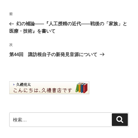
ー
投
前
前
稿
の
幻の補論――『人工授精の近代――戦後の「家族」と
ナ
投
医療・技術』を書いて
ビ
稿
ゲ
次
次
の
ー
第44回 諏訪根自子の新発見音源について
投
シ
稿
ョ
ン
検
検
索
索: