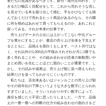
者たちの見識があるべきです。新刊・既刊を問わず、で
きるだけ幅広く目配せをして、これから売れそうな兆し
を見せている本を掘り出して積む。手をかけなくても積
んでおくだけで売れるヒット商品があるのなら、その隣
に何を積めばあわせて買ってもらえるのか、あれこれと
探ってみる。それが本来の仕事です。
売り上げデータの上位には上がってこない中位グルー
プを豊かにすることが、書店の売り上げ全体を下支えす
るとともに、品揃えを面白くもします。ベスト20ではな
く、それ以外の1,000点の平積みそれぞれが月に1冊でも
多く売れることや、その組み合わせが読者の衝動買いや
まとめ買いを生むことほどに面白いことが重要です。し
かし、その試みや成果は、売り上げ順に並べ替えられた
結果だけを追ってもわかりにくいものです。
私たちは、店全体あるいはジャンルごとの売り上げ額
やその前年比の下降というような大きな数字にとらわれ
すぎていました。そういうわかりやすい数字によって、
責任を感じたり不安に思ったりしました。一方で、品揃
えの一冊一冊への判断の仕方や組み合わせの面白さをど