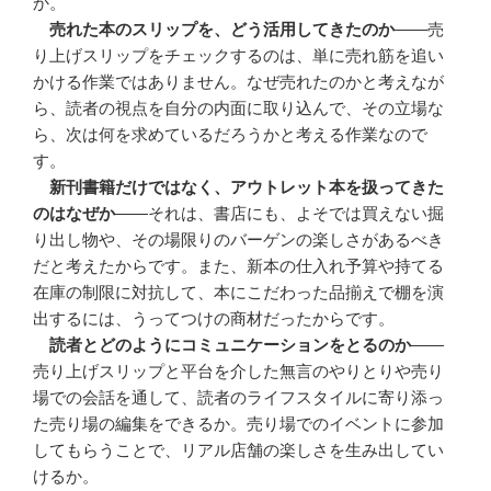
か。
売れた本のスリップを、どう活用してきたのか
――売
り上げスリップをチェックするのは、単に売れ筋を追い
かける作業ではありません。なぜ売れたのかと考えなが
ら、読者の視点を自分の内面に取り込んで、その立場な
ら、次は何を求めているだろうかと考える作業なので
す。
新刊書籍だけではなく、アウトレット本を扱ってきた
のはなぜか
――それは、書店にも、よそでは買えない掘
り出し物や、その場限りのバーゲンの楽しさがあるべき
だと考えたからです。また、新本の仕入れ予算や持てる
在庫の制限に対抗して、本にこだわった品揃えで棚を演
出するには、うってつけの商材だったからです。
読者とどのようにコミュニケーションをとるのか
――
売り上げスリップと平台を介した無言のやりとりや売り
場での会話を通して、読者のライフスタイルに寄り添っ
た売り場の編集をできるか。売り場でのイベントに参加
してもらうことで、リアル店舗の楽しさを生み出してい
けるか。