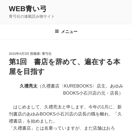
コ
WEB青い弓
ン
青弓社の連載読み物サイト
テ
ン
ツ
メニュー
へ
ス
キ
投
2015年4月3日
投稿者:
青弓社
稿
ッ
第1回 書店を辞めて、遍在する本
日:
プ
屋を目指す
久禮亮太
（久禮書店〈KUREBOOKS〉店主。あゆみ
BOOKS小石川店の元・店長）
はじめまして、久禮亮太と申します。今年の1月に、新
刊書店のあゆみBOOKS小石川店の店長の職を離れ、「久
禮書店」を始めました。
「久禮書店」とは名乗っていますが、まだ店舗はおろ