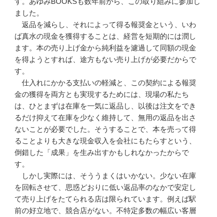
す。あゆみBOOKSも数年前から、この取り組みに参加し
ました。
返品を減らし、それによって得る報奨金という、いわ
ば真水の現金を獲得することは、経営を短期的には潤し
ます。本の売り上げ金から純利益を濾過して同額の現金
を得ようとすれば、途方もない売り上げが必要だからで
す。
仕入れにかかる支払いの軽減と、この契約による報奨
金の獲得を両方とも実現するためには、現場の私たち
は、ひとまずは在庫を一気に返品し、以後は注文をでき
るだけ抑えて在庫を少なく維持して、無用の返品を出さ
ないことが必要でした。そうすることで、本を売って得
ることよりも大きな現金収入を会社にもたらすという、
倒錯した「成果」を生み出すかもしれなかったからで
す。
しかし実際には、そううまくはいかない。少ない在庫
を回転させて、思惑どおりに低い返品率のなかで安定し
て売り上げをたてられる店は限られています。例えば駅
前の好立地で、競合店がない。不特定多数の幅広い客層