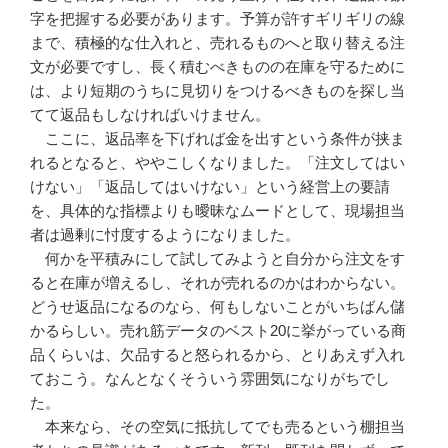
字を把握する必要があります。予算が許すギリギリの線
まで、積極的な仕入れと、売れるものへと取り替える注
文が必要ですし、長く積むべきものの在庫を守るために
は、より短期のうちに見切りをつけるべきものを探し当
てて返品もしなければいけません。
ここに、返品率を下げれば金を出すという条件が挟ま
れるとなると、ややこしくなりました。「注文してはい
けない」「返品してはいけない」という経営上の要請
を、具体的な指標よりも曖昧なムードとして、現場担当
者は過剰に忖度するようになりました。
何かを平積みにして試してみようと自分から注文をす
ると在庫が増えるし、それが売れるのかはわからない。
どうせ返品になるのなら、何もしないことがいちばん儲
かるらしい。売れ筋データのベスト20に挙がっている商
品くらいは、欠品すると怒られるから、とりあえず入れ
ておこう。なんとなくそういう雰囲気になりがちでし
た。
本来なら、その空気に抵抗してでも売るという棚担当