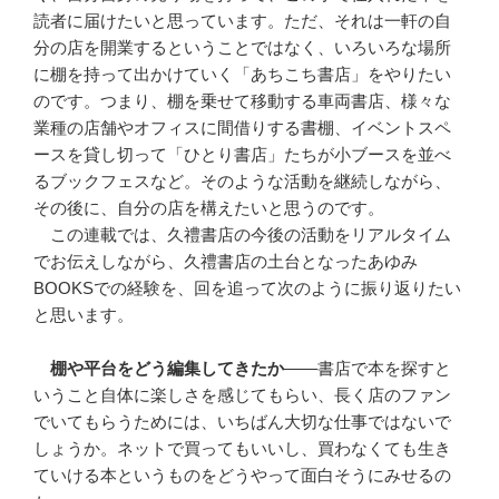
読者に届けたいと思っています。ただ、それは一軒の自
分の店を開業するということではなく、いろいろな場所
に棚を持って出かけていく「あちこち書店」をやりたい
のです。つまり、棚を乗せて移動する車両書店、様々な
業種の店舗やオフィスに間借りする書棚、イベントスペ
ースを貸し切って「ひとり書店」たちが小ブースを並べ
るブックフェスなど。そのような活動を継続しながら、
その後に、自分の店を構えたいと思うのです。
この連載では、久禮書店の今後の活動をリアルタイム
でお伝えしながら、久禮書店の土台となったあゆみ
BOOKSでの経験を、回を追って次のように振り返りたい
と思います。
棚や平台をどう編集してきたか
――書店で本を探すと
いうこと自体に楽しさを感じてもらい、長く店のファン
でいてもらうためには、いちばん大切な仕事ではないで
しょうか。ネットで買ってもいいし、買わなくても生き
ていける本というものをどうやって面白そうにみせるの