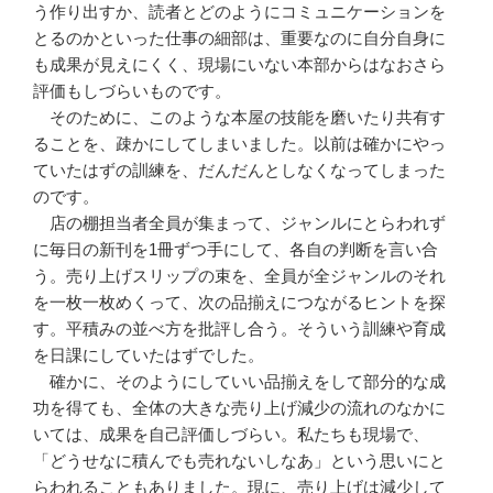
う作り出すか、読者とどのようにコミュニケーションを
とるのかといった仕事の細部は、重要なのに自分自身に
も成果が見えにくく、現場にいない本部からはなおさら
評価もしづらいものです。
そのために、このような本屋の技能を磨いたり共有す
ることを、疎かにしてしまいました。以前は確かにやっ
ていたはずの訓練を、だんだんとしなくなってしまった
のです。
店の棚担当者全員が集まって、ジャンルにとらわれず
に毎日の新刊を1冊ずつ手にして、各自の判断を言い合
う。売り上げスリップの束を、全員が全ジャンルのそれ
を一枚一枚めくって、次の品揃えにつながるヒントを探
す。平積みの並べ方を批評し合う。そういう訓練や育成
を日課にしていたはずでした。
確かに、そのようにしていい品揃えをして部分的な成
功を得ても、全体の大きな売り上げ減少の流れのなかに
いては、成果を自己評価しづらい。私たちも現場で、
「どうせなに積んでも売れないしなあ」という思いにと
らわれることもありました。現に、売り上げは減少して