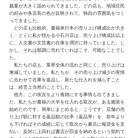
裁量が大きく認められてきました。どの店も、地域住民
の好みや各店長の色が反映されて、独自の雰囲気をつく
ってきました。
どの店も比較的、書籍単行本の売り上げ構成比が大き
く、とくに私が預かる小石川店は、売り上げ構成比以上
に、人文書や文芸書の在庫を潤沢に持っていました。し
かし、それは順調に売れていればこそ、可能なことでし
た。
私たちの店も、業界全体の流れと同じく、売り上げは
漸減していました。私たちが、その売り上げ減少の実情
に合わせて在庫を返品し、新たな仕入れを減らすこと
は、経営上当然のことでした。
他方、この状況をより複雑にする事情も出てきまし
た。私たちが書籍の大半を仕入れる取次が、ある施策を
始めたのです。簡単にまとめると、こうです。店舗の売
り上げ額に対する返品額の比率（返品率）を、前年より
も下げればその成績に応じて取次から書店に報奨金を支
払い、反対に上回れば書店が罰金を納めるという契約で