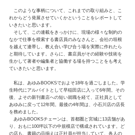
このような事柄について、これまでの取り組みと、こ
れからどう発展させていくかということをレポートして
いきたいと思います。
そして、この連載をきっかけに、現場の様々な制約の
なかで仕事を模索する書店員のみなさんと、会社の垣根
を越えて連帯し、教え合い学び合う場を実際に作れたら
と期待しています。さらに、書店員がその経験や技術を
生かして著者や編集者と協働する場を持つことをも考え
ていきたいと思います。
私は、あゆみBOOKSでおよそ18年を過ごしました。学
生時代にアルバイトとして早稲田店に入って6年間。その
後、よその新刊書店への短い就職を経て、正社員として
あゆみに戻って12年間。最後の4年間は、小石川店の店長
を務めました。
あゆみBOOKSチェーンは、首都圏と宮城に13店舗があ
り、おもに100坪以下の中規模店で構成されています。ど
の店も、書籍の品揃えは正社員が担当していて、各人の