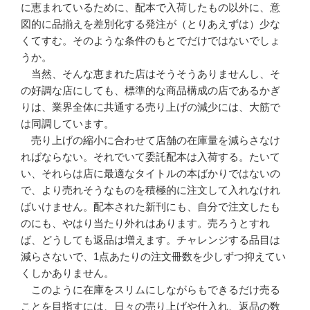
に恵まれているために、配本で入荷したもの以外に、意
図的に品揃えを差別化する発注が（とりあえずは）少な
くてすむ。そのような条件のもとでだけではないでしょ
うか。
当然、そんな恵まれた店はそうそうありませんし、そ
の好調な店にしても、標準的な商品構成の店であるかぎ
りは、業界全体に共通する売り上げの減少には、大筋で
は同調しています。
売り上げの縮小に合わせて店舗の在庫量を減らさなけ
ればならない。それでいて委託配本は入荷する。たいて
い、それらは店に最適なタイトルの本ばかりではないの
で、より売れそうなものを積極的に注文して入れなけれ
ばいけません。配本された新刊にも、自分で注文したも
のにも、やはり当たり外れはあります。売ろうとすれ
ば、どうしても返品は増えます。チャレンジする品目は
減らさないで、1点あたりの注文冊数を少しずつ抑えてい
くしかありません。
このように在庫をスリムにしながらもできるだけ売る
ことを目指すには、日々の売り上げや仕入れ、返品の数