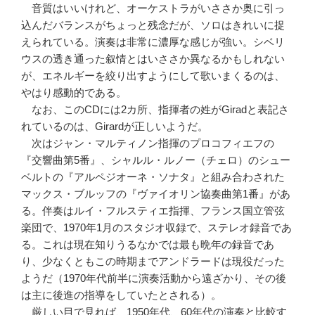
音質はいいけれど、オーケストラがいささか奥に引っ
込んだバランスがちょっと残念だが、ソロはきれいに捉
えられている。演奏は非常に濃厚な感じが強い。シベリ
ウスの透き通った叙情とはいささか異なるかもしれない
が、エネルギーを絞り出すようにして歌いまくるのは、
やはり感動的である。
なお、このCDには2カ所、指揮者の姓がGiradと表記さ
れているのは、Girardが正しいようだ。
次はジャン・マルティノン指揮のプロコフィエフの
『交響曲第5番』、シャルル・ルノー（チェロ）のシュー
ベルトの『アルペジオーネ・ソナタ』と組み合わされた
マックス・ブルッフの『ヴァイオリン協奏曲第1番』があ
る。伴奏はルイ・フルスティエ指揮、フランス国立管弦
楽団で、1970年1月のスタジオ収録で、ステレオ録音であ
る。これは現在知りうるなかでは最も晩年の録音であ
り、少なくともこの時期までアンドラードは現役だった
ようだ（1970年代前半に演奏活動から遠ざかり、その後
は主に後進の指導をしていたとされる）。
厳しい目で見れば、1950年代、60年代の演奏と比較す