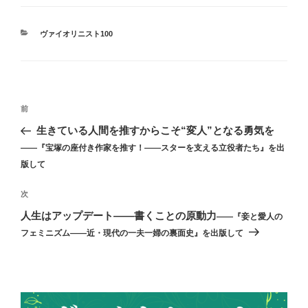
カ
ヴァイオリニスト100
テ
ゴ
リ
ー
投
前
前
稿
の
生きている人間を推すからこそ“変人”となる勇気を
ナ
投
――『宝塚の座付き作家を推す！――スターを支える立役者たち』を出
ビ
稿
版して
ゲ
次
次
ー
の
人生はアップデート――書くことの原動力
シ
――『妾と愛人の
投
フェミニズム――近・現代の一夫一婦の裏面史』を出版して
ョ
稿
ン