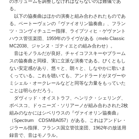
のボリュームを調整しなければならないのは難儀であ
る。
以下の協奏曲はほかの演奏と組み合わされたものであ
る。ベートーヴェンの『ヴァイオリン協奏曲』、フラン
ツ・コンヴィチュニー指揮、ライプツィヒ・ゲヴァント
ハウス管弦楽団、1959年のライヴがある（melo Classic
MC2038、ジャンヌ・ゴティエとの組み合わせ）。
音はモノラルだが良好。チャイコフスキーやブラーム
スの協奏曲と同様、実に立派な演奏である。びくともし
ない安定感があり、悠々と、朗々と、しなやかに歌いま
くっている。これを聴いても、アンドラードがヌヴーや
ミシェル・オークレールなどと同等な力量をもっていた
ことは明らかだろう。
ダヴィッド・オイストラフ、ヘンリク・シェリング、
ボベスコ、ドゥニーズ・ソリアーノが組み合わされた2枚
組みのなかにはシベリウスの『ヴァイオリン協奏曲』
（Spectrum CDSMBA057）がある。これはアンドレ・
ジラール指揮、フランス国立管弦楽団、1962年の放送用
録音で、音はモノラル。