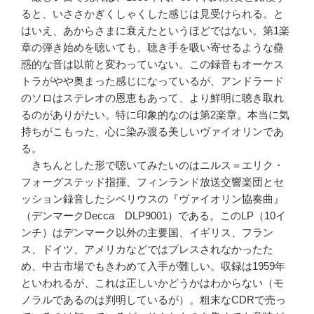
ると、いささかぎくしゃくした感じは見受けられる。と
はいえ、あからさまに衰えたというほどではない。第1楽
章の弾き始めを聴いても、聴き手を吸い寄せるような蠱
惑的な音は以前と変わっていない。この録音もオーケス
トラがやや奥まった感じになっているが、アンドラード
のソロはステレオの恩恵もあって、より鮮明に聴き取れ
るのがありがたい。特に印象的なのは第2楽章。本当に気
持ちがこもった、心に染み渡る美しいヴァイオリンであ
る。
きちんとした形で聴いてみたいのはニルス＝エリク・
フォーグステッド指揮、フィンランド放送交響楽団とセ
ッション録音したシベリウスの『ヴァイオリン協奏曲』
（デンマークDecca DLP9001）である。このLP（10イ
ンチ）はデンマーク以外の主要国、イギリス、フラン
ス、ドイツ、アメリカなどではプレスされなかったた
め、中古市場でもきわめて入手が難しい。収録は1959年
といわれるが、これは正しいかどうかはわからない（モ
ノラルであるのは判明しているが）。粗末なCDRで売っ