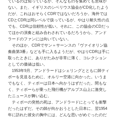
ているのは知っているが、そんなものを集めても意味が
ない。また、イギリスのシベリウス協会がCD化したよう
だが、これはおそらくCDRではないだろうか。海外では
CDとCDRは同レベルで扱っているが、やはり耐久性の点
でも、CDRは信頼性が低い。それに、この協会のCDだっ
てほかの演奏と組み合わされているだろうから、アンド
ラードのファンには向いていない。
そのほか、CDRでサン＝サーンスの『ヴァイオリン協
奏曲第3番』なども手に入るようだが、やはりCDRは手に
取ったときに、ありがたみが非常に薄く、コレクション
としての価値は低い。
1953年9月、アンドラードはシェリングとともに師ティ
ボーを見送るために、オルリー空港に向かった。いうま
でもなく、ティボーは日本へ向かうはずだった。間もな
く、ティボーらが乗った飛行機がアルプス山上に激突し
たニュースが舞い込む。
ティボーの突然の死は、アンドラードにとっても衝撃
だったはずだ。その師が向かおうとした日本に、翌1954
年に訪れた彼女の胸中には、どんな思いがめぐったのだ