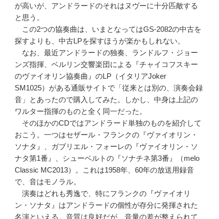
が高いが、アンドラードのそれはヌヴーに十分匹敵する
と思う。
この2つの協奏曲は、いまとなってはGS-2082の中古を
探すよりも、中古LPを探すほうが楽かもしれない。
なお、最近アンドラードの独奏、ランドルフ・ジョー
ンズ指揮、ベルリン交響楽団による『チャイコフスキー
のヴァイオリン協奏曲』のLP（イタリアJoker
SM1025）がある通販サイトで「従来とは別の、演奏会録
音」とあったので購入してみた。しかし、中身は上記の
ワルター指揮のものと全く同一だった。
そのほかのCDではアンドラード単独のものを紹介して
おこう。一つはセザール・フランクの『ヴァイオリン・
ソナタ』、ガブリエル・フォーレの『ヴァイオリン・ソ
ナタ第1番』、シューベルトの『ソナチネ第3番』（melo
Classic MC2013）。これは1958年、60年の放送用録音
で、音はモノラル。
演奏はどれも秀逸で、特にフランクの『ヴァイオリ
ン・ソナタ』はアンドラードの個性が存分に発揮された
名演といえる。音質は良好だが、音量の差が整えられて