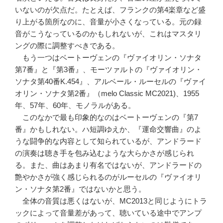
いないのが欠点だ。たとえば、フランクの第4楽章など盛
り上がる箇所なのに、音量が小さくなっている。元の録
音がこうなっているのかもしれないが、これはマスタリ
ングの際に調整すべきである。
もう一つはベートーヴェンの『ヴァイオリン・ソナタ
第7番』と『第3番』、モーツァルトの『ヴァイオリン・
ソナタ第40番K.454』、アルベール・ルーセルの『ヴァイ
オリン・ソナタ第2番』（melo Classic MC2021)、1955
年、57年、60年、モノラルがある。
このなかで最も印象的なのはベートーヴェンの『第7
番』かもしれない。ハ短調ゆえか、『運命交響曲』のよ
うな闘争的な内容として知られているが、アンドラード
の演奏は聴き手を包み込むような大らかさが感じられ
る。また、曲はあまり有名ではないが、アンドラードの
艶やかさが強く感じられるのがルーセルの『ヴァイオリ
ン・ソナタ第2番』ではないかと思う。
全体の音質は悪くはないが、MC2013と同じようにトラ
ックによって音量差があって、聴いている途中でアンプ