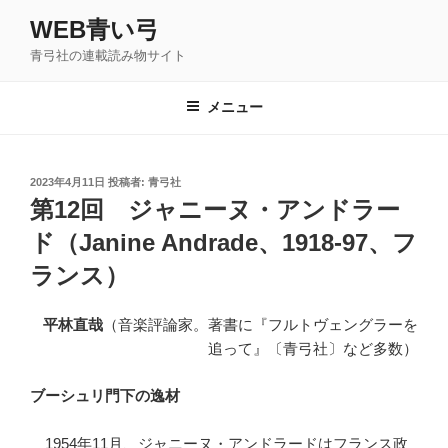
コ
WEB青い弓
ン
青弓社の連載読み物サイト
テ
ン
ツ
メニュー
へ
ス
キ
投
2023年4月11日
投稿者:
青弓社
稿
ッ
第12回 ジャニーヌ・アンドラー
日:
プ
ド（Janine Andrade、1918-97、フ
ランス）
平林直哉
（音楽評論家。著書に『フルトヴェングラーを
追って』〔青弓社〕など多数）
ブーシュリ門下の逸材
1954年11月、ジャニーヌ・アンドラードはフランス政