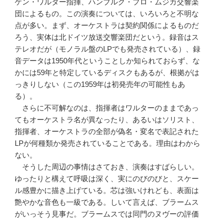
ゲン・ワルター指揮、ハンブルク・プロ・ムジカ交響楽
団によるもの。この演奏については、いろいろと不明な
点が多い。まず、オーケストラは契約関係によるものだ
ろう、実体は北ドイツ放送交響楽団だという。録音はス
テレオだが（モノラル盤のLPでも発売されている）、録
音データは1950年代ということしか知られておらず、な
かには59年と特定しているディスクもあるが、根拠がは
っきりしない（この1959年は初発売年の可能性もあ
る）。
さらに不可解なのは、指揮者はワルターのままであっ
てもオーケストラ名が異なったり、あるいはソリスト、
指揮者、オーケストラの全部が偽名・変名で表記された
LPが何種類か発売されていることである。理由はわから
ない。
そうした周辺の事情はさておき、演奏はすばらしい。
ゆったりと構えて呼吸は深く、実にのびのびと、スケー
ル感豊かに描き上げている。芯は強いけれども、表面は
艶やかな音色も一級である。しいて言えば、ブラームス
がいっそう見事だ。ブラームスでは同門のヌヴーの評価