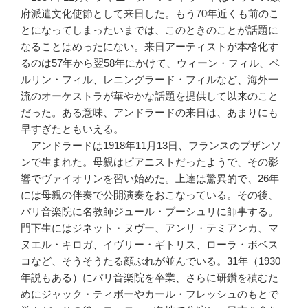
府派遣文化使節として来日した。もう70年近くも前のこ
とになってしまったいまでは、このときのことが話題に
なることはめったにない。来日アーティストが本格化す
るのは57年から翌58年にかけて、ウィーン・フィル、ベ
ルリン・フィル、レニングラード・フィルなど、海外一
流のオーケストラが華やかな話題を提供して以来のこと
だった。ある意味、アンドラードの来日は、あまりにも
早すぎたともいえる。
アンドラードは1918年11月13日、フランスのブザンソ
ンで生まれた。母親はピアニストだったようで、その影
響でヴァイオリンを習い始めた。上達は驚異的で、26年
には母親の伴奏で公開演奏をおこなっている。その後、
パリ音楽院に名教師ジュール・ブーシュリに師事する。
門下生にはジネット・ヌヴー、アンリ・テミアンカ、マ
ヌエル・キロガ、イヴリー・ギトリス、ローラ・ボベス
コなど、そうそうたる顔ぶれが並んでいる。31年（1930
年説もある）にパリ音楽院を卒業、さらに研鑽を積むた
めにジャック・ティボーやカール・フレッシュのもとで