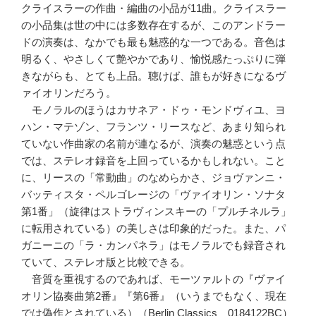
クライスラーの作曲・編曲の小品が11曲。クライスラー
の小品集は世の中には多数存在するが、このアンドラー
ドの演奏は、なかでも最も魅惑的な一つである。音色は
明るく、やさしくて艶やかであり、愉悦感たっぷりに弾
きながらも、とても上品。聴けば、誰もが好きになるヴ
ァイオリンだろう。
モノラルのほうはカサネア・ドゥ・モンドヴィユ、ヨ
ハン・マテゾン、フランツ・リースなど、あまり知られ
ていない作曲家の名前が連なるが、演奏の魅惑という点
では、ステレオ録音を上回っているかもしれない。こと
に、リースの「常動曲」のなめらかさ、ジョヴァンニ・
バッティスタ・ペルゴレージの「ヴァイオリン・ソナタ
第1番」（旋律はストラヴィンスキーの「プルチネルラ」
に転用されている）の美しさは印象的だった。また、パ
ガニーニの「ラ・カンパネラ」はモノラルでも録音され
ていて、ステレオ版と比較できる。
音質を重視するのであれば、モーツァルトの『ヴァイ
オリン協奏曲第2番』『第6番』（いうまでもなく、現在
では偽作とされている）（Berlin Classics 0184122BC）