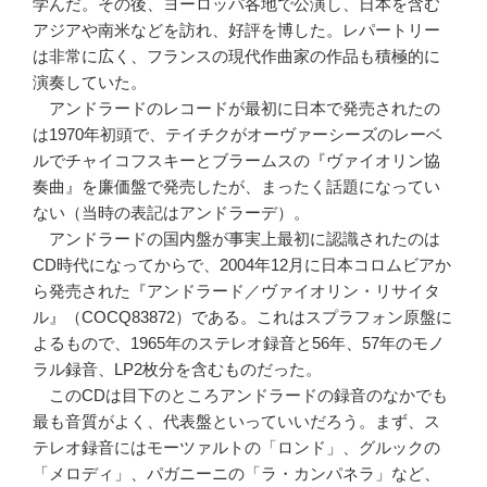
学んだ。その後、ヨーロッパ各地で公演し、日本を含む
アジアや南米などを訪れ、好評を博した。レパートリー
は非常に広く、フランスの現代作曲家の作品も積極的に
演奏していた。
アンドラードのレコードが最初に日本で発売されたの
は1970年初頭で、テイチクがオーヴァーシーズのレーベ
ルでチャイコフスキーとブラームスの『ヴァイオリン協
奏曲』を廉価盤で発売したが、まったく話題になってい
ない（当時の表記はアンドラーデ）。
アンドラードの国内盤が事実上最初に認識されたのは
CD時代になってからで、2004年12月に日本コロムビアか
ら発売された『アンドラード／ヴァイオリン・リサイタ
ル』（COCQ83872）である。これはスプラフォン原盤に
よるもので、1965年のステレオ録音と56年、57年のモノ
ラル録音、LP2枚分を含むものだった。
このCDは目下のところアンドラードの録音のなかでも
最も音質がよく、代表盤といっていいだろう。まず、ス
テレオ録音にはモーツァルトの「ロンド」、グルックの
「メロディ」、パガニーニの「ラ・カンパネラ」など、