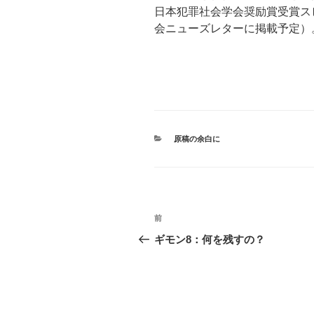
日本犯罪社会学会奨励賞受賞ス
会ニューズレターに掲載予定）
カ
原稿の余白に
テ
ゴ
リ
ー
投
前
前
稿
の
ギモン8：何を残すの？
投
ナ
稿
ビ