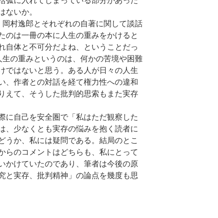
括弧に入れてしまっている部分があった
はないか。
岡村逸郎とそれぞれの自著に関して談話
たのは一冊の本に人生の重みをかけると
れ自体と不可分だよね、ということだっ
人生の重みというのは、何かの苦境や困難
けではないと思う。ある人が日々の人生
い、作者との対話を経て権力性への違和
りえて、そうした批判的思索もまた実存
際に自己を安全圏で「私はただ観察した
は、少なくとも実存の悩みを抱く読者に
どうか、私には疑問である。結局のとこ
からのコメントはどちらも、私にとって
いかけていたのであり、筆者は今後の原
究と実存、批判精神」の論点を幾度も思