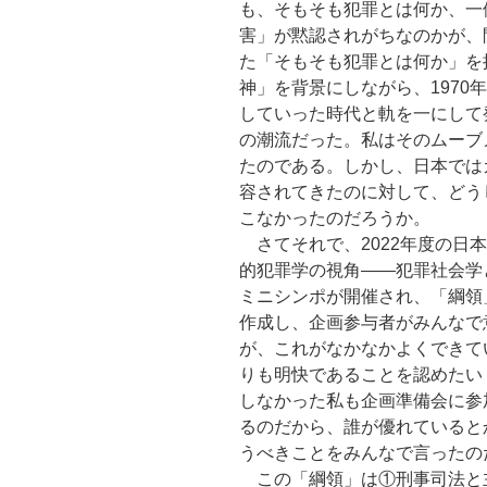
も、そもそも犯罪とは何か、一
害」が黙認されがちなのかが、
た「そもそも犯罪とは何か」を
神」を背景にしながら、1970
していった時代と軌を一にして
の潮流だった。私はそのムーブ
たのである。しかし、日本では
容されてきたのに対して、どう
こなかったのだろうか。
さてそれで、2022年度の日
的犯罪学の視角――犯罪社会学
ミニシンポが開催され、「綱領
作成し、企画参与者がみんなで
が、これがなかなかよくできて
りも明快であることを認めたい
しなかった私も企画準備会に参
るのだから、誰が優れていると
うべきことをみんなで言ったの
この「綱領」は①刑事司法と