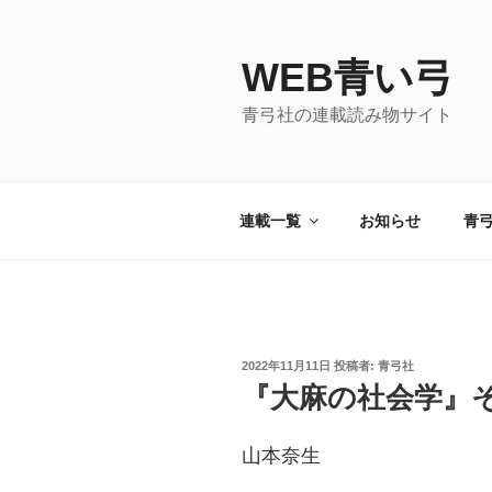
コ
ン
WEB青い弓
テ
ン
青弓社の連載読み物サイト
ツ
へ
ス
キ
連載一覧
お知らせ
青
ッ
プ
投
2022年11月11日
投稿者:
青弓社
稿
『大麻の社会学』
日:
山本奈生