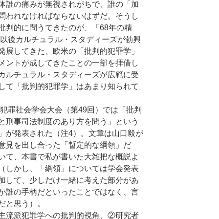
体誰の痛みが無視されがちで、誰の「加
問われなければならないはずだ。そうし
批判的に問うてきたのが、「68年の精
年以後カルチュラル・スタディーズが勃興
発展してきた、欧米の「批判的犯罪学」
メントが成してきたことの一部を拝借し
カルチュラル・スタディーズが広範に受
して「批判的犯罪学」はあまり知られて
本犯罪社会学会大会（第49回）では「批判
と刑事司法制度のあり方を問う」という
」が発表された（注4）。文章は山口毅が
意見を出し合った「暫定的な綱領」だ
いて、本書で私が書いた大雑把な概説よ
（しかし、「綱領」については学会発表
加して、少しだけ一緒に考えた部分があ
か誰の手柄だといったことではなく、言
だと思う）。
主流派犯罪学への批判的視角、②研究者