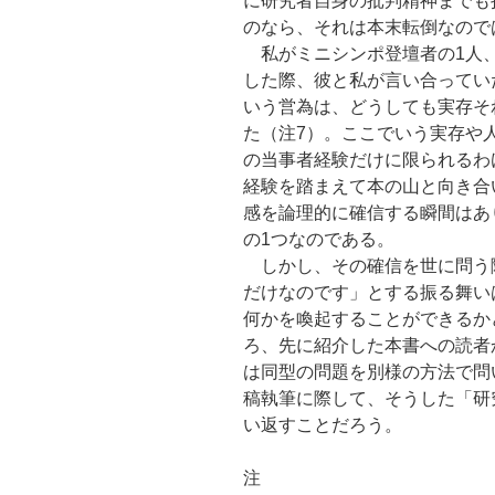
に研究者自身の批判精神までも
のなら、それは本末転倒なので
私がミニシンポ登壇者の1人、
した際、彼と私が言い合ってい
いう営為は、どうしても実存そ
た（注7）。ここでいう実存や
の当事者経験だけに限られるわ
経験を踏まえて本の山と向き合
感を論理的に確信する瞬間はあ
の1つなのである。
しかし、その確信を世に問う
だけなのです」とする振る舞い
何かを喚起することができるか
ろ、先に紹介した本書への読者
は同型の問題を別様の方法で問
稿執筆に際して、そうした「研
い返すことだろう。
注