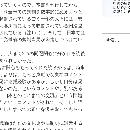
っていくもので、本書を刊行してから、
はり全米での規制を抜本的に変えようと
収監されているごく一部の人々には「恩
大麻所持によって収監されている州法違
されている（注1））。そして、日本では
検
生労働省の規制当局が奔走しつづけてい
索:
、大きく2つの問題関心に分かれる読後
変うれしかった。
名に関心をもってくれた読者からは、時事
うよりは、もっと身近で切実なコメント
兄に逮捕経験があるが、しかし自分は兄
ないのだ」というコメントや、別のある
・山本とのこれまでの交流」という問題
たというコメントがそれで、そうした読
としたすべての狙いを汲み取ってもらっ
議論はただの文化史や法制史に還元する