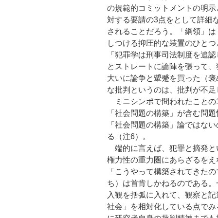
の規範的コミットメントの明示
対する要請の3点をとして詳細
されることだろう。「綱領」は
しつける抑圧的な装置のひとつ
「犯罪学は刑事司法制度を追認
とストレートに論陣を張って、
大いに論争と顰蹙を買った（褒
な批判というのは、批判が不足
ミニシンポで問われたことの1
「社会問題の構築」が含む問題
「社会問題の構築」論ではない
る（注6）。
端的に言えば、犯罪と摘発と
権力性の重力圏にあらざるをえ
「こうやって構築されてきたの
ち）は首肯しかねるのである。
入観を括弧に入れて、観察と記
社会」を相対化している点でみ