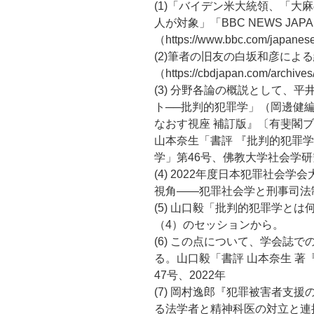
(1)「バイデン米大統領、「大麻
人が対象」「BBC NEWS JAPA
（https://www.bbc.com/japane
(2)筆者の旧友の白坂和彦によ
（https://cbdjapan.com/archive
(3) 分野各論の概説として、
ト──批判的犯罪学」（岡邊健
なおす視座 補訂版』〔有斐閣ブ
山本奈生「書評 『批判的犯罪学
学」第46号、佛教大学社会学研
(4) 2022年度日本犯罪社会
視角――犯罪社会学と刑事司法
(5) 山口毅「批判的犯罪学とは
（4）のセッションから。
(6) この点について、学会誌
る。山口毅「書評 山本奈生 
47号、2022年
(7) 岡村逸郎『犯罪被害者支
る法学者と精神科医の対立と連携