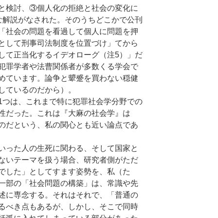
と検討、③個人化の拒絶と社会の変化に
な解説がなされた。そのうちどこかで公刊
「社会の問題を看過して個人に問題を押
として刑事司法制度を位置づけ」てから
して正当化するイデオローグ（注5）」だ
犯罪学者や法曹関係者が多数くる学会で
めています。論争と顰蹙を買わない穏健
しているのだから）。
つは、これまで特に犯罪社会学分野での
性だった。これは『大麻の社会学』は
のだという、私の関心とも近い論点であ
いった人の生死に関わる、そして国家と
ないテーマを扱う場合、研究者側がただ
でした」としてすます姿勢を、私（た
一部の「社会問題の構築」は、常識や先
述に専念する。それはそれで、「普通の
るべき点もあるが、しかし、そこで同時