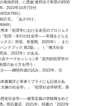
の単純所持」に恩赦 連邦法で有罪の6500
N」2022年10月7日付
se/63167891）
る紹介文。「あさやけ」
s/6949）
平井秀幸「犯罪学における未完のプロジェク
編『犯罪・非行の社会学――常識をとらえ
ックス〕所収、有斐閣、2020年）、また
ハンドブック 第2版』」（「佛大社会
究会、2022年）がある。
学会大会テーマセッションB「批判的犯罪学の
制度のあり方を問う」
何か――綱領作成の試み」2022年、注
での本書書評と筆者リプライにも記述があ
著『大麻の社会学』」「犯罪社会学研究」第
援の歴史社会学――被害定義の管轄権をめぐ
』明石書店、2021年。同書の「2022年