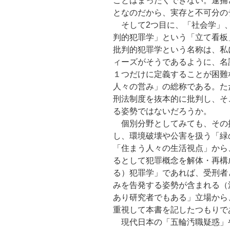
ことはまったくできない。逮捕
となのだから、実存と不可分の
そして2つ目に、「社会学」、
判的犯罪学」という「立て看板
批判的犯罪学という名称は、私
ィーズがそうであるように、名
１つだけに定義することが困難
人々の営み」の総称である。た
刑法制度を抜本的に批判し、そ
る姿勢ではないだろうか。
個別分野としてみても、その
し、環境破壊や公害を扱う「緑
「住まう人々の生活視点」から
るとして犯罪概念を解体・再構
る）犯罪学」であれば、受刑者
みを告発する姿勢が含まれる（
あり研究者でもある」立場から
重視して本書を記したつもりで
現代日本の「五輪汚職疑惑」