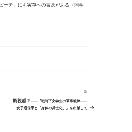
ピーチ」にも実存への言及がある（同学
。
次
次
の
既視感？
――『戦時下女学生の軍事教練――
投
女子通信手と「身体の兵士化」』を出版して
稿