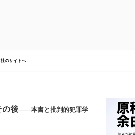
弓社のサイトへ
その後
――本書と批判的犯罪学