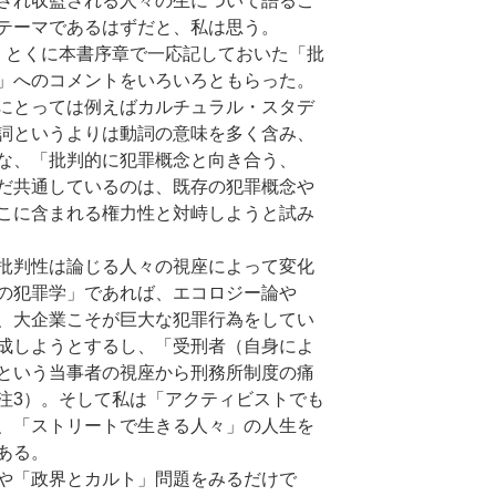
され収監される人々の生について語るこ
テーマであるはずだと、私は思う。
とくに本書序章で一応記しておいた「批
」へのコメントをいろいろともらった。
にとっては例えばカルチュラル・スタデ
詞というよりは動詞の意味を多く含み、
な、「批判的に犯罪概念と向き合う、
だ共通しているのは、既存の犯罪概念や
こに含まれる権力性と対峙しようと試み
批判性は論じる人々の視座によって変化
の犯罪学」であれば、エコロジー論や
、大企業こそが巨大な犯罪行為をしてい
成しようとするし、「受刑者（自身によ
という当事者の視座から刑務所制度の痛
注3）。そして私は「アクティビストでも
、「ストリートで生きる人々」の人生を
ある。
や「政界とカルト」問題をみるだけで