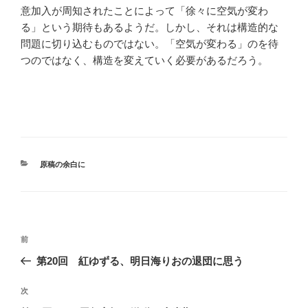
意加入が周知されたことによって「徐々に空気が変わ
る」という期待もあるようだ。しかし、それは構造的な
問題に切り込むものではない。「空気が変わる」のを待
つのではなく、構造を変えていく必要があるだろう。
カ
原稿の余白に
テ
ゴ
リ
ー
投
前
前
稿
の
第20回 紅ゆずる、明日海りおの退団に思う
ナ
投
ビ
稿
次
次