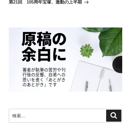
ゲ
の
第21回 105周年宝塚、激動の上半期
投
ー
稿
シ
ョ
ン
検
検
索
索: