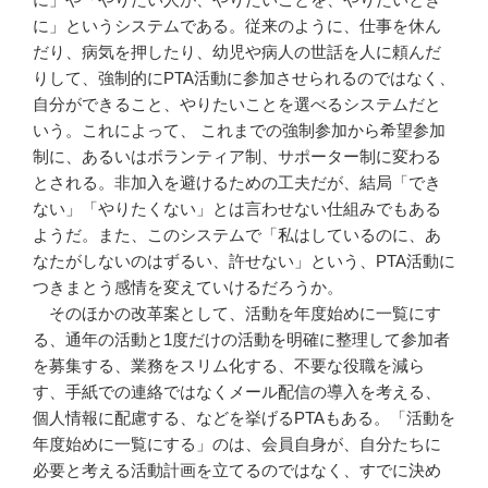
に」というシステムである。従来のように、仕事を休ん
だり、病気を押したり、幼児や病人の世話を人に頼んだ
りして、強制的にPTA活動に参加させられるのではなく、
自分ができること、やりたいことを選べるシステムだと
いう。これによって、 これまでの強制参加から希望参加
制に、あるいはボランティア制、サポーター制に変わる
とされる。非加入を避けるための工夫だが、結局「でき
ない」「やりたくない」とは言わせない仕組みでもある
ようだ。また、このシステムで「私はしているのに、あ
なたがしないのはずるい、許せない」という、PTA活動に
つきまとう感情を変えていけるだろうか。
そのほかの改革案として、活動を年度始めに一覧にす
る、通年の活動と1度だけの活動を明確に整理して参加者
を募集する、業務をスリム化する、不要な役職を減ら
す、手紙での連絡ではなくメール配信の導入を考える、
個人情報に配慮する、などを挙げるPTAもある。「活動を
年度始めに一覧にする」のは、会員自身が、自分たちに
必要と考える活動計画を立てるのではなく、すでに決め