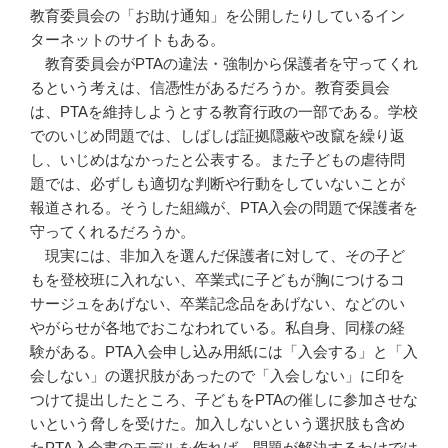
教育委員会の「お助け通知」を公開したりしているイン
ターネットのサイトもある。
教育委員会がPTAの違法・強制から保護者を守ってくれ
るという考えは、信憑性があるだろうか。教育委員会
は、PTAを維持しようとする教育行政の一部である。学校
でのいじめ問題では、しばしば証拠隠蔽や改竄を繰り返
し、いじめはなかったと公表する。また子どもの虐待問
題では、必ずしも適切な判断や行動をしていないことが
報道される。そうした組織が、PTA入会の問題で保護者を
守ってくれるだろうか。
現実には、非加入を選んだ保護者に対して、その子ど
もを登校班に入れない、卒業式に子どもが胸につけるコ
サージュをあげない、卒業記念品をあげない、などのい
やがらせが各地でおこなわれている。私自身、同様の経
験がある。PTA入会申し込み用紙には「入会する」と「入
会しない」の選択肢があったので「入会しない」に印を
つけて提出したところ、子どもをPTAの催しに参加させな
いという脅しを受けた。加入しないという選択肢も含め
たPTA入会書のモデルを作れば、問題が解決するわけでは