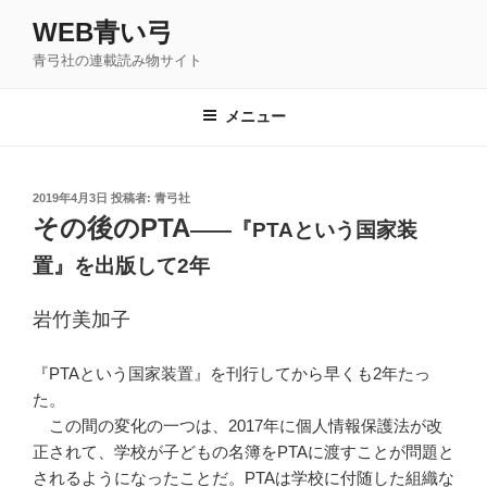
コ
WEB青い弓
ン
青弓社の連載読み物サイト
テ
ン
ツ
メニュー
へ
ス
キ
投
2019年4月3日
投稿者:
青弓社
稿
ッ
その後のPTA
――『PTAという国家装
日:
プ
置』を出版して2年
岩竹美加子
『PTAという国家装置』を刊行してから早くも2年たっ
た。
この間の変化の一つは、2017年に個人情報保護法が改
正されて、学校が子どもの名簿をPTAに渡すことが問題と
されるようになったことだ。PTAは学校に付随した組織な