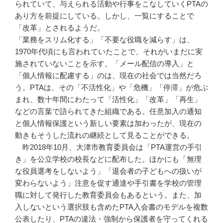
られていて、与えられる活動や行事をこなしていくPTAの
あり方を前提にしている。しかし、一覧にすることで
「改革」とされるようだ。
「業務をスリム化する」「不要な役職を減らす」は、
1970年代頃にも言われていたことで、それがいまだに実
施されていないことを示す。「メール配信の導入」と
「個人情報に配慮する」のは、現在の社会では当然だろ
う。PTAは、その「不活性化」や「危機」「停滞」が危ぶ
まれ、数十年間にわたって「活性化」「改革」「再生」
などの言葉で語られてきた組織である。任意加入の通知
と個人情報保護という新しい要素は加わったが、現在の
動きもそうした流れの継続として見ることができる。
昨2018年10月、大津市教育委員会は「PTA運営の手引
き」を公立学校の校長などに配布した。ほかにも「無理
な役員選考をしないよう」「退会者の子どもへの扱いが
変わらないよう」注意を促す通達や手引書を学校の管理
職に対して発行した教育委員会もあるという。また、加
入しないという選択肢も含めたPTA入会書のモデルを複数
公表したり、PTAの違法・強制から保護者を守ってくれる