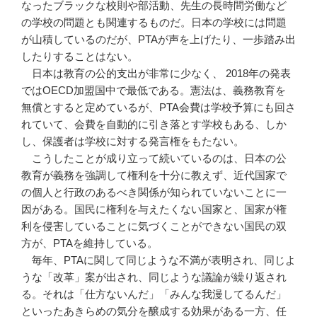
なったブラックな校則や部活動、先生の長時間労働など
の学校の問題とも関連するものだ。日本の学校には問題
が山積しているのだが、PTAが声を上げたり、一歩踏み出
したりすることはない。
日本は教育の公的支出が非常に少なく、 2018年の発表
ではOECD加盟国中で最低である。憲法は、義務教育を
無償とすると定めているが、PTA会費は学校予算にも回さ
れていて、会費を自動的に引き落とす学校もある、しか
し、保護者は学校に対する発言権をもたない。
こうしたことが成り立って続いているのは、日本の公
教育が義務を強調して権利を十分に教えず、近代国家で
の個人と行政のあるべき関係が知られていないことに一
因がある。国民に権利を与えたくない国家と、国家が権
利を侵害していることに気づくことができない国民の双
方が、PTAを維持している。
毎年、PTAに関して同じような不満が表明され、同じよ
うな「改革」案が出され、同じような議論が繰り返され
る。それは「仕方ないんだ」「みんな我漫してるんだ」
といったあきらめの気分を醸成する効果がある一方、任