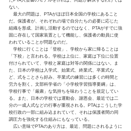
ない。
最大の問題は、PTAがほぼ日本全国の学校にあること
だ。保護者が、それぞれの場で自分たちの必要に応じた
組織を形成、計画し活動するのではなく、PTAがすでに強
固に存在して国家装置として機能し、保護者の動員に使
われていることが問題なのだ。
学校に行くことは「登校」、学校から家に帰ることは
「下校」と言われる。学校は上位に、家庭は下位に位置
付けられていて、学校と家庭は対等の関係にはない。ま
た、日本の学校は入学式、始業式、終業式、卒業式な
ど、式をことさら好み、卒業式の練習には多くの時間と
労力を割く。文部科学省の「小学校学習指導要綱」は、
学校行事で「厳粛」な気持ちを味わうことを規定してい
る。また、日本の学校では運動会、謝恩会、最近では二
分の一成人式などの行事が重視される。PTAはこうした学
校行政の一部に組み込まれていて、それは保護者間の同
調圧力を強化する仕組みにもなっている。
広い意味でPTAのあり方は、最近、問題にされるように