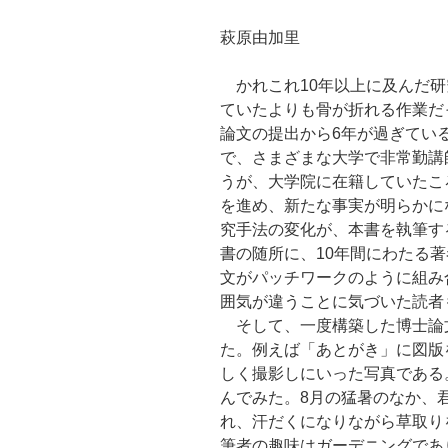
萩原由加里
かれこれ10年以上に及んだ研
ていたよりも骨が折れる作業だ
論文の提出から6年が過ぎてい
で、さまざまな大学で非常勤講
うが、大学院に在籍していたこ
を進め、新たな事実が明らかに
究手法の変化が、本書を執筆す
書の随所に、10年間にわたる
文がパッチワークのように組み
囲気が違うことに気づいた読者
そして、一度構築した博士論
た。例えば「あとがき」に図版
しく撮影しにいった写真である
んでみた。8月の猛暑のなか、
れ、汗だくになりながら草取り
筆者の趣味はガーデニングであ