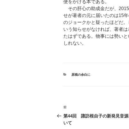
便をかける本である。
その肝心の助成金だが、201
せが著者の元に届いたのは15年
のジョークかと疑ったほどだ。
いう知らせがなければ、著者は
たはずである。物事には勢いと
しれない。
カ
原稿の余白に
テ
ゴ
リ
ー
投
前
前
稿
の
第44回 諏訪根自子の新発見音源
投
いて
ナ
稿