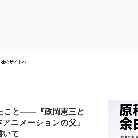
弓社のサイトへ
たこと――『政岡憲三と
本アニメーションの父」
書いて