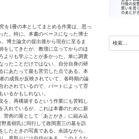
究を1冊の本としてまとめる作業は、思っ
った。特に、本書のベースになった博士
検
る。博士論文の提出後から現在に至るま
索:
師をしてきたが、教壇に立ってからのほ
ろよりも学ぶことが多かった。単に調査
なったことだけではない、自分自身の研
るにあたって最も苦労した点である。本
著者の成長が反映されていて、各時期の論
合わされているので、パートによって雰
もいるかもしれない。
文を、再構築するという作業にも苦戦し
を入れているが、これは本書のために新
。苦肉の策として「あとがき」に組み込
君野直樹氏に同行して政岡憲三の墓を訪
をしたときの写真である。余談ながら、
り、草取りには自信がある。このような