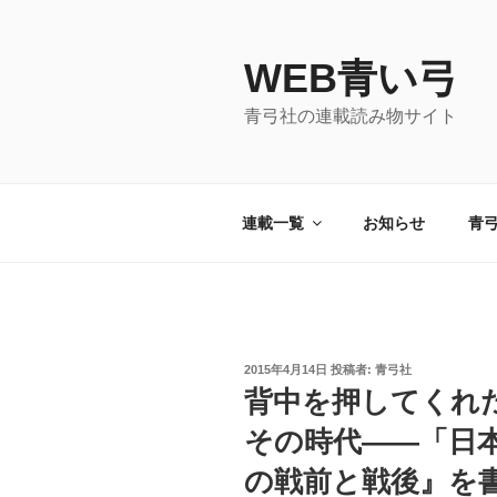
コ
ン
WEB青い弓
テ
ン
青弓社の連載読み物サイト
ツ
へ
ス
キ
連載一覧
お知らせ
青
ッ
プ
投
2015年4月14日
投稿者:
青弓社
稿
背中を押してくれ
日:
その時代――「日
の戦前と戦後』を