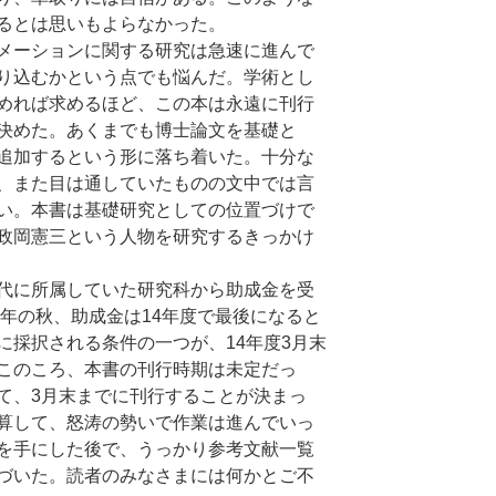
るとは思いもよらなかった。
メーションに関する研究は急速に進んで
り込むかという点でも悩んだ。学術とし
めれば求めるほど、この本は永遠に刊行
決めた。あくまでも博士論文を基礎と
追加するという形に落ち着いた。十分な
、また目は通していたものの文中では言
い。本書は基礎研究としての位置づけで
政岡憲三という人物を研究するきっかけ
代に所属していた研究科から助成金を受
4年の秋、助成金は14年度で最後になると
に採択される条件の一つが、14年度3月末
このころ、本書の刊行時期は未定だっ
て、3月末までに刊行することが決まっ
算して、怒涛の勢いで作業は進んでいっ
を手にした後で、うっかり参考文献一覧
づいた。読者のみなさまには何かとご不