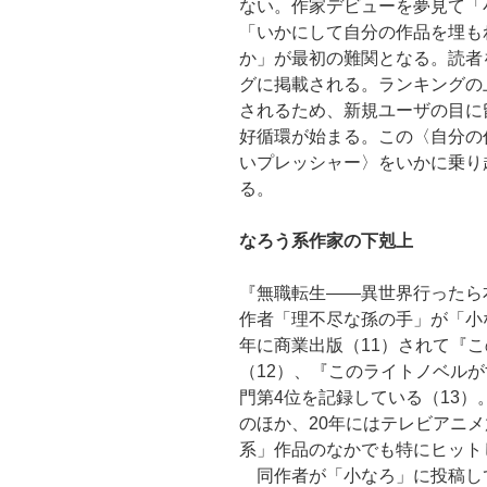
ない。作家デビューを夢見て「
「いかにして自分の作品を埋も
か」が最初の難関となる。読者
グに掲載される。ランキングの
されるため、新規ユーザの目に
好循環が始まる。この〈自分の
いプレッシャー〉をいかに乗り
る。
なろう系作家の下剋上
『無職転生――異世界行ったら本
作者「理不尽な孫の手」が「小な
年に商業出版（11）されて『こ
（12）、『このライトノベルが
門第4位を記録している（13
のほか、20年にはテレビアニ
系」作品のなかでも特にヒット
同作者が「小なろ」に投稿し