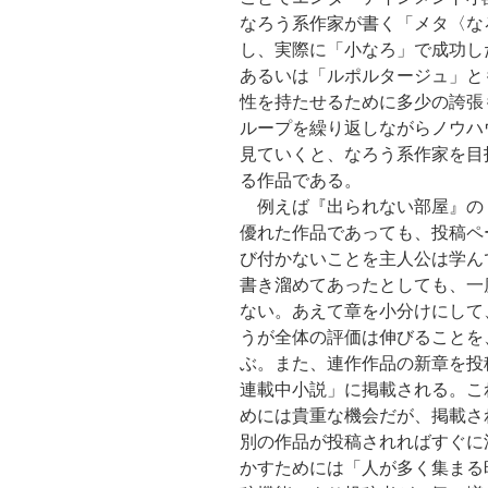
なろう系作家が書く「メタ〈な
し、実際に「小なろ」で成功し
あるいは「ルポルタージュ」と
性を持たせるために多少の誇張
ループを繰り返しながらノウハ
見ていくと、なろう系作家を目
る作品である。
例えば『出られない部屋』の「
優れた作品であっても、投稿ペ
び付かないことを主人公は学ん
書き溜めてあったとしても、一
ない。あえて章を小分けにして
うが全体の評価は伸びることを
ぶ。また、連作作品の新章を投
連載中小説」に掲載される。こ
めには貴重な機会だが、掲載さ
別の作品が投稿されればすぐに
かすためには「人が多く集まる