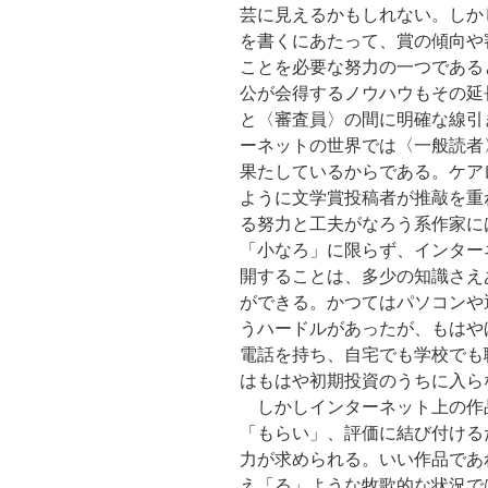
芸に見えるかもしれない。しか
を書くにあたって、賞の傾向や
ことを必要な努力の一つである
公が会得するノウハウもその延
と〈審査員〉の間に明確な線引
ーネットの世界では〈一般読者
果たしているからである。ケア
ように文学賞投稿者が推敲を重
る努力と工夫がなろう系作家に
「小なろ」に限らず、インター
開することは、多少の知識さえ
ができる。かつてはパソコンや
うハードルがあったが、もはや
電話を持ち、自宅でも学校でも
はもはや初期投資のうちに入ら
しかしインターネット上の作
「もらい」、評価に結び付ける
力が求められる。いい作品であ
え「る」ような牧歌的な状況で