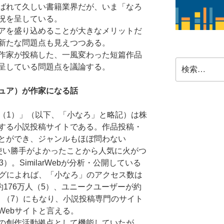
ばれて久しい書籍業界だが、いま「なろ
況を呈している。
アを盛り込めることが大きなメリットだ
新たな問題点も見えつつある。
作家が投稿した、一風変わった短篇作品
検
呈している問題点を議論する。
索:
ュア）が作家になる話
（1）」（以下、「小なろ」と略記）は株
する小説投稿サイトである。作品投稿・
とができ、ジャンルもほぼ問わない
使い勝手がよかったことから人気に火がつ
）。SimilarWebが分析・公開している
ングによれば、「小なろ」のアクセス数は
約176万人（5）、ユニークユーザーが約
（6）（7）にもなり、小説投稿専門のサイト
Webサイトと言える。
の創作活動拠点として機能していたが、