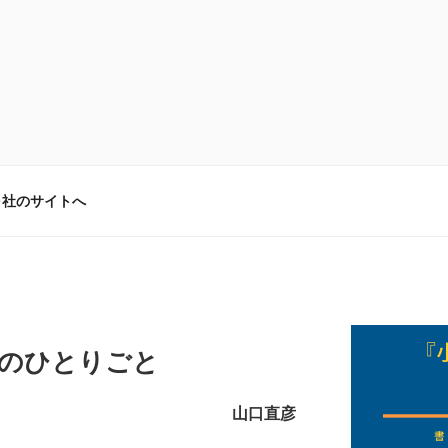
弓社のサイトへ
家のひとりごと
山口直彦