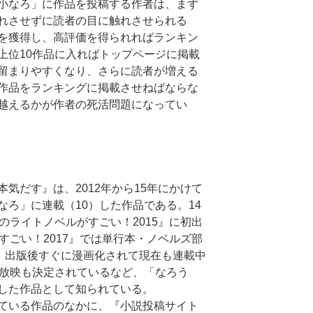
小なろ」に作品を投稿する作者は、まず
れさせずに読者の目に触れさせられる
を獲得し、高評価を得られればランキン
上位10作品に入ればトップページに掲載
留まりやすくなり、さらに読者が増える
作品をランキングに掲載させねばならな
越えるかが作者の死活問題になってい
気だす』は、2012年から15年にかけて
ろ」に連載（10）した作品である。14
のライトノベルがすごい！2015』に初出
すごい！2017』では単行本・ノベルズ部
）。出版後すぐに漫画化されて現在も連載中
メ放映も決定されているなど、「なろう
した作品として知られている。
ている作品のなかに、『小説投稿サイト