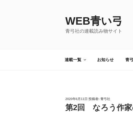
コ
ン
WEB青い弓
テ
ン
青弓社の連載読み物サイト
ツ
へ
ス
キ
連載一覧
お知らせ
青
ッ
プ
投
2020年6月11日
投稿者:
青弓社
稿
第2回 なろう作
日: