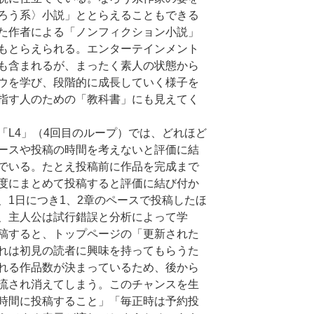
ろう系〉小説」ととらえることもできる
た作者による「ノンフィクション小説」
もとらえられる。エンターテインメント
も含まれるが、まったく素人の状態から
ウを学び、段階的に成長していく様子を
指す人のための「教科書」にも見えてく
L4」（4回目のループ）では、どれほど
ースや投稿の時間を考えないと評価に結
でいる。たとえ投稿前に作品を完成まで
度にまとめて投稿すると評価に結び付か
、1日につき1、2章のペースで投稿したほ
、主人公は試行錯誤と分析によって学
稿すると、トップページの「更新された
れは初見の読者に興味を持ってもらうた
れる作品数が決まっているため、後から
流され消えてしまう。このチャンスを生
時間に投稿すること」「毎正時は予約投