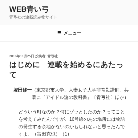
コ
WEB青い弓
ン
青弓社の連載読み物サイト
テ
ン
ツ
メニュー
へ
ス
キ
投
2016年11月25日
投稿者:
青弓社
稿
ッ
はじめに 連載を始めるにあたっ
日:
プ
て
塚田修一
（東京都市大学、大妻女子大学非常勤講師。共
著に『アイドル論の教科書』〔青弓社〕ほか）
どういう町なのか？何にゾッとしたのか？ってこと
を考えてみたんですが、16号線のあの場所には物語
の発生する余地がないのかもしれないと思ったんで
すよ。（富田克也）（1）