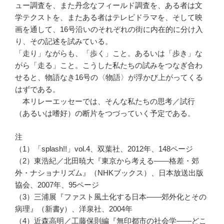
ュー調査を、また丹念なフィールド調査を、ある者は文
学テクストを、またある者はテレビドラマを、そして映
画を通して、16号沿いのそれぞれの街に内在的に分け入
り、その記述を試みている。
「走り」ながらも、「歩く」こと。あるいは「歩き」な
がら「走る」こと。こうした私たちの試みをつなぎ合わ
せると、物語なき16号の〈物語〉が浮かび上がってくる
はずである。
本リレーエッセーでは、そんな私たちの思考／試行
（あるいは嗜好）の断片をつづっていく予定である。
注
（1）「splash!!」vol.4、双葉社、2012年、148ページ
（2）東浩紀／北田暁大『東京から考える——格差・郊
外・ナショナリズム』（NHKブックス）、日本放送出版
協会、2007年、95ページ
（3）三浦展『ファスト風土化する日本——郊外化とその
病理』（新書y）、洋泉社、2004年
（4）近森高明／工藤保則編『無印都市の社会学——どこ