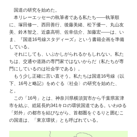
国道の研究を始めた。
本リレーエッセーの執筆者である私たち——執筆順
に、塚田修一、西田善行、後藤美緒、松下優一、丸山友
美、鈴木智之、近森高明、佐幸信介、加藤宏——は、い
ま、『国道16号線スタディーズ』という書籍企画を準備
している。
それにしても、いぶかしがられるかもしれない。私た
ちは、交通や道路の専門家ではないからだ（私たちが専
門にしているのは社会学である）。
もう少し正確に言い直そう。私たちは国道16号線（以
下、16号と略記）をめぐる〈社会〉の研究を始めた、
と。
この「16号」とは、神奈川県横須賀市から千葉県富津
市を結ぶ、総延長約341キロの環状国道である。いわゆる
「郊外」の都市を結びながら、首都圏をぐるりと囲むこ
の国道は、「東京環状」とも呼ばれている。