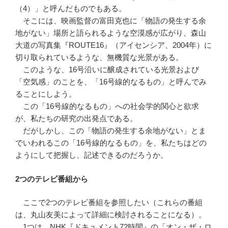
（4）」と呼んだものでもある。
そこには、映画監督の富田克也に「物語の発生する余
地がない」場所と語られるような空漠感が広がり、森山
大道の写真集『ROUTE16』（アイセンシア、2004年）に
切り取られているような、無機質な光景がある。
このような、16号沿いに醸成されている光景および
「空気感」のことを、「16号線的なるもの」と呼んでみ
ることにしよう。
この「16号線的なるもの」への社会学的関心と欲求
が、私たちの研究の出発点である。
だがしかし、この「物語の発生する余地がない」とま
でいわれるこの「16号線的なるもの」を、私たちはどの
ようにして把握し、記述できるのだろうか。
2つのテレビ番組から
ここで2つのテレビ番組を参照したい（これらの番組
は、丸山友美によって詳細に検討されることになる）。
1つは、NHK『ドキュメント72時間』の「オン・ザ・ロ