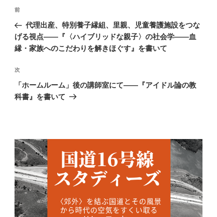
投
前
前
稿
の
代理出産、特別養子縁組、里親、児童養護施設をつな
ナ
投
げる視点――『〈ハイブリッドな親子〉の社会学――血
ビ
稿
縁・家族へのこだわりを解きほぐす』を書いて
ゲ
次
次
ー
の
「ホームルーム」後の講師室にて――『アイドル論の教
シ
投
科書』を書いて
ョ
稿
ン