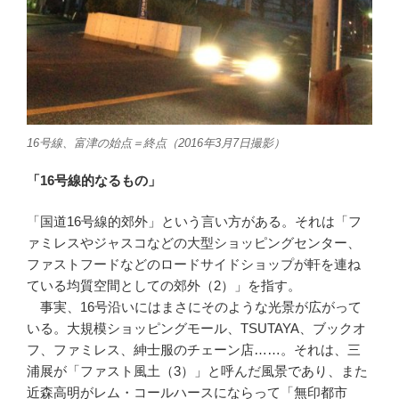
16号線、富津の始点＝終点（2016年3月7日撮影）
「16号線的なるもの」
「国道16号線的郊外」という言い方がある。それは「フ
ァミレスやジャスコなどの大型ショッピングセンター、
ファストフードなどのロードサイドショップが軒を連ね
ている均質空間としての郊外（2）」を指す。
事実、16号沿いにはまさにそのような光景が広がって
いる。大規模ショッピングモール、TSUTAYA、ブックオ
フ、ファミレス、紳士服のチェーン店……。それは、三
浦展が「ファスト風土（3）」と呼んだ風景であり、また
近森高明がレム・コールハースにならって「無印都市