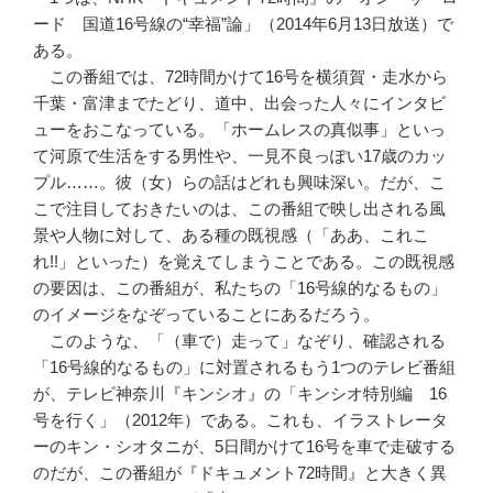
ード 国道16号線の“幸福”論」（2014年6月13日放送）で
ある。
この番組では、72時間かけて16号を横須賀・走水から
千葉・富津までたどり、道中、出会った人々にインタビ
ューをおこなっている。「ホームレスの真似事」といっ
て河原で生活をする男性や、一見不良っぽい17歳のカッ
プル……。彼（女）らの話はどれも興味深い。だが、こ
こで注目しておきたいのは、この番組で映し出される風
景や人物に対して、ある種の既視感（「ああ、これこ
れ!!」といった）を覚えてしまうことである。この既視感
の要因は、この番組が、私たちの「16号線的なるもの」
のイメージをなぞっていることにあるだろう。
このような、「（車で）走って」なぞり、確認される
「16号線的なるもの」に対置されるもう1つのテレビ番組
が、テレビ神奈川『キンシオ』の「キンシオ特別編 16
号を行く」（2012年）である。これも、イラストレータ
ーのキン・シオタニが、5日間かけて16号を車で走破する
のだが、この番組が『ドキュメント72時間』と大きく異